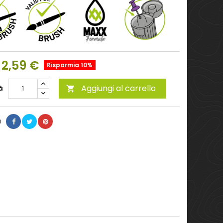
2,59 €
Risparmia 10%
Aggiungi al carrello
à

i