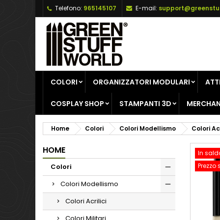
Telefono:
965145107
E-mail:
support@greenstu
A
C
A
add_circle_outline
De
No
dei
COLORI
ORGANIZZATORI MODULARI
ATT
COSPLAY SHOP
STAMPANTI 3D
MERCHAN
Home
Colori
Colori Modellismo
Colori Acr
HOME
In sald
Prezzo 
Colori
Colori Modellismo
Colori Acrilici
Colori Militari