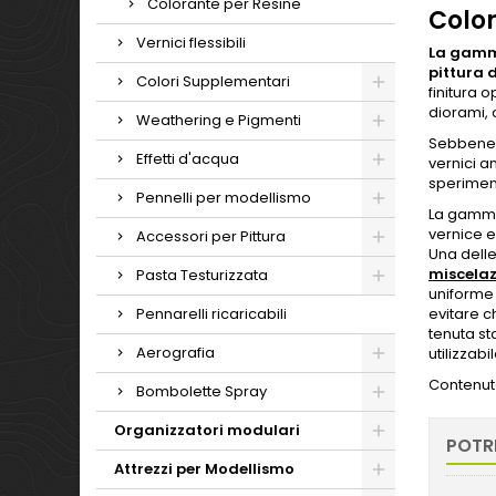
Colorante per Resine
Color
Vernici flessibili
La gamma
pittura 
Colori Supplementari
finitura 
diorami, 
Weathering e Pigmenti
Sebbene l
Effetti d'acqua
vernici a
speriment
Pennelli per modellismo
La gamma 
vernice e
Accessori per Pittura
Una delle
miscela
Pasta Testurizzata
uniforme 
Pennarelli ricaricabili
evitare c
tenuta st
Aerografia
utilizzab
Contenuto
Bombolette Spray
Organizzatori modulari
POTR
Attrezzi per Modellismo