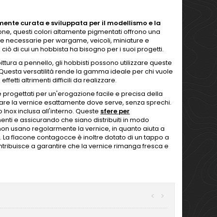
mente curata e sviluppata per il modellismo e la
one, questi colori altamente pigmentati offrono una
ase necessarie per wargame, veicoli, miniature e
 ciò di cui un hobbista ha bisogno per i suoi progetti.
ura a pennello, gli hobbisti possono utilizzare queste
 Questa versatilità rende la gamma ideale per chi vuole
etti altrimenti difficili da realizzare.
e progettati per un'erogazione facile e precisa della
icare la vernice esattamente dove serve, senza sprechi.
 Inox inclusa all'interno. Queste
sfere per
ti e assicurando che siano distribuiti in modo
e non usano regolarmente la vernice, in quanto aiuta a
o. La flacone contagocce è inoltre dotato di un tappo a
ontribuisce a garantire che la vernice rimanga fresca e
<
>