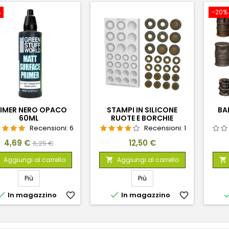
%
-20%
IMER NERO OPACO
STAMPI IN SILICONE
BAR
60ML
RUOTE E BORCHIE
Recensioni:
6
Recensioni:
1
Prezzo
Prezzo
Prezzo
4,69 €
12,50 €
6,25 €
base
Aggiungi al carrello
Aggiungi al carrello


Più
Più


In magazzino
favorite_border
In magazzino
favorite_border