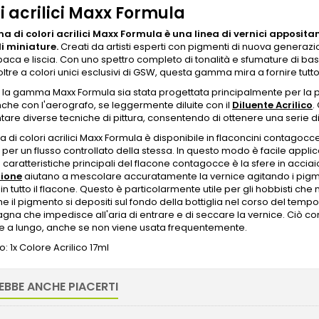
i acrilici Maxx Formula
 di colori acrilici Maxx Formula è una linea di vernici apposita
di miniature.
Creati da artisti esperti con pigmenti di nuova generazi
opaca e liscia. Con uno spettro completo di tonalità e sfumature di b
oltre a colori unici esclusivi di GSW, questa gamma mira a fornire tutto
a gamma Maxx Formula sia stata progettata principalmente per la pitt
nche con l'aerografo, se leggermente diluite con il
Diluente Acrilico
.
are diverse tecniche di pittura, consentendo di ottenere una serie di eff
di colori acrilici Maxx Formula è disponibile in flaconcini contagocc
 per un flusso controllato della stessa. In questo modo è facile appl
 caratteristiche principali del flacone contagocce è la sfere in acciaio
zione
aiutano a mescolare accuratamente la vernice agitando i pigmen
in tutto il flacone. Questo è particolarmente utile per gli hobbisti ch
he il pigmento si depositi sul fondo della bottiglia nel corso del temp
agna che impedisce all'aria di entrare e di seccare la vernice. Ciò c
ile a lungo, anche se non viene usata frequentemente.
: 1x Colore Acrilico 17ml
EBBE ANCHE PIACERTI