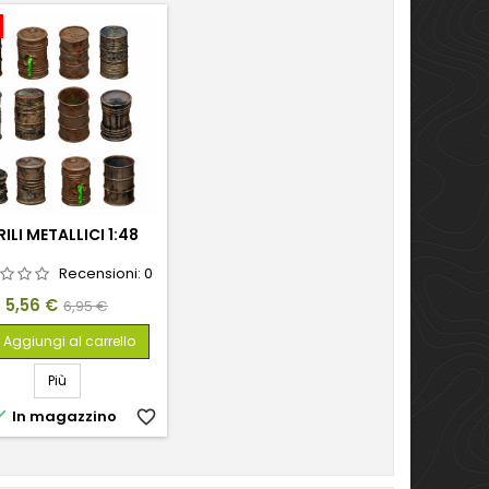
ILI METALLICI 1:48
Recensioni:
0
Prezzo
Prezzo
5,56 €
6,95 €
base
Aggiungi al carrello
Più

In magazzino
favorite_border