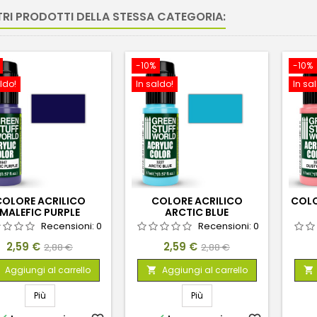
TRI PRODOTTI DELLA STESSA CATEGORIA:
-10%
-10%
ldo!
In saldo!
In sa
COLORE ACRILICO
COLORE ACRILICO
COLO
MALEFIC PURPLE
ARCTIC BLUE
Recensioni:
0
Recensioni:
0
Prezzo
Prezzo
Prezzo
Prezzo
2,59 €
2,59 €
2,88 €
2,88 €
base
base
Aggiungi al carrello
Aggiungi al carrello


Più
Più