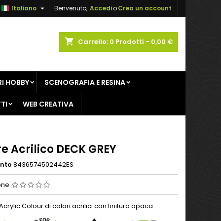

Italiano
Benvenuto,
Accedi
o
Crea un account
×
×
×
shopping_cart
Carrello:
0
Prodotti - 0,00 €
sta
I HOBBY
SCENOGRAFIA E RESINA
i
TI
WEB CREATIVA
i
e Acrilico DECK GREY
ento
8436574502442ES
one
ylic Colour di colori acrilici con finitura opaca.