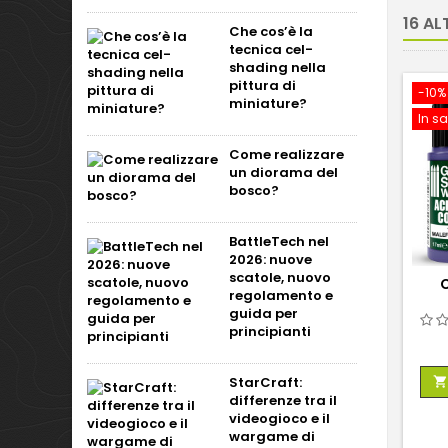
16 AL
Che cos’è la
tecnica cel-
shading nella
pittura di
-10%
miniature?
In sa
Come realizzare
un diorama del
bosco?
BattleTech nel
2026: nuove
scatole, nuovo
regolamento e
guida per
principianti
StarCraft:

differenze tra il
videogioco e il
wargame di