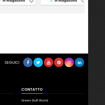


In magazzino
favorite_border
In magazzino
favorite_border
SEGUICI
CONTATTO
Green Stuff World