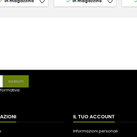


In magazzino
favorite_border
In magazzino
favorite_border
informativa
AZIONI
IL TUO ACCOUNT
o
Informazioni personali