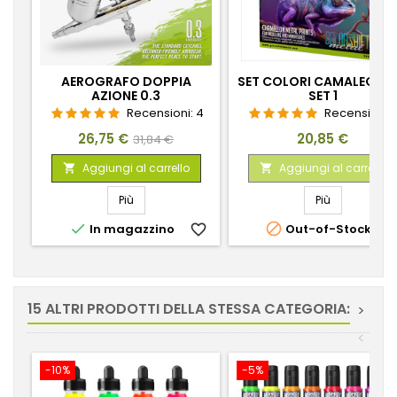
AEROGRAFO DOPPIA
SET COLORI CAMALEONTE
AZIONE 0.3
SET 1
Recensioni:
4
Recensioni:
Prezzo
Prezzo
Prezzo
26,75 €
20,85 €
31,84 €
base
Aggiungi al carrello
Aggiungi al carrello


Più
Più


In magazzino
favorite_border
Out-of-Stock
favorite_
15 ALTRI PRODOTTI DELLA STESSA CATEGORIA:
>
<
-10%
-5%