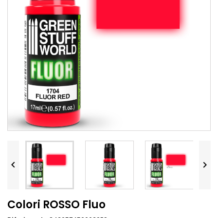


Colori ROSSO Fluo