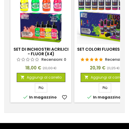
SET DI INCHIOSTRI ACRILICI
SET COLORI FLUORESCEN
- FLUOR (X4)
Recensioni:
0
Recensioni:
Prezzo
Prezzo
Prezzo
Prezzo
18,00 €
20,19 €
20,00 €
21,25 €
base
base
Aggiungi al carrello
Aggiungi al carrello


Più
Più


In magazzino
favorite_border
In magazzino
favorite_