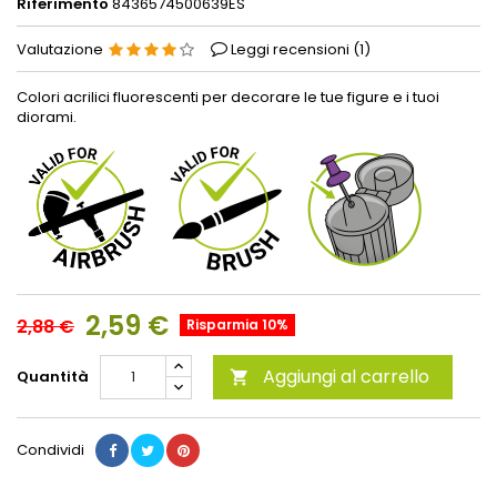
Riferimento
8436574500639ES
Valutazione
Leggi recensioni (
1
)
Colori acrilici fluorescenti per decorare le tue figure e i tuoi
diorami.
2,59 €
2,88 €
Risparmia 10%
Aggiungi al carrello
Quantità

Condividi