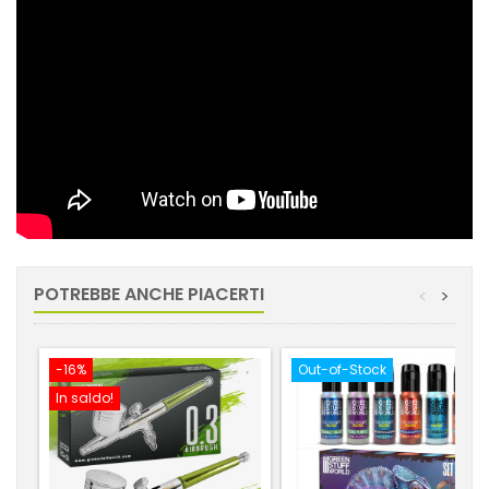
POTREBBE ANCHE PIACERTI
<
>
-16%
Out-of-Stock
In saldo!