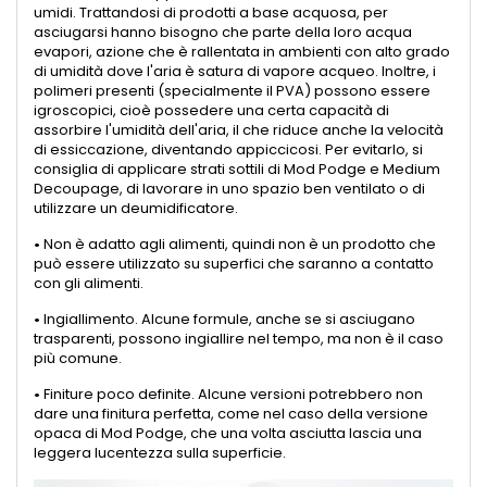
umidi. Trattandosi di prodotti a base acquosa, per
asciugarsi hanno bisogno che parte della loro acqua
evapori, azione che è rallentata in ambienti con alto grado
di umidità dove l'aria è satura di vapore acqueo. Inoltre, i
polimeri presenti (specialmente il PVA) possono essere
igroscopici, cioè possedere una certa capacità di
assorbire l'umidità dell'aria, il che riduce anche la velocità
di essiccazione, diventando appiccicosi. Per evitarlo, si
consiglia di applicare strati sottili di Mod Podge e Medium
Decoupage, di lavorare in uno spazio ben ventilato o di
utilizzare un deumidificatore.
•
Non è adatto agli alimenti, quindi non è un prodotto che
può essere utilizzato su superfici che saranno a contatto
con gli alimenti.
•
Ingiallimento. Alcune formule, anche se si asciugano
trasparenti, possono ingiallire nel tempo, ma non è il caso
più comune.
•
Finiture poco definite. Alcune versioni potrebbero non
dare una finitura perfetta, come nel caso della versione
opaca di Mod Podge, che una volta asciutta lascia una
leggera lucentezza sulla superficie.