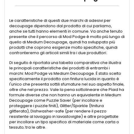
Le caratteristiche di questi due marchi di adesivi per
decoupage dipendono dal prodotto di cui parliamo,
anche se tutti hanno elementi in comune. Va anche tenuto
presente che il percorso di Mod Podge è molto più lungo di
quello di Medium Decoupage, quindi ha sviluppato più
prodotti che coprono esigenze molto specifiche, quindi
confronteremo gli articoli simili tra i due produttori.
Di seguito è riportata una tabella comparativa che illustra
le principali caratteristiche dei prodotti di entrambi i
marchi: Mod Podge vs Medium Decoupage. È stato scelto
specificamente il prodotto con finitura lucida in quanto è
l'unico che presenta sottili sfumature nel suo aspetto finale,
oltre che nel prezzo. Vale la pena sottolineare che Plaid ha
formule diverse che non hanno un equivalente in Medium
Decoupage come Puzzle Saver (per incollare e
proteggere i puzzle finiti), Glitter/Sparkle (finitura
glitterata), Dishwasher-safe (per rendere il pezzo
resistente al lavaggio in lavastoviglie) e altre progettate
per incollare un tipo specifico di materiale come carta o
tessuto; tra le altre.