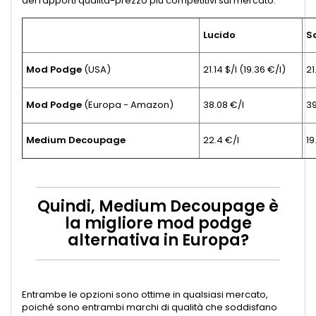
dei rapporti qualità-prezzo più competitivi sul mercato.
Lucido
S
Mod Podge
(USA)
21.14 $/l (19.36 €/l)
21
Mod Podge
(Europa - Amazon)
38.08 €/l
39
Medium Decoupage
22.4 €/l
19
Quindi, Medium Decoupage è
la migliore mod podge
alternativa in Europa?
Entrambe le opzioni sono ottime in qualsiasi mercato,
poiché sono entrambi marchi di qualità che soddisfano