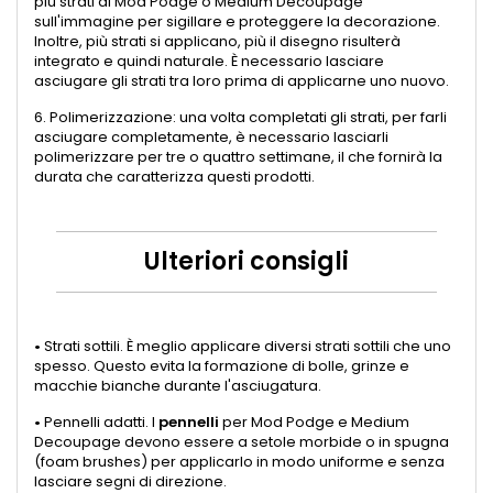
più strati di Mod Podge o Medium Decoupage
sull'immagine per sigillare e proteggere la decorazione.
Inoltre, più strati si applicano, più il disegno risulterà
integrato e quindi naturale. È necessario lasciare
asciugare gli strati tra loro prima di applicarne uno nuovo.
6. Polimerizzazione: una volta completati gli strati, per farli
asciugare completamente, è necessario lasciarli
polimerizzare per tre o quattro settimane, il che fornirà la
durata che caratterizza questi prodotti.
Ulteriori consigli
•
Strati sottili. È meglio applicare diversi strati sottili che uno
spesso. Questo evita la formazione di bolle, grinze e
macchie bianche durante l'asciugatura.
•
Pennelli adatti. I
pennelli
per Mod Podge e Medium
Decoupage devono essere a setole morbide o in spugna
(foam brushes) per applicarlo in modo uniforme e senza
lasciare segni di direzione.