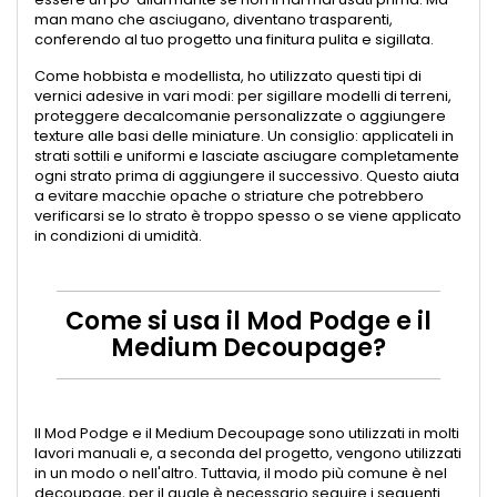
man mano che asciugano, diventano trasparenti,
conferendo al tuo progetto una finitura pulita e sigillata.
Come hobbista e modellista, ho utilizzato questi tipi di
vernici adesive in vari modi: per sigillare modelli di terreni,
proteggere decalcomanie personalizzate o aggiungere
texture alle basi delle miniature. Un consiglio: applicateli in
strati sottili e uniformi e lasciate asciugare completamente
ogni strato prima di aggiungere il successivo. Questo aiuta
a evitare macchie opache o striature che potrebbero
verificarsi se lo strato è troppo spesso o se viene applicato
in condizioni di umidità.
Come si usa il Mod Podge e il
Medium Decoupage?
Il Mod Podge e il Medium Decoupage sono utilizzati in molti
lavori manuali e, a seconda del progetto, vengono utilizzati
in un modo o nell'altro. Tuttavia, il modo più comune è nel
decoupage, per il quale è necessario seguire i seguenti