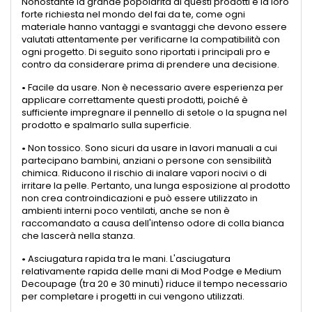
Nonostante la grande popolarità di questi prodotti e la loro
forte richiesta nel mondo del fai da te, come ogni
materiale hanno vantaggi e svantaggi che devono essere
valutati attentamente per verificarne la compatibilità con
ogni progetto. Di seguito sono riportati i principali pro e
contro da considerare prima di prendere una decisione.
•
Facile da usare. Non è necessario avere esperienza per
applicare correttamente questi prodotti, poiché è
sufficiente impregnare il pennello di setole o la spugna nel
prodotto e spalmarlo sulla superficie.
•
Non tossico. Sono sicuri da usare in lavori manuali a cui
partecipano bambini, anziani o persone con sensibilità
chimica. Riducono il rischio di inalare vapori nocivi o di
irritare la pelle. Pertanto, una lunga esposizione al prodotto
non crea controindicazioni e può essere utilizzato in
ambienti interni poco ventilati, anche se non è
raccomandato a causa dell'intenso odore di colla bianca
che lascerà nella stanza.
•
Asciugatura rapida tra le mani. L'asciugatura
relativamente rapida delle mani di Mod Podge e Medium
Decoupage (tra 20 e 30 minuti) riduce il tempo necessario
per completare i progetti in cui vengono utilizzati.