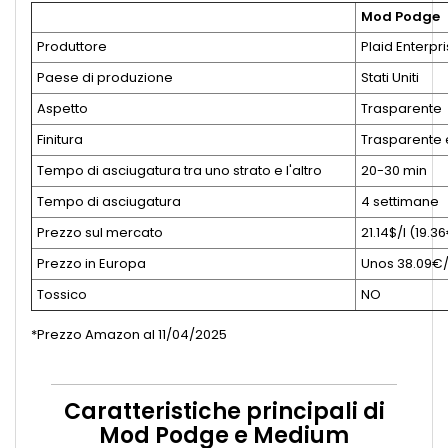
Mod Podge
Produttore
Plaid Enterpr
Paese di produzione
Stati Uniti
Aspetto
Trasparente
Finitura
Trasparente e
Tempo di asciugatura tra uno strato e l'altro
20-30 min
Tempo di asciugatura
4 settimane
Prezzo sul mercato
21.14$/l (19.3
Prezzo in Europa
Unos 38.09€/
Tossico
NO
*Prezzo Amazon al 11/04/2025
Caratteristiche principali di
Mod Podge e Medium