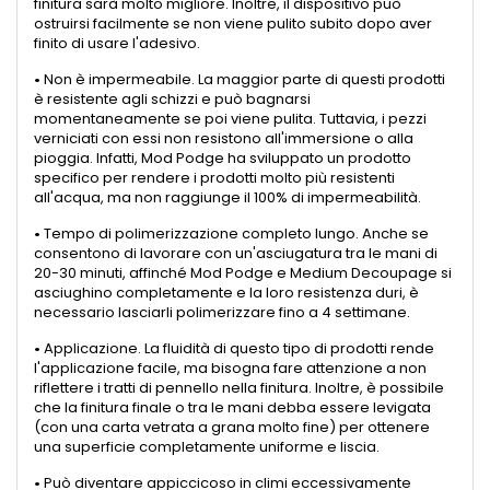
finitura sarà molto migliore. Inoltre, il dispositivo può
ostruirsi facilmente se non viene pulito subito dopo aver
finito di usare l'adesivo.
•
Non è impermeabile. La maggior parte di questi prodotti
è resistente agli schizzi e può bagnarsi
momentaneamente se poi viene pulita. Tuttavia, i pezzi
verniciati con essi non resistono all'immersione o alla
pioggia. Infatti, Mod Podge ha sviluppato un prodotto
specifico per rendere i prodotti molto più resistenti
all'acqua, ma non raggiunge il 100% di impermeabilità.
•
Tempo di polimerizzazione completo lungo. Anche se
consentono di lavorare con un'asciugatura tra le mani di
20-30 minuti, affinché Mod Podge e Medium Decoupage si
asciughino completamente e la loro resistenza duri, è
necessario lasciarli polimerizzare fino a 4 settimane.
•
Applicazione. La fluidità di questo tipo di prodotti rende
l'applicazione facile, ma bisogna fare attenzione a non
riflettere i tratti di pennello nella finitura. Inoltre, è possibile
che la finitura finale o tra le mani debba essere levigata
(con una carta vetrata a grana molto fine) per ottenere
una superficie completamente uniforme e liscia.
•
Può diventare appiccicoso in climi eccessivamente