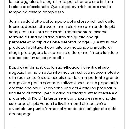
la carteggiatura tra ogni strato per ottenere una finitura
liscia e professionale. Questo poteva richiedere molto
tempo ed essere complesso.
Jan, insoddisfatto del tempo e dello sforzo richiesti dalla
tecnica, decise di trovare una soluzione per renderla più
semplice. Fu allora che iniziò a sperimentare diverse
formule su una colla fino a trovare quella che gli
permetteva la tripla azione del Mod Podge. Questo nuovo
prodotto facilitava il compito permettendo di incollare i
ritagli, proteggere la superficie e dare una finitura lucida o
opaca con un unico prodotto.
Dopo aver dimostrato la sua efficacia, i clienti del suo
negozio hanno chiesto informazioni sul suo nuovo metodo
e la sua ricetta è stata acquistata da un importante grande
magazzino per la commercializzazione. La sua popolarità
era tale che nel 1967 divenne uno dei 4 migliori prodotti in
una fiera di articoli per la casa a Chicago. Attualmente è di
®
proprietà di Plaid
Enterprise e continua a essere uno dei
suoi prodotti più venduti a livello mondiale, poiché è
diventato un punto fermo nel mondo dell'artigianato e del
decoupage.