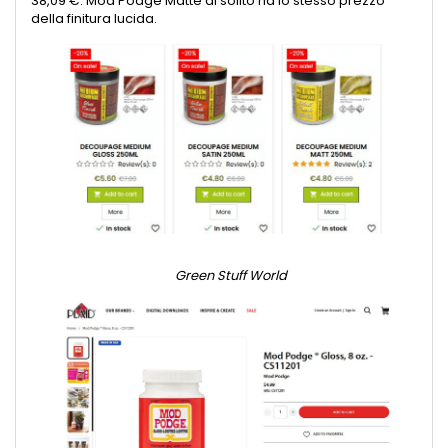
38,09 €. Mod Podge Matte di solito ha lo stesso prezzo
della finitura lucida.
Green Stuff World