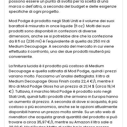
possono essere un punto di svolta per la scelta di una
marca o dell'altra, a seconda del budget e delle esigenze
specifiche di ogni progetto.
Mod Podge è prodotto negli Stati Uniti e il volume dei suoi
barattoli è misurato in once liquide (fl oz). Molti dei suoi
prodotti sono disponibili in confezioni di diverse
dimensioni, anche se si potrebbe dire che la confezione
da 8 fl oz (236 ml) è l'equivalente di quella da 250 ml di
Medium Decoupage. A seconda del mercato in cui viene
effettuato il confronto, uno dei due prodotti risulterà più
conveniente.
La finitura lucida è il prodotto più costoso di Medium
Decoupage e quella satinata di Mod Podge, quindi i prezzi
variano molto. Facciamo un'analisi dettagliata. Il litro di
Medium Decoupage Gloss Finish costa 22,4 €/l, mentre il
litro di Mod Podge Gloss ha un prezzo di 21,14 $ (circa 19,14
€). Tuttavia, il marchio Mod Podge è prodotto solo negli
Stati Uniti, quindi tutti i prodotti che arrivano in Europa hanno
un aumento di prezzo. A seconda di dove si acquista, è più
costoso o più economico, anche se le opzioni attualmente
disponibili hanno un prezzo molto simile. Su un sito web di
rivenditori che acquista grandi quantità del prodotto si può
trovare a circa 35,97 €/l, mentre su Amazon il litro sale a