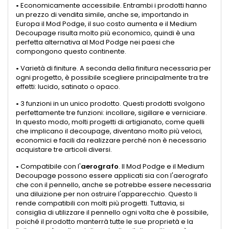
•
Economicamente accessibile. Entrambi i prodotti hanno
un prezzo di vendita simile, anche se, importando in
Europa il Mod Podge, il suo costo aumenta e il Medium
Decoupage risulta molto più economico, quindi è una
perfetta alternativa al Mod Podge nei paesi che
compongono questo continente.
•
Varietà di finiture. A seconda della finitura necessaria per
ogni progetto, è possibile scegliere principalmente tra tre
effetti: lucido, satinato o opaco.
•
3 funzioni in un unico prodotto. Questi prodotti svolgono
perfettamente tre funzioni: incollare, sigillare e verniciare.
In questo modo, molti progetti di artigianato, come quelli
che implicano il decoupage, diventano molto più veloci,
economici e facili da realizzare perché non è necessario
acquistare tre articoli diversi.
•
Compatibile con l'
aerografo
. Il Mod Podge e il Medium
Decoupage possono essere applicati sia con l'aerografo
che con il pennello, anche se potrebbe essere necessaria
una diluizione per non ostruire l'apparecchio. Questo li
rende compatibili con molti più progetti. Tuttavia, si
consiglia di utilizzare il pennello ogni volta che è possibile,
poiché il prodotto manterrà tutte le sue proprietà e la