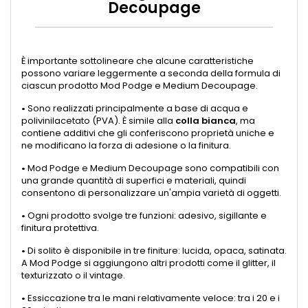
Decoupage
È importante sottolineare che alcune caratteristiche
possono variare leggermente a seconda della formula di
ciascun prodotto Mod Podge e Medium Decoupage.
•
Sono realizzati principalmente a base di acqua e
polivinilacetato (PVA). È simile alla
colla bianca
, ma
contiene additivi che gli conferiscono proprietà uniche e
ne modificano la forza di adesione o la finitura.
•
Mod Podge e Medium Decoupage sono compatibili con
una grande quantità di superfici e materiali, quindi
consentono di personalizzare un'ampia varietà di oggetti.
•
Ogni prodotto svolge tre funzioni: adesivo, sigillante e
finitura protettiva.
•
Di solito è disponibile in tre finiture: lucida, opaca, satinata.
A Mod Podge si aggiungono altri prodotti come il glitter, il
texturizzato o il vintage.
•
Essiccazione tra le mani relativamente veloce: tra i 20 e i