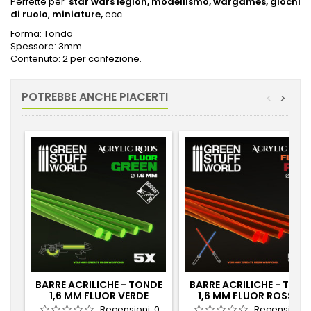
Perfette per
star wars legion,
modellismo,
wargames,
giochi
di ruolo
,
miniature,
ecc.
Forma: Tonda
Spessore: 3mm
Contenuto: 2 per confezione.
POTREBBE ANCHE PIACERTI
<
>
BARRE ACRILICHE - TONDE
BARRE ACRILICHE - TOND
1,6 MM FLUOR VERDE
1,6 MM FLUOR ROSSO-
ARANCIONE
Recensioni:
0
Recensioni: