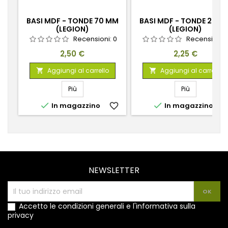
BASI MDF - TONDE 70 MM
BASI MDF - TONDE 27 M
(LEGION)
(LEGION)
Recensioni:
0
Recensioni:
Prezzo
Prezzo
2,50 €
2,25 €
Aggiungi al carrello
Aggiungi al carrello


Più
Più


In magazzino
favorite_border
In magazzino
favorite_
NEWSLETTER
Accetto le condizioni generali e l'informativa sulla
privacy