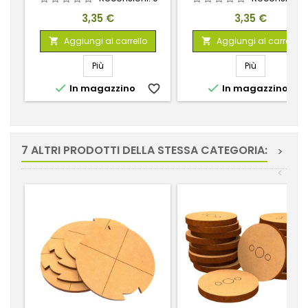
Prezzo
Prezzo
3,35 €
3,35 €
Aggiungi al carrello
Aggiungi al carrello


Più
Più


In magazzino
favorite_border
In magazzino
favorite_
7 ALTRI PRODOTTI DELLA STESSA CATEGORIA:
>
<