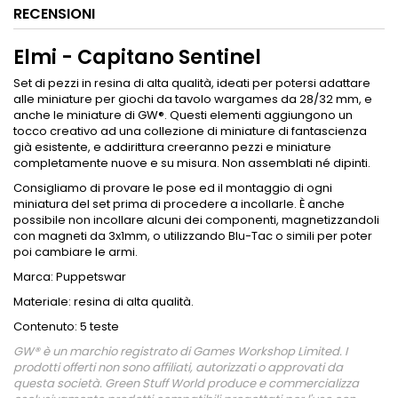
RECENSIONI
Elmi - Capitano Sentinel
Set di pezzi in resina di alta qualità, ideati per potersi adattare
alle miniature per giochi da tavolo wargames da 28/32 mm, e
anche le miniature di GW®. Questi elementi aggiungono un
tocco creativo ad una collezione di miniature di fantascienza
già esistente, e addirittura creeranno pezzi e miniature
completamente nuove e su misura. Non assemblati né dipinti.
Consigliamo di provare le pose ed il montaggio di ogni
miniatura del set prima di procedere a incollarle. È anche
possibile non incollare alcuni dei componenti, magnetizzandoli
con magneti da 3x1mm, o utilizzando Blu-Tac o simili per poter
poi cambiare le armi.
Marca: Puppetswar
Materiale: resina di alta qualità.
Contenuto: 5 teste
GW® è un marchio registrato di Games Workshop Limited. I
prodotti offerti non sono affiliati, autorizzati o approvati da
questa società. Green Stuff World produce e commercializza