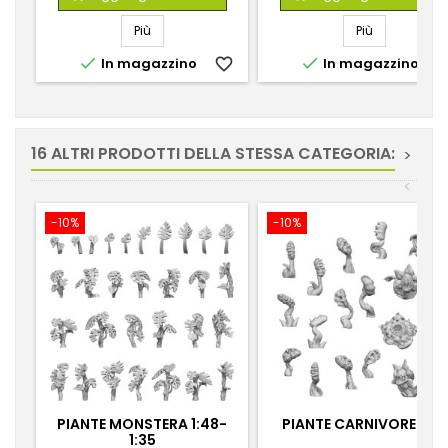
Più
Più


In magazzino
favorite_border
In magazzino
favorite_
16 ALTRI PRODOTTI DELLA STESSA CATEGORIA:
>
<
-10%
-10%
PIANTE MONSTERA 1:48-
PIANTE CARNIVORE 1:48
1:35