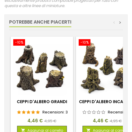
esclusivamente prodotti compatibili progettati per l'uso con
questa e altre linee di miniature.
POTREBBE ANCHE PIACERTI
<
>
-10%
-10%
CEPPI D'ALBERO GRANDI
CEPPI D'ALBERO INCANTA
Recensioni:
3
Recensioni:
Prezzo
Prezzo
Prezzo
Prezzo
4,46 €
4,46 €
4,95 €
4,95 €
base
base
Aggiungi al carrello
Aggiungi al carrello

