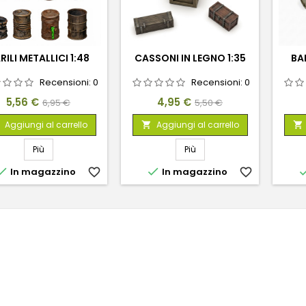
RILI METALLICI 1:48
CASSONI IN LEGNO 1:35
BAR
Recensioni:
0
Recensioni:
0
Prezzo
Prezzo
Prezzo
Prezzo
5,56 €
4,95 €
6,95 €
5,50 €
base
base
Aggiungi al carrello
Aggiungi al carrello


Più
Più


In magazzino
favorite_border
In magazzino
favorite_border