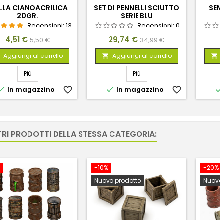
LLA CIANOACRILICA
SET DI PENNELLI SCIUTTO
SE
20GR.
SERIE BLU
Recensioni:
13
Recensioni:
0
Prezzo
Prezzo
Prezzo
Prezzo
4,51 €
29,74 €
5,50 €
34,99 €
base
base
Aggiungi al carrello
Aggiungi al carrello


Più
Più


In magazzino
favorite_border
In magazzino
favorite_border
TRI PRODOTTI DELLA STESSA CATEGORIA:
%
-10%
-20%
Nuovo prodotto
Nuovo