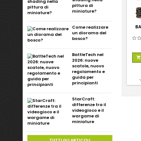
pittura di
miniature?
BA
Come realizzare
un diorama del
bosco?
BattleTech nel

2026: nuove
scatole, nuovo
regolamento e
guida per
principianti
StarCraft:
differenze tra il
videogioco e il
wargame di
miniature
TUTTI GLI ARTICOLI