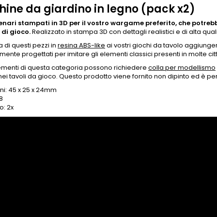
ine da giardino in legno (pack x2)
cenari stampati in 3D per il vostro wargame preferito, che potre
 di gioco.
Realizzato in stampa 3D con dettagli realistici e di alta qua
a di questi pezzi in
resina ABS-like
ai vostri giochi da tavolo aggiungerà
ente progettati per imitare gli elementi classici presenti in molte ci
lementi di questa categoria possono richiedere
colla per modellismo
 nei tavoli da gioco. Questo prodotto viene fornito non dipinto ed è pe
ni: 45 x 25 x 24mm
8
o: 2x