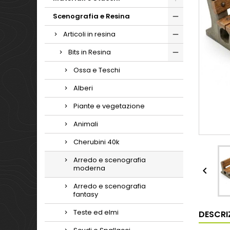
Scenografia e Resina
Articoli in resina
Bits in Resina
Ossa e Teschi
Alberi
Piante e vegetazione
Animali
Cherubini 40k
Arredo e scenografia
moderna

Arredo e scenografia
fantasy
Teste ed elmi
DESCRI