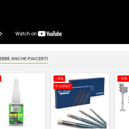
EBBE ANCHE PIACERTI
-15%
-10%
In saldo!