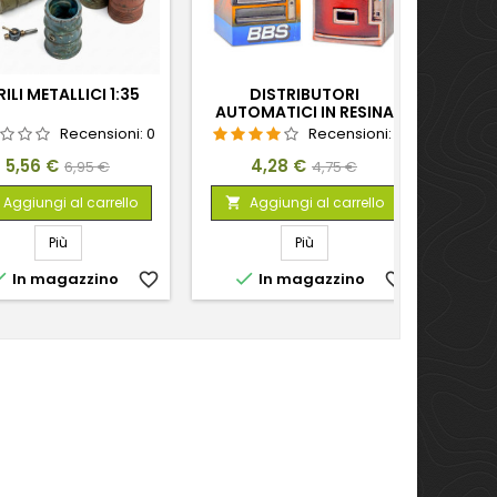
ILI METALLICI 1:35
DISTRIBUTORI
CES
AUTOMATICI IN RESINA
STR
Recensioni:
0
Recensioni:
1
Prezzo
Prezzo
Prezzo
Prezzo
5,56 €
4,28 €
6,95 €
4,75 €
base
base
Aggiungi al carrello
Aggiungi al carrello


Più
Più


In magazzino
favorite_border
In magazzino
favorite_border