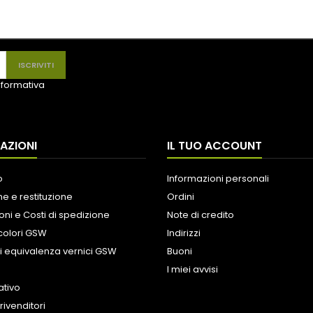
informativa
AZIONI
IL TUO ACCOUNT
o
Informazioni personali
e e restituzione
Ordini
oni e Costi di spedizione
Note di credito
colori GSW
Indirizzi
i equivalenza vernici GSW
Buoni
I miei avvisi
tivo
rivenditori