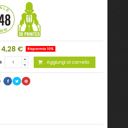
4,28 €
Risparmia 10%
Aggiungi al carrello
à

i