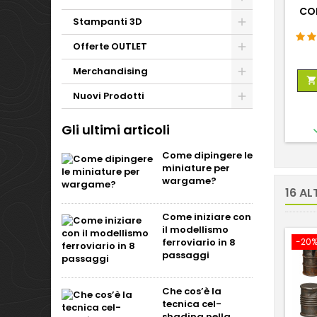
CO
Stampanti 3D
Offerte OUTLET
Merchandising

Nuovi Prodotti
Gli ultimi articoli
Come dipingere le
miniature per
wargame?
16 AL
Come iniziare con
il modellismo
ferroviario in 8
-20
passaggi
Che cos’è la
tecnica cel-
shading nella