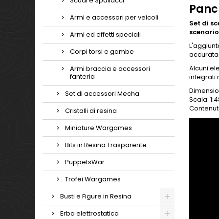
Scudi e Spallacci
Panch
Armi e accessori per veicoli
Set di s
scenario
Armi ed effetti speciali
L'aggiunt
Corpi torsi e gambe
accuratam
Alcuni e
Armi braccia e accessori
fanteria
integrati
Dimensio
Set di accessori Mecha
Scala: 1:4
Contenut
Cristalli di resina
Miniature Wargames
Bits in Resina Trasparente
PuppetsWar
Trofei Wargames
Busti e Figure in Resina
Erba elettrostatica