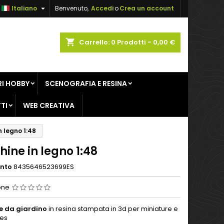

Italiano
Benvenuto,
Accedi
o
Crea un account
×
×
×
shopping_cart
Carrello:
0
Prodotti - 0,00 €
sta
I HOBBY
SCENOGRAFIA E RESINA
i
TI
WEB CREATIVA
i
n legno 1:48
ine in legno 1:48
ento
8435646523699ES
one
e da giardino
in resina stampata in 3d per miniature e
es