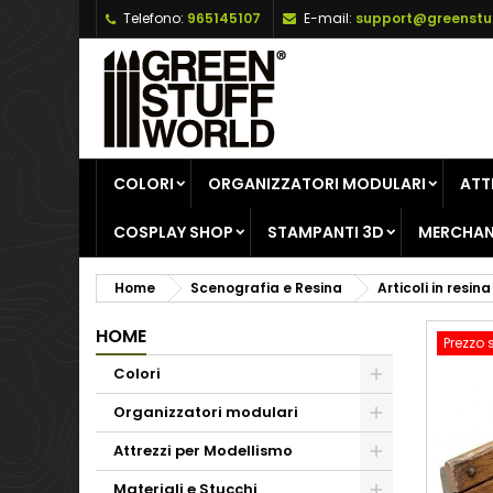
Telefono:
965145107
E-mail:
support@greenstu
A
C
A
add_circle_outline
De
No
dei
COLORI
ORGANIZZATORI MODULARI
ATT
COSPLAY SHOP
STAMPANTI 3D
MERCHAN
Home
Scenografia e Resina
Articoli in resina
HOME
Prezzo 
Colori
Organizzatori modulari
Attrezzi per Modellismo
Materiali e Stucchi