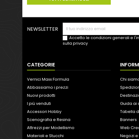
NEWSLETTER
Accetto le condizioni generali e l'
sulla privacy
CATEGORIE
INFORM
Vernici Maxx Formula
Chi siam
Abbassiamo i prezzi
Spedizion
Nuovi prodotti
Destinazi
I più venduti
Guida ai 
Accessori Hobby
Tabella d
Scenografia e Resina
Banners
Attrezzi per Modellismo
Web Crea
Materiali e Stucchi
Negozi e 