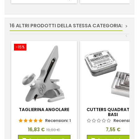
16 ALTRI PRODOTTI DELLA STESSA CATEGORIA:
>
<
-15%
TAGLIERINA ANGOLARE
CUTTERS QUADRATI PE
BASI
Recensioni:
1
Recensioni:
Prezzo
Prezzo
Prezzo
16,83 €
7,55 €
19,80 €
base