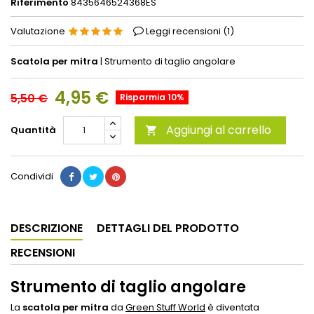
Riferimento
8435646524368ES
Valutazione
Leggi recensioni (
1
)
Scatola per mitra
| Strumento di taglio angolare
4,95 €
5,50 €
Risparmia 10%
Aggiungi al carrello
Quantità

Condividi
DESCRIZIONE
DETTAGLI DEL PRODOTTO
RECENSIONI
Strumento di taglio angolare
La
scatola per mitra
da
Green Stuff World
è diventata