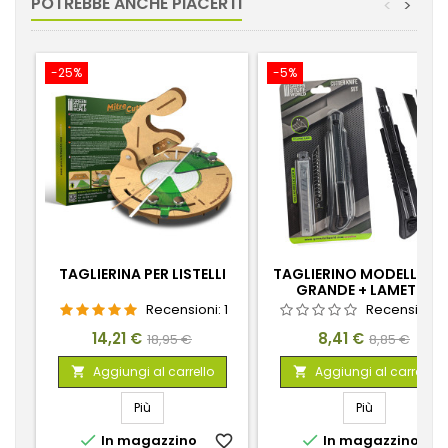
POTREBBE ANCHE PIACERTI
<
>
-25%
-5%
TAGLIERINA PER LISTELLI
TAGLIERINO MODELLISM
GRANDE + LAMETTE
ACCIAIO NERO
Recensioni:
1
Recensioni:
Prezzo
Prezzo
Prezzo
Prezzo
14,21 €
8,41 €
18,95 €
8,85 €
base
base
Aggiungi al carrello
Aggiungi al carrello


Più
Più


In magazzino
favorite_border
In magazzino
favorite_