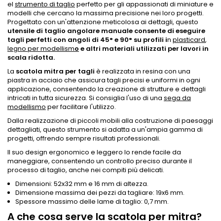
el
strumento di taglio
perfetto per gli appassionati di miniature e
modelli che cercano la massima precisione nei loro progetti.
Progettato con un'attenzione meticolosa ai dettagli, questo
utensile
di taglio angolare
manuale consente di eseguire
tagli perfetti con angoli di 45° e 90° su profili i
n
plasticard
,
legno per modellism
o
e altri materiali utilizzati per lavori in
scala ridotta.
La
scatola mitra per tagli
è realizzata in resina con una
piastra in acciaio che assicura tagli precisi e uniformi in ogni
applicazione, consentendo la creazione di strutture e dettagli
intricati in tutta sicurezza. Si consiglia l'uso di una
sega da
modellismo
per facilitare l'utilizzo.
Dalla realizzazione di piccoli mobili alla costruzione di paesaggi
dettagliati, questo strumento si adatta a un'ampia gamma di
progetti, offrendo sempre risultati professionali.
Il suo design ergonomico e leggero lo rende facile da
maneggiare, consentendo un controllo preciso durante il
processo di taglio, anche nei compiti più delicati.
Dimensioni: 52x32 mm e 16 mm di altezza.
Dimensione massima dei pezzi da tagliare: 19x6 mm.
Spessore massimo delle lame di taglio: 0,7 mm.
A che cosa serve la scatola per mitra?