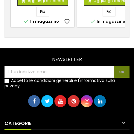
Aggiungi al carrello
Aggiungi al carrello


Più
Più


In magazzino
favorite_border
In magazzino
favorite_
NEWSLETTER
Accetto le condizioni generali e l'informativa sulla
privacy

CATEGORIE