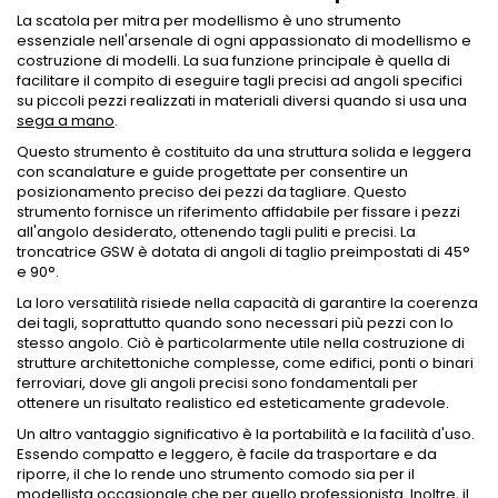
La scatola per mitra per modellismo è uno strumento
essenziale nell'arsenale di ogni appassionato di modellismo e
costruzione di modelli. La sua funzione principale è quella di
facilitare il compito di eseguire tagli precisi ad angoli specifici
su piccoli pezzi realizzati in materiali diversi quando si usa una
sega a mano
.
Questo strumento è costituito da una struttura solida e leggera
con scanalature e guide progettate per consentire un
posizionamento preciso dei pezzi da tagliare. Questo
strumento fornisce un riferimento affidabile per fissare i pezzi
all'angolo desiderato, ottenendo tagli puliti e precisi. La
troncatrice GSW è dotata di angoli di taglio preimpostati di 45°
e 90°.
La loro versatilità risiede nella capacità di garantire la coerenza
dei tagli, soprattutto quando sono necessari più pezzi con lo
stesso angolo. Ciò è particolarmente utile nella costruzione di
strutture architettoniche complesse, come edifici, ponti o binari
ferroviari, dove gli angoli precisi sono fondamentali per
ottenere un risultato realistico ed esteticamente gradevole.
Un altro vantaggio significativo è la portabilità e la facilità d'uso.
Essendo compatto e leggero, è facile da trasportare e da
riporre, il che lo rende uno strumento comodo sia per il
modellista occasionale che per quello professionista. Inoltre, il