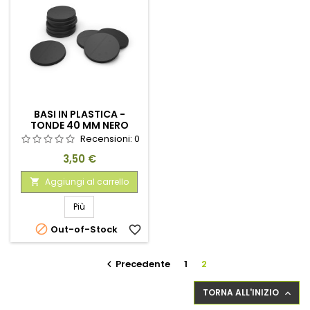
BASI IN PLASTICA -
TONDE 40 MM NERO
Recensioni:
0
Prezzo
3,50 €
Aggiungi al carrello

Più

Out-of-Stock
favorite_border
Precedente
1
2

TORNA ALL'INIZIO
