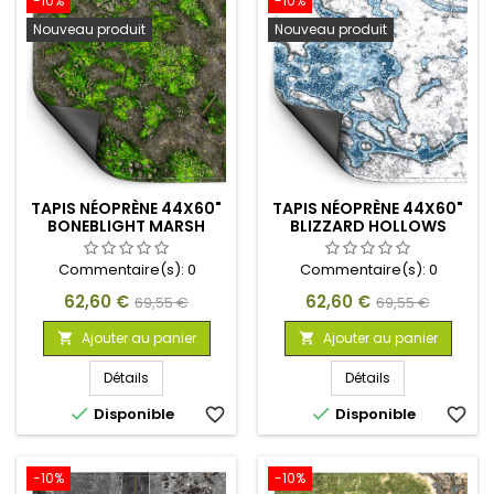
-10%
-10%
Nouveau produit
Nouveau produit
TAPIS NÉOPRÈNE 44X60"
TAPIS NÉOPRÈNE 44X60"
BONEBLIGHT MARSH
BLIZZARD HOLLOWS
Commentaire(s):
0
Commentaire(s):
0
Prix
Prix
Prix
Prix
62,60 €
62,60 €
69,55 €
69,55 €
de
de
Ajouter au panier
Ajouter au panier


base
base
Détails
Détails


Disponible
favorite_border
Disponible
favorite_border
-10%
-10%