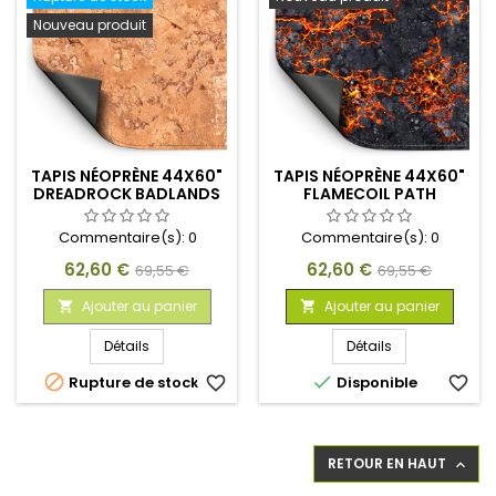
Nouveau produit
TAPIS NÉOPRÈNE 44X60"
TAPIS NÉOPRÈNE 44X60"
DREADROCK BADLANDS
FLAMECOIL PATH
Commentaire(s):
0
Commentaire(s):
0
Prix
Prix
Prix
Prix
62,60 €
62,60 €
69,55 €
69,55 €
de
de
Ajouter au panier
Ajouter au panier


base
base
Détails
Détails


Rupture de stock
favorite_border
Disponible
favorite_border
RETOUR EN HAUT
