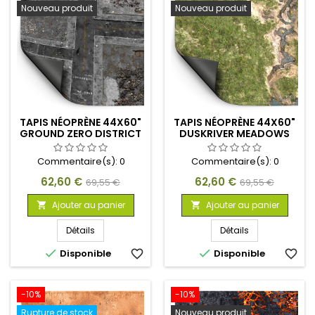
Nouveau produit
Nouveau produit
TAPIS NÉOPRÈNE 44X60"
TAPIS NÉOPRÈNE 44X60"
GROUND ZERO DISTRICT
DUSKRIVER MEADOWS
Commentaire(s):
0
Commentaire(s):
0
Prix
Prix
Prix
Prix
62,60 €
62,60 €
69,55 €
69,55 €
de
de
Ajouter au panier
Ajouter au panier


base
base
Détails
Détails


Disponible
favorite_border
Disponible
favorite_border
-10%
-10%
Rupture de stock
Nouveau produit