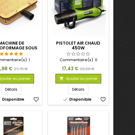
MACHINE DE
PISTOLET AIR CHAUD
OFORMAGE SOUS
450W
VIDE A4
mmentaire(s):
1
Commentaire(s):
0
x
Prix
Prix
Prix
,98 €
17,43 €
27,75 €
20,50 €
de
de
Ajouter au panier
Ajouter au panier

base
base
Détails
Détails


Disponible
favorite_border
Disponible
favorite_border