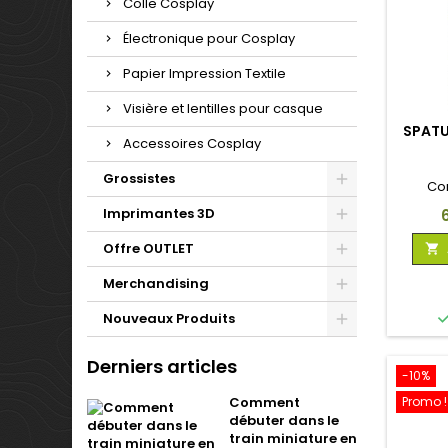
Colle Cosplay
Électronique pour Cosplay
Papier Impression Textile
Visière et lentilles pour casque
SPATU
Accessoires Cosplay
Grossistes
Co
Imprimantes 3D
P
Offre OUTLET

Merchandising
Nouveaux Produits
Derniers articles
-10%
Comment
Promo !
débuter dans le
train miniature en