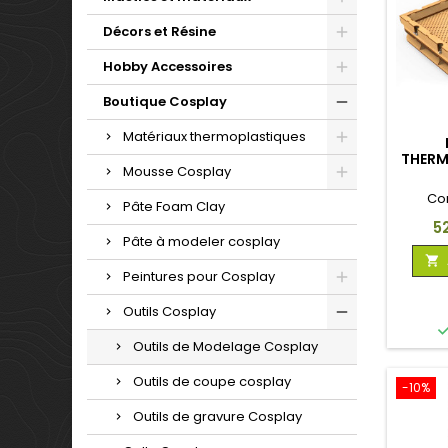
Décors et Résine
Hobby Accessoires
Boutique Cosplay
Matériaux thermoplastiques
THER
Mousse Cosplay
Co
Pâte Foam Clay
Pr
5
Pâte à modeler cosplay

Peintures pour Cosplay
Outils Cosplay
Outils de Modelage Cosplay
Outils de coupe cosplay
-10%
Outils de gravure Cosplay