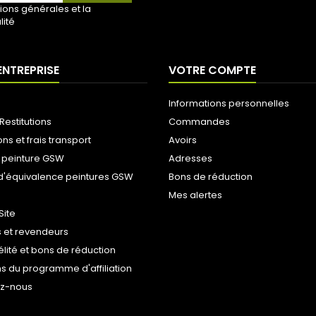
ions générales et la
lité
ENTREPRISE
VOTRE COMPTE
Informations personnelles
Restitutions
Commandes
ons et frais transport
Avoirs
 peinture GSW
Adresses
d'équivalence peintures GSW
Bons de réduction
Mes alertes
Site
 et revendeurs
délité et bons de réduction
s du programme d'affiliation
ez-nous