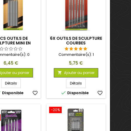
PCS OUTILS DE
6X OUTILS DE SCULPTURE
LPTURE MINI EN
COURBES
ALUMINIUM
mentaire(s):
0
Commentaire(s):
1
Prix
Prix
6,45 €
5,75 €
Ajouter au panier
Ajouter au panier

Détails
Détails


Disponible
favorite_border
Disponible
favorite_border
-20%