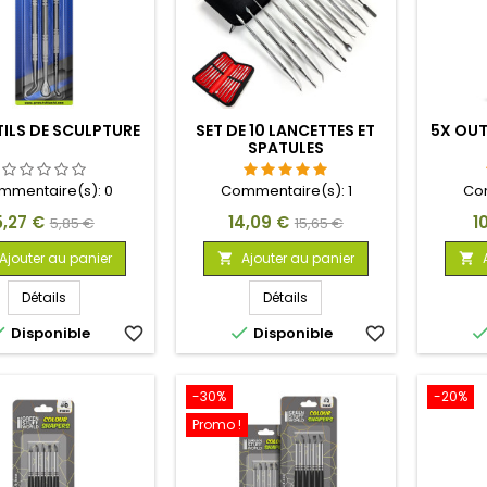
ILS DE SCULPTURE
SET DE 10 LANCETTES ET
5X OUT
SPATULES
mmentaire(s):
0
Commentaire(s):
1
Co
rix
Prix
Prix
Prix
Pr
5,27 €
14,09 €
1
5,85 €
15,65 €
de
de
Ajouter au panier
Ajouter au panier


base
base
Détails
Détails


Disponible
favorite_border
Disponible
favorite_border
-30%
-20%
Promo !