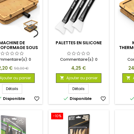
MACHINE DE
PALETTES EN SILICONE
MOFORMAGE SOUS
THERM
VIDE GRANDE
mmentaire(s):
0
Commentaire(s):
0
Co
ix
Prix
Prix
Pri
2,20 €
4,25 €
24
58,00 €
de
Ajouter au panier
Ajouter au panier


base
Détails
Détails


Disponible
favorite_border
Disponible
favorite_border
-10%