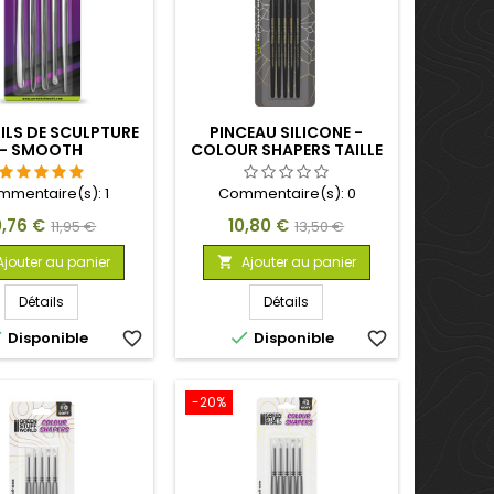
ILS DE SCULPTURE
PINCEAU SILICONE -
- SMOOTH
COLOUR SHAPERS TAILLE
2 - NOIR FERME
mmentaire(s):
1
Commentaire(s):
0
ix
Prix
Prix
Prix
0,76 €
10,80 €
11,95 €
13,50 €
de
de
Ajouter au panier
Ajouter au panier

base
base
Détails
Détails


Disponible
favorite_border
Disponible
favorite_border
-20%