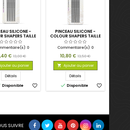
EAU SILICONE -
PINCEAU SILICONE -
 SHAPERS TAILLE
COLOUR SHAPERS TAILLE
 BLANC SOUPLE
2 - BLANC SOUPLE
mentaire(s):
0
Commentaire(s):
0
ix
Prix
Prix
Prix
0,40 €
10,80 €
13,00 €
13,50 €
de
de
Ajouter au panier
Ajouter au panier

base
base
Détails
Détails


Disponible
favorite_border
Disponible
favorite_border
US SUIVRE