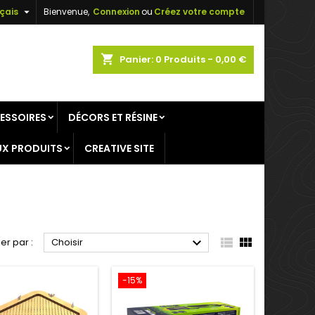

çais
Bienvenue,
Connexion
ou
Créez votre compte
×
×
×
×
shopping_cart
Panier:
0
Produits - 0,00 €
ESSOIRES
DÉCORS ET RÉSINE
)
n
X PRODUITS
CREATIVE SITE
s



ier par :
Choisir
-15%