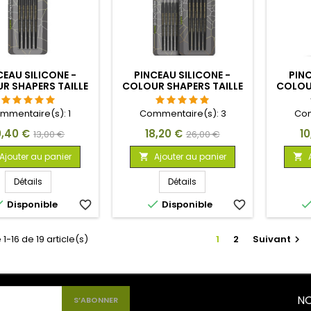
CEAU SILICONE -
PINCEAU SILICONE -
PINC
R SHAPERS TAILLE
COLOUR SHAPERS TAILLE
COLOUR
 - NOIR FERME
0 ET 2 - 10 PINCEAUX -
0 -
NOIR FERME
mmentaire(s):
1
Commentaire(s):
3
Com
ix
Prix
Prix
Prix
Pr
0,40 €
18,20 €
1
13,00 €
26,00 €
de
de
Ajouter au panier
Ajouter au panier


base
base
Détails
Détails


Disponible
favorite_border
Disponible
favorite_border
1-16 de 19 article(s)
1
2
Suivant

NO