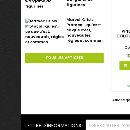
figurines
Marvel: Crisis
Protocol : qu’est-
ce que c’est,
PIN
nouveautés,
COLOU
règles et commen
0
Co
Pr
1
TOUS LES ARTICLES

Affichage 
LETTRE D'INFORMATIONS