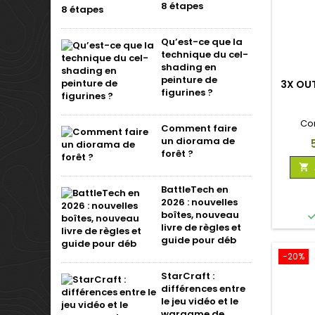
8 étapes
Qu’est-ce que la
technique du cel-
shading en
peinture de
3X OUT
figurines ?
Co
Comment faire
un diorama de
P
forêt ?

BattleTech en
2026 : nouvelles
boîtes, nouveau
livre de règles et
guide pour déb
-20%
StarCraft :
différences entre
le jeu vidéo et le
wargame de