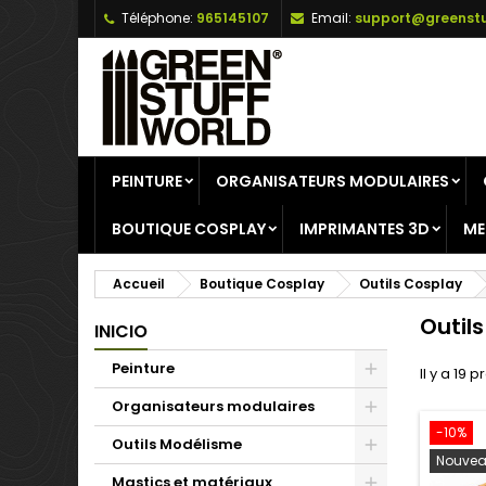
Téléphone:
965145107
Email:
support@greenstu
A
(
C
C
add_circle_outline
((
Vo
No
d'e
PEINTURE
ORGANISATEURS MODULAIRES
BOUTIQUE COSPLAY
IMPRIMANTES 3D
ME
Accueil
Boutique Cosplay
Outils Cosplay
Outil
INICIO
Peinture
Il y a 19 p
Organisateurs modulaires
-10%
Outils Modélisme
Nouvea
Mastics et matériaux