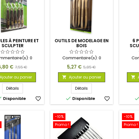
LES À PEINTURE ET
OUTILS DE MODELAGE EN
6 
SCULPTER
BOIS
SCU
mmentaire(s):
0
Commentaire(s):
0
Com
rix
Prix
Prix
Prix
6,80 €
5,27 €
7,55 €
5,85 €
de
de
Ajouter au panier
Ajouter au panier


base
base
Détails
Détails


Disponible
favorite_border
Disponible
favorite_border
-10%
-10%
Promo !
Promo !