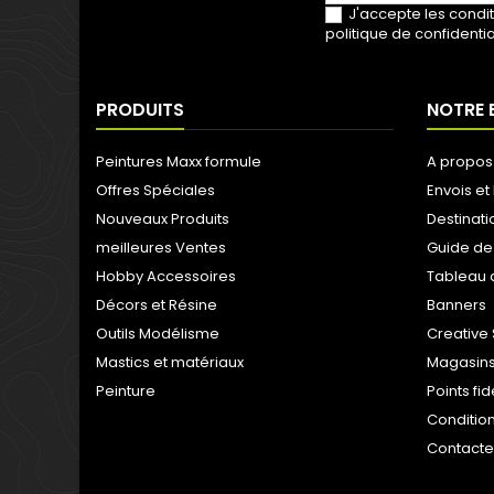
J'accepte les condit
politique de confidentia
PRODUITS
NOTRE 
Peintures Maxx formule
A propos
Offres Spéciales
Envois et 
Nouveaux Produits
Destinati
meilleures Ventes
Guide de
Hobby Accessoires
Tableau 
Décors et Résine
Banners
Outils Modélisme
Creative 
Mastics et matériaux
Magasins
Peinture
Points fi
Condition
Contact