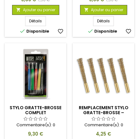
de
de
Ajouter au panier
Ajouter au panier


base
base
Détails
Détails


Disponible
favorite_border
Disponible
favorite_border
STYLO GRATTE-BROSSE
REMPLACEMENT STYLO
COMPLET
GRATTE-BROSSE –
LAITON
Commentaire(s):
0
Commentaire(s):
0
Prix
Prix
9,30 €
4,25 €