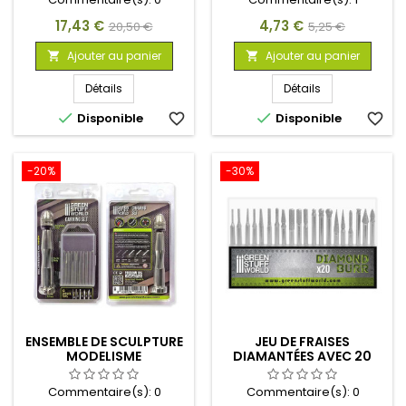
Prix
Prix
Prix
Prix
17,43 €
4,73 €
20,50 €
5,25 €
de
de
Ajouter au panier
Ajouter au panier


base
base
Détails
Détails


Disponible
favorite_border
Disponible
favorite_border
-20%
-30%
ENSEMBLE DE SCULPTURE
JEU DE FRAISES
MODELISME
DIAMANTÉES AVEC 20
POINTES
Commentaire(s):
0
Commentaire(s):
0