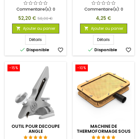
VIDE GRANDE
Commentaire(s):
0
Commentaire(s):
0
Prix
Prix
Prix
52,20 €
4,25 €
58,00 €
de
Ajouter au panier
Ajouter au panier


base
Détails
Détails


Disponible
favorite_border
Disponible
favorite_border
-15%
-10%
OUTIL POUR DECOUPE
MACHINE DE
ANGLE
THERMOFORMAGE SOUS
VIDE A4