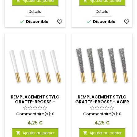
Ajouter au panier
Ajouter au panier


Détails
Détails


Disponible
favorite_border
Disponible
favorite_border
REMPLACEMENT STYLO
REMPLACEMENT STYLO
GRATTE-BROSSE –
GRATTE-BROSSE – ACIER
NYLON DUR
INOXYDABLE
Commentaire(s):
0
Commentaire(s):
0
Prix
Prix
4,25 €
4,25 €
Ajouter au panier
Ajouter au panier

