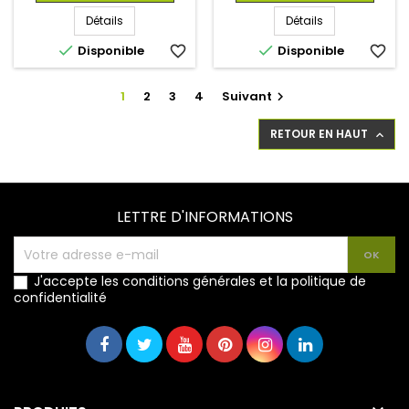
Détails
Détails


Disponible
favorite_border
Disponible
favorite_border
1
2
3
4
Suivant

RETOUR EN HAUT

LETTRE D'INFORMATIONS
J'accepte les conditions générales et la politique de
confidentialité