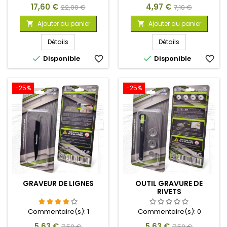
Prix
Prix
Prix
Prix
17,60 €
4,97 €
22,00 €
7,10 €
de
de
Ajouter au panier
Ajouter au panier


base
base
Détails
Détails


Disponible
favorite_border
Disponible
favorite_border
-25%
-25%
GRAVEUR DE LIGNES
OUTIL GRAVURE DE
RIVETS
Commentaire(s):
1
Commentaire(s):
0
Prix
Prix
Prix
Prix
5,63 €
5,63 €
7,50 €
7,50 €