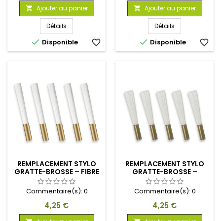
Ajouter au panier
Ajouter au panier


Détails
Détails


Disponible
favorite_border
Disponible
favorite_border
REMPLACEMENT STYLO
REMPLACEMENT STYLO
GRATTE-BROSSE – FIBRE
GRATTE-BROSSE –
DE VERRE
NYLON DOUX
Commentaire(s):
0
Commentaire(s):
0
Prix
Prix
4,25 €
4,25 €