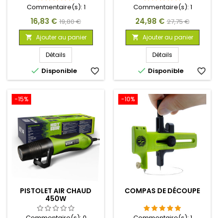
Commentaire(s):
1
Commentaire(s):
1
Prix
Prix
Prix
Prix
16,83 €
24,98 €
19,80 €
27,75 €
de
de
Ajouter au panier
Ajouter au panier


base
base
Détails
Détails


Disponible
favorite_border
Disponible
favorite_border
-15%
-10%
PISTOLET AIR CHAUD
COMPAS DE DÉCOUPE
450W
Commentaire(s):
0
Commentaire(s):
1