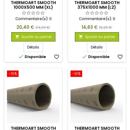
THERMOART SMOOTH
THERMOART SMOOTH
1000X500 MM (XL)
375X1000 MM (L2)
Commentaire(s):
0
Commentaire(s):
0
Prix
Prix
Prix
Prix
20,40 €
14,63 €
24,00 €
16,25 €
de
de
Ajouter au panier
Ajouter au panier


base
base
Détails
Détails


Disponible
favorite_border
Disponible
favorite_border
-10%
-10%
THERMOART SMOOTH
THERMOART SMOOTH