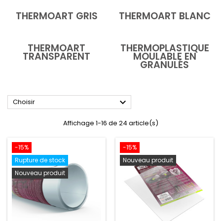
THERMOART GRIS
THERMOART BLANC
THERMOART
THERMOPLASTIQUE
TRANSPARENT
MOULABLE EN
GRANULÉS

Choisir
Affichage 1-16 de 24 article(s)
-15%
-15%
Rupture de stock
Nouveau produit
Nouveau produit