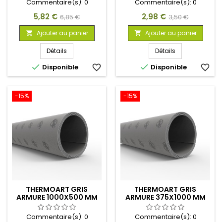
Commentaire(s):
0
Commentaire(s):
0
Prix
Prix
Prix
Prix
5,82 €
2,98 €
6,85 €
3,50 €
de
de
Ajouter au panier
Ajouter au panier


base
base
Détails
Détails


Disponible
favorite_border
Disponible
favorite_border
-15%
-15%
THERMOART GRIS
THERMOART GRIS
ARMURE 1000X500 MM
ARMURE 375X1000 MM
(XL)
(L2)
Commentaire(s):
0
Commentaire(s):
0