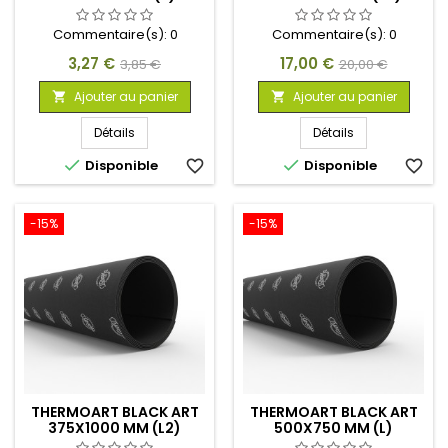
Commentaire(s):
0
Commentaire(s):
0
Prix
Prix
Prix
Prix
3,27 €
17,00 €
3,85 €
20,00 €
de
de
Ajouter au panier
Ajouter au panier


base
base
Détails
Détails


Disponible
favorite_border
Disponible
favorite_border
-15%
-15%
THERMOART BLACK ART
THERMOART BLACK ART
375X1000 MM (L2)
500X750 MM (L)