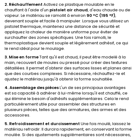
2. Réchauffement
Activez ce plastique moulable en le
chauffant à l'aide d'un
pistolet air chaud
, d'eau chaude ou de
vapeur. Le matériau se ramollit à environ
90 °C (195 °F)
,
devenant souple et facile à manipuler. Lorsque vous utilisez un
pistolet thermique, maintenez une distance de sécurité et
appliquez la chaleur de manière uniforme pour éviter de
surchauffer des zones spécifiques. Une fois ramolli, le
thermoplastique devient souple et légèrement adhésif, ce qui
le rend idéal pour le moulage.
3. Mise en forme
Tant qu'il est chaud, il peut être modelé à la
main, recouvert de moules ou pressé pour créer des textures
détaillées. Il permet d'obtenir des surfaces lisses et planes ainsi
que des courbes complexes. Si nécessaire, réchauffez-le et
ajustez le matériau jusqu'à obtenir la forme souhaitée.
4. Assemblage des pièces
L'un de ses principaux avantages
est sa capacité à adhérer à lui-même lorsqu'il est chauffé, ce
qui élimine le besoin d'adhésifs supplémentaires. Cela le rend
particulièrement utile pour assembler des structures en
plusieurs pièces, telles que des armatures, des armes et des
accessoires.
5. Refroidissement et durcissement
Une fois moulé, laissez le
matériau refroidir. Il durcira rapidement, en conservant la forme
moulée. Si des ajustements supplémentaires sont nécessaires,