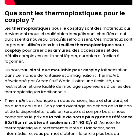
Que sont les thermoplastiques pour le
cosplay ?
Les
thermoplastiques pour le cosplay
sont des matériaux qui
deviennent mous et malléables lorsqu'ils sont chauffés et qui
durcissent à nouveau lorsqu'ils refroidissent. Ces matériaux sont
largement utilisés dans les
feuilles thermoplastiques pour
cosplay
pour créer des armures, des accessoires et des
détails complexes car ils sont légers, durables et faciles à
façonner.
Un nouveau
plastique moulable pour cosplay
fait sensation
dans ce monde de fantaisie et d'imagination : ThermoArt,
développé par Green Stuff World. Il offre une flexibilité, une
réutilisation et une facilité de moulage supérieures à celles des
thermoplastiques traditionnels.
ThermoArt
est fabriqué en deux versions, lisse et standard, et
en quatre couleurs. Son grand avantage en dehors de la finition
et de la disponibilité facile en Europe est son prix bas, si nous
comparons le
prix de la taille de notre plus grande référence
50x75cm il coûterait seulement 24.93 €/m2
. Acheter le
thermoplastique directement auprès du fabricant, sans
intermédiaire, vous permet d'obtenir le prix le plus bas du