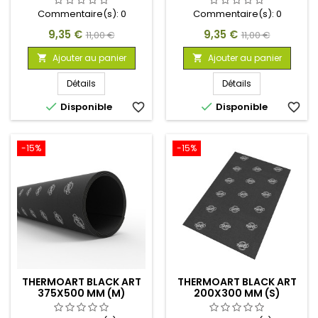
Commentaire(s):
0
Commentaire(s):
0
Prix
Prix
Prix
Prix
9,35 €
9,35 €
11,00 €
11,00 €
de
de
Ajouter au panier
Ajouter au panier


base
base
Détails
Détails


Disponible
favorite_border
Disponible
favorite_border
-15%
-15%
THERMOART BLACK ART
THERMOART BLACK ART
375X500 MM (M)
200X300 MM (S)