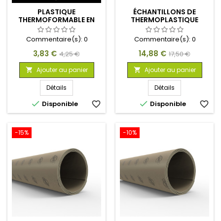
PLASTIQUE
ÉCHANTILLONS DE
THERMOFORMABLE EN
THERMOPLASTIQUE
GRANULÉS - BLANC 100 G
THERMOART
200X300MM
Commentaire(s):
0
Commentaire(s):
0
Prix
Prix
Prix
Prix
3,83 €
14,88 €
4,25 €
17,50 €
de
de
Ajouter au panier
Ajouter au panier


base
base
Détails
Détails


Disponible
favorite_border
Disponible
favorite_border
-15%
-10%