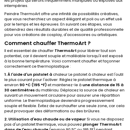
les projets qui seront fréquemment manipulés ou exposés aux
intempéries.
Peindre ThermoArt offre une infinité de possibilités créatives,
que vous recherchiez un aspect élégant et poli ou un effet usé
par le temps et les épreuves. En suivant ces étapes, vous
obtiendrez des résultats durables et de qualité professionnelle
pour vos créations de cosplay, d'accessoires ou artistiques.
Comment chauffer ThermoArt ?
Il est essentiel de chauffer
ThermoArt
pour libérer tout son
potentiel, car il devient souple et malléable lorsqu'il est exposé
à la bonne température. Voici comment chauffer et façonner
correctement ce thermoplastique :
1. À l'aide d'un pistolet à
chaleur Le pistolet à chaleur est l'outil
le plus courant pour l'activer. Réglez le pistolet thermique à
environ
90 °C (195 °F)
et maintenez-le à
une distance de 15 à
30 centimètres
du matériau. Déplacez la source de chaleur en
suivant un mouvement circulaire pour assurer une répartition
uniforme. Le thermoplastique deviendra progressivement
souple et flexible. Évitez de surchauffer une seule zone, car cela
peut provoquer des déformations ou des brûlures.
2. Utilisation d'eau chaude ou de vapeur
Si vous ne disposez
pas d'un pistolet thermique, vous pouvez
plonger ThermoArt
dans de l'eau chaude
(environ 90 °C ou 195 °F) pendant