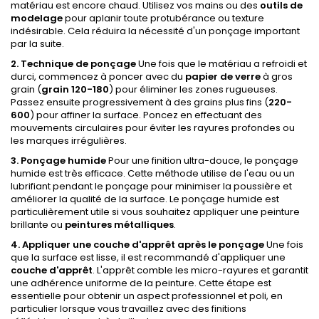
matériau est encore chaud. Utilisez vos mains ou des
outils de
modelage
pour aplanir toute protubérance ou texture
indésirable. Cela réduira la nécessité d'un ponçage important
par la suite.
2. Technique de ponçage
Une fois que le matériau a refroidi et
durci, commencez à poncer avec du
papier de verre
à gros
grain (
grain 120-180
) pour éliminer les zones rugueuses.
Passez ensuite progressivement à des grains plus fins (
220-
600
) pour affiner la surface. Poncez en effectuant des
mouvements circulaires pour éviter les rayures profondes ou
les marques irrégulières.
3. Ponçage humide
Pour une finition ultra-douce, le ponçage
humide est très efficace. Cette méthode utilise de l'eau ou un
lubrifiant pendant le ponçage pour minimiser la poussière et
améliorer la qualité de la surface. Le ponçage humide est
particulièrement utile si vous souhaitez appliquer une peinture
brillante ou
peintures métalliques
.
4. Appliquer une couche d'apprêt après le ponçage
Une fois
que la surface est lisse, il est recommandé d'appliquer une
couche d'
apprêt
. L'apprêt comble les micro-rayures et garantit
une adhérence uniforme de la peinture. Cette étape est
essentielle pour obtenir un aspect professionnel et poli, en
particulier lorsque vous travaillez avec des finitions