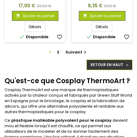
Prix
Prix
Prix
Prix
17,00 €
9,35 €
20,00 €
11,00 €
de
de
Ajouter au panier
Ajouter au panier


base
base
Détails
Détails


Disponible
favorite_border
Disponible
favorite_border
1
2
Suivant

RETOUR EN HAUT

Qu'est-ce que Cosplay ThermoArt ?
Cosplay ThermoArt est une marque de thermoplastiques
activés par la chaleur conçus et fabriqués par Green Stuff World
en Espagne pour le bricolage, le cosplay et la fabrication de
décors, qui offre une alternative polyvalente et rentable aux
autres thermoplastiques pour le cosplay.
Ce
plastique malléable polyvalent pour le cosplay
devient
mou et flexible lorsqu'il est chauffé, ce qui permet aux
utilisateurs de le modeler et de lui donner facilement des
formes complexes. Une fois refroidi, il durcit en une structure