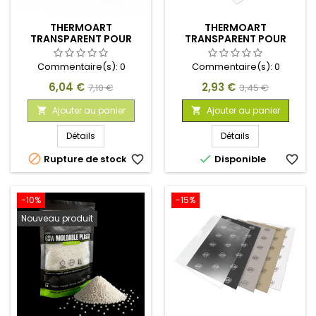
THERMOART
THERMOART
TRANSPARENT POUR
TRANSPARENT POUR
THERMOFORMAGE SOUS
THERMOFORMAGE SOUS
VIDE 375X500MM 0.5MM
VIDE 200X300MM 0.5MM
Commentaire(s):
0
Commentaire(s):
0
(M)
(S)
Prix
Prix
Prix
Prix
6,04 €
2,93 €
7,10 €
3,45 €
de
de
Ajouter au panier
Ajouter au panier


base
base
Détails
Détails


Rupture de stock
favorite_border
Disponible
favorite_border
-10%
-15%
Nouveau produit