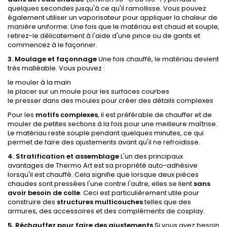
quelques secondes jusqu'à ce qu'il ramollisse. Vous pouvez
également utiliser un vaporisateur pour appliquer la chaleur de
manière uniforme. Une fois que le matériau est chaud et souple,
retirez-le délicatement à l'aide d'une pince ou de gants et
commencez à le façonner.
3. Moulage et façonnage
Une fois chauffé, le matériau devient
très malléable. Vous pouvez :
le mouler à la main
le placer sur un moule pour les surfaces courbes
le presser dans des moules pour créer des détails complexes
Pour les
motifs complexes
, il est préférable de chauffer et de
mouler de petites sections à la fois pour une meilleure maîtrise.
Le matériau reste souple pendant quelques minutes, ce qui
permet de faire des ajustements avant qu'il ne refroidisse.
4. Stratification et assemblage
L'un des principaux
avantages de Thermo Art est sa propriété auto-adhésive
lorsqu'il est chauffé. Cela signifie que lorsque deux pièces
chaudes sont pressées l'une contre l'autre, elles se lient
sans
avoir besoin de colle
. Ceci est particulièrement utile pour
construire des
structures multicouches
telles que des
armures, des accessoires et des compléments de cosplay.
5.
Réchauffez pour faire des ajustements
Si vous avez besoin