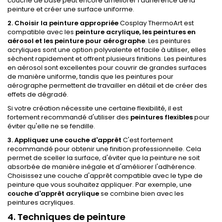
couche de base peut encore améliorer l'adhérence de la
peinture et créer une surface uniforme.
2. Choisir la peinture appropriée
Cosplay ThermoArt est
compatible avec les
peinture acrylique
, les
peintures en
aérosol
et les
peinture pour aérographe
. Les peintures
acryliques sont une option polyvalente et facile à utiliser, elles
sèchent rapidement et offrent plusieurs finitions. Les peintures
en aérosol sont excellentes pour couvrir de grandes surfaces
de manière uniforme, tandis que les peintures pour
aérographe permettent de travailler en détail et de créer des
effets de dégradé.
Si votre création nécessite une certaine flexibilité, il est
fortement recommandé d'utiliser des
peintures flexibles
pour
éviter qu'elle ne se fendille.
3. Appliquez une couche d'apprêt
C'est fortement
recommandé pour obtenir une finition professionnelle. Cela
permet de sceller la surface, d'éviter que la peinture ne soit
absorbée de manière inégale et d'améliorer l'adhérence.
Choisissez une couche d'apprêt compatible avec le type de
peinture que vous souhaitez appliquer. Par exemple, une
couche d'apprêt acrylique
se combine bien avec les
peintures acryliques.
4. Techniques de peinture