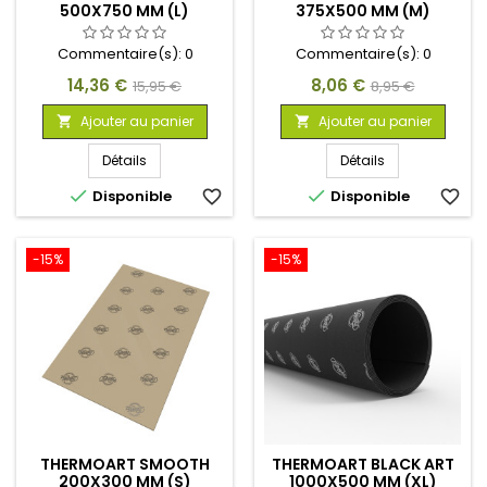
500X750 MM (L)
375X500 MM (M)
Commentaire(s):
0
Commentaire(s):
0
Prix
Prix
Prix
Prix
14,36 €
8,06 €
15,95 €
8,95 €
de
de
Ajouter au panier
Ajouter au panier


base
base
Détails
Détails


Disponible
favorite_border
Disponible
favorite_border
-15%
-15%
THERMOART SMOOTH
THERMOART BLACK ART
200X300 MM (S)
1000X500 MM (XL)