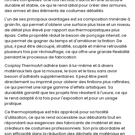
durable et stable, ce qui le rend idéal pour créer des armures,
des armes et des éléments de costumes détaillés.
L'un de ses principaux avantages est sa composition minérale à
grain fin, qui permet d'obtenir une surface plus lisse et un niveau
de détail plus élevé par rapport aux thermoplastiques plus
épais. Cette propriété réduit le besoin de ponçage intensif, ce
qui permet de gagner du temps et d'améliorer la finition. De
plus, il peut être découpé, stratifié, sculpté et même retravaillé
plusieurs fois par réchauffage, ce qui offre une grande flexibilité
pendant le processus de fabrication.
Cosplay ThermoArt adhère bien à lui-même et à divers
matériaux tels que la mousse, le bois et le tissu sans avoir
besoin d'adhésifs supplémentaires. Il peut être peint
directement ou imprimé pour obtenir des finitions plus raffinées,
ce qui permet une large gamme d'effets artistiques. Sa
durabilité garantit que les projets finis résistent à l'usure, ce qui
le rend adapté à la fois pour l'exposition et pour un usage
pratique.
Ce thermoplastique est très apprécié pour sa facilité
d'utilisation, ce qui le rend accessible aux débutants tout en
répondant aux exigences des fabricants de matériel et des
créateurs de costumes professionnels. Son prix abordable et
son efficacité dans la réduction des déchets de matériaux en