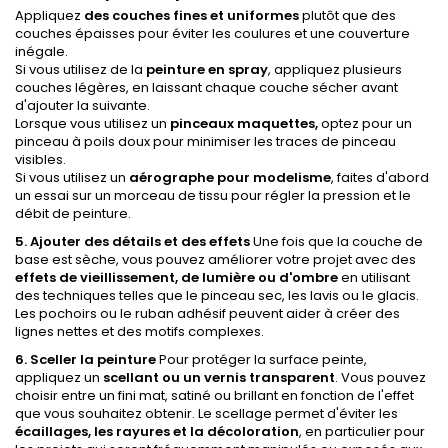
Appliquez
des couches fines et uniformes
plutôt que des
couches épaisses pour éviter les coulures et une couverture
inégale.
Si vous utilisez de la
peinture en spray
, appliquez plusieurs
couches légères, en laissant chaque couche sécher avant
d'ajouter la suivante.
Lorsque vous utilisez un
pinceaux maquettes
,
optez pour un
pinceau à poils doux pour minimiser les traces de pinceau
visibles.
Si vous utilisez un
aérographe pour modelisme
, faites d'abord
un essai sur un morceau de tissu pour régler la pression et le
débit de peinture.
5. Ajouter des détails et des effets
Une fois que la couche de
base est sèche, vous pouvez améliorer votre projet avec des
effets de vieillissement, de lumière ou d'ombre
en utilisant
des techniques telles que le pinceau sec, les lavis ou le glacis.
Les pochoirs ou le ruban adhésif peuvent aider à créer des
lignes nettes et des motifs complexes.
6. Sceller la peinture
Pour protéger la surface peinte,
appliquez un
scellant ou un vernis transparent
. Vous pouvez
choisir entre un fini mat, satiné ou brillant en fonction de l'effet
que vous souhaitez obtenir. Le scellage permet d'éviter les
écaillages, les rayures et la décoloration
, en particulier pour