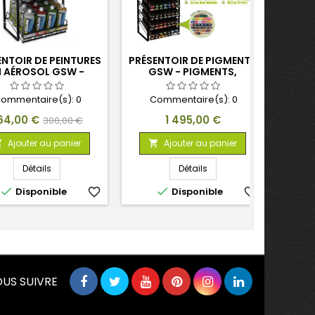
ENTOIR DE PEINTURES
PRÉSENTOIR DE PIGMENTS
PRÉSE
N AÉROSOL GSW -
GSW - PIGMENTS,
G
RÊTS (32 SPRAYS)
POUDRES, TEXTURES ET
EFFETS
ommentaire(s):
0
Commentaire(s):
0
C
ix
Prix
Prix
64,00 €
1 495,00 €
300,00 €
de
Ajouter au panier
Ajouter au panier



base
Détails
Détails


Disponible
favorite_border
Disponible
favorite_border
US SUIVRE