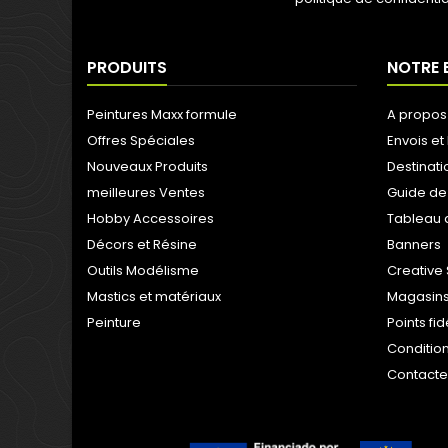
PRODUITS
NOTRE 
Peintures Maxx formule
A propos
Offres Spéciales
Envois et 
Nouveaux Produits
Destinati
meilleures Ventes
Guide de
Hobby Accessoires
Tableau 
Décors et Résine
Banners
Outils Modélisme
Creative 
Mastics et matériaux
Magasins
Peinture
Points fi
Condition
Contact