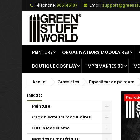
Téléphone:
965145107
Email:
support@greenstu
A
C
C
add_circle_outline
Vo
No
d'e
PEINTURE
ORGANISATEURS MODULAIRES
BOUTIQUE COSPLAY
IMPRIMANTES 3D
ME
Accueil
Grossistes
Expositeur de peinture
INICIO
Prix réd
Peinture
Organisateurs modulaires
Outils Modélisme
Mastics et matériaux