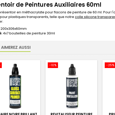
ntoir de Peintures Auxiliaires 60ml
résentoir en méthacrylate pour flacons de peinture de 60 ml. Pour 
pour plastiques transparents, telle que notre
colle silicone transpare
r.
200x306x60mm
é:
4x7 bouteilles de peinture 30ml
 AIMEREZ AUSSI
%
-10%
-25%
AIRE NOIRE BRILLANT
REVITALISEUR PEINTURE
PRI