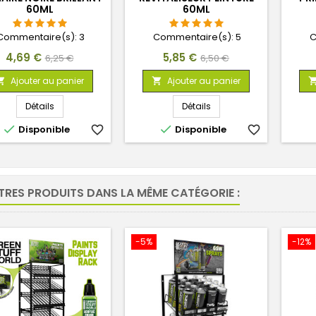
60ML
60ML
Commentaire(s):
3
Commentaire(s):
5
C
Prix
Prix
Prix
Prix
4,69 €
5,85 €
6,25 €
6,50 €
de
de
Ajouter au panier
Ajouter au panier


base
base
Détails
Détails


Disponible
favorite_border
Disponible
favorite_border
TRES PRODUITS DANS LA MÊME CATÉGORIE :
-5%
-12%