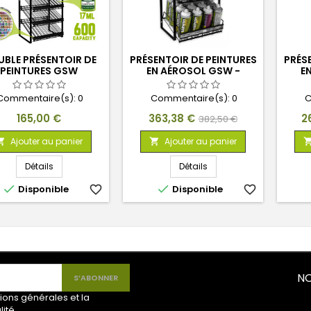
BLE PRÉSENTOIR DE
PRÉSENTOIR DE PEINTURES
PRÉS
PEINTURES GSW
EN AÉROSOL GSW -
E
EFFETS (32 SPRAYS)
APP
Commentaire(s):
0
Commentaire(s):
0
C
Prix
Prix
Prix
Pr
165,00 €
363,38 €
2
382,50 €
de
Ajouter au panier
Ajouter au panier


base
Détails
Détails


Disponible
favorite_border
Disponible
favorite_border
NO
ions générales et la
lité