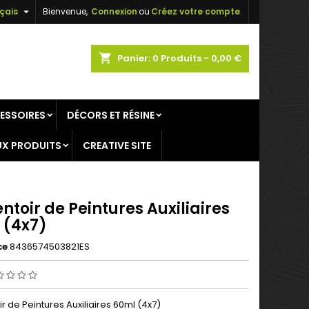

çais
Bienvenue,
Connexion
ou
Créez votre compte
×
×
×
shopping_cart
Panier:
0
Produits - 0,00 €
ESSOIRES
DÉCORS ET RÉSINE
n
X PRODUITS
CREATIVE SITE
s
ntoir de Peintures Auxiliaires
 (4x7)
ce
8436574503821ES
r de Peintures Auxiliaires 60ml (4x7)