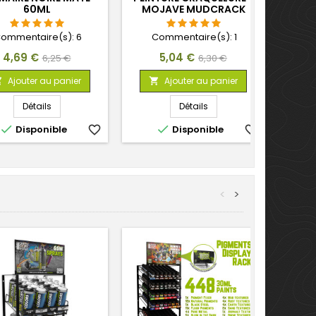
60ML
MOJAVE MUDCRACK
60ML
ommentaire(s):
6
Commentaire(s):
1
Prix
Prix
Prix
Prix
4,69 €
5,04 €
6,25 €
6,30 €
de
de
Ajouter au panier
Ajouter au panier


base
base
Détails
Détails


Disponible
favorite_border
Disponible
favorite_border
<
>