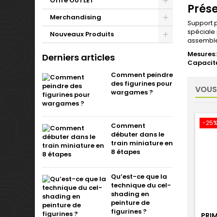
Offre OUTLET
Prése
Merchandising
Support p
spéciale 
Nouveaux Produits
assemble
Mesures:
Derniers articles
Capacit
Comment peindre
des figurines pour
VOUS
wargames ?
-25
Comment
débuter dans le
train miniature en
8 étapes
Qu’est-ce que la
technique du cel-
shading en
peinture de
figurines ?
PRIM