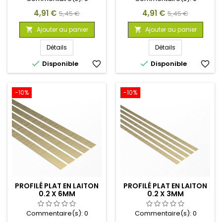
Prix
Prix
Prix
Prix
4,91 €
4,91 €
5,45 €
5,45 €
de
de
Ajouter au panier
Ajouter au panier


base
base
Détails
Détails


Disponible
favorite_border
Disponible
favorite_border
-10%
-10%
PROFILÉ PLAT EN LAITON
PROFILÉ PLAT EN LAITON
0.2 X 6MM
0.2 X 3MM
Commentaire(s):
0
Commentaire(s):
0