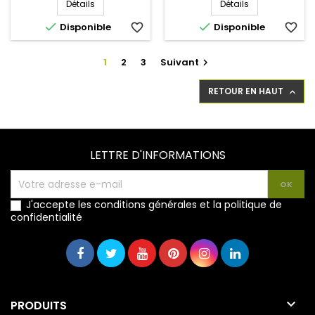
Détails
Détails


Disponible
favorite_border
Disponible
favorite_border
1
2
3
Suivant

RETOUR EN HAUT

LETTRE D'INFORMATIONS
J'accepte les conditions générales et la politique de
confidentialité

PRODUITS