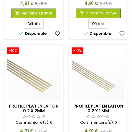
Prix
Prix
Prix
Prix
4,91 €
4,91 €
5,45 €
5,45 €
de
de
Ajouter au panier
Ajouter au panier


base
base
Détails
Détails


Disponible
favorite_border
Disponible
favorite_border
-10%
-10%
PROFILÉ PLAT EN LAITON
PROFILÉ PLAT EN LAITON
0.2 X 2MM
0.2 X 1 MM
Commentaire(s):
0
Commentaire(s):
0
Prix
Prix
Prix
Prix
4,91 €
4,91 €
5,45 €
5,45 €