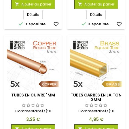
Ajouter au panier
Ajouter au panier


Détails
Détails


Disponible
favorite_border
Disponible
favorite_border
TUBES EN CUIVRE 1MM
TUBES CARRÉS EN LAITON
3MM
Commentaire(s):
0
Commentaire(s):
0
Prix
Prix
3,25 €
4,95 €
Ajouter au panier
Ajouter au panier

