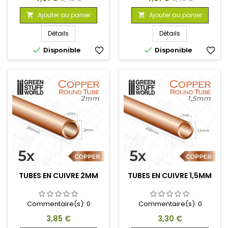
de
de
Ajouter au panier
Ajouter au panier


base
base
Détails
Détails


Disponible
favorite_border
Disponible
favorite_border
TUBES EN CUIVRE 2MM
TUBES EN CUIVRE 1,5MM
Commentaire(s):
0
Commentaire(s):
0
Prix
Prix
3,85 €
3,30 €