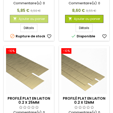
Commentaire(s):
0
Commentaire(s):
0
Prix
Prix
Prix
Prix
5,85 €
8,60 €
6,50 €
9,55 €
de
de
Ajouter au panier
Ajouter au panier


base
base
Détails
Détails


Rupture de stock
favorite_border
Disponible
favorite_border
-10%
-10%
PROFILÉ PLAT EN LAITON
PROFILÉ PLAT EN LAITON
0.2 X 25MM
0.2 X 12MM
Commentaire(s):
0
Commentaire(s):
0