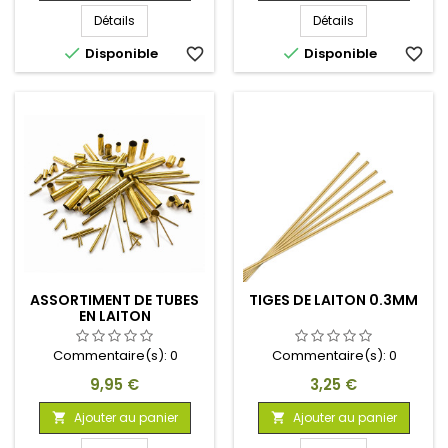
Détails
Détails


Disponible
favorite_border
Disponible
favorite_border
ASSORTIMENT DE TUBES
TIGES DE LAITON 0.3MM
EN LAITON
Commentaire(s):
0
Commentaire(s):
0
Prix
Prix
9,95 €
3,25 €
Ajouter au panier
Ajouter au panier

