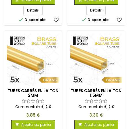
Détails
Détails


Disponible
favorite_border
Disponible
favorite_border
TUBES CARRÉS EN LAITON
TUBES CARRÉS EN LAITON
2MM
1.5MM
Commentaire(s):
0
Commentaire(s):
0
Prix
Prix
3,85 €
3,30 €
Ajouter au panier
Ajouter au panier

