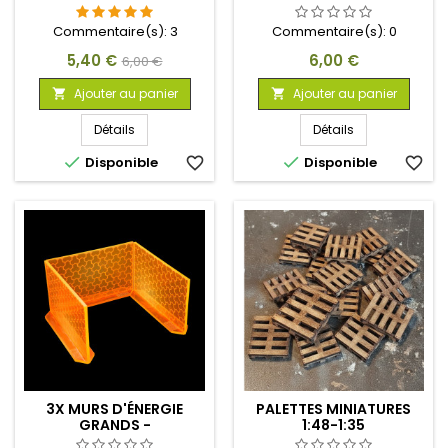
Commentaire(s):
3
Commentaire(s):
0
Prix
Prix
Prix
5,40 €
6,00 €
6,00 €
de
Ajouter au panier
Ajouter au panier


base
Détails
Détails


Disponible
favorite_border
Disponible
favorite_border
3X MURS D'ÉNERGIE
PALETTES MINIATURES
GRANDS -
1:48-1:35
PHOSPHORESZIEREND