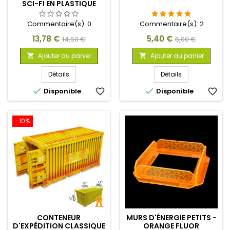
SCI-FI EN PLASTIQUE
(PACK X2)
Commentaire(s):
0
Commentaire(s):
2
Prix
Prix
Prix
Prix
13,78 €
5,40 €
14,50 €
6,00 €
de
de
Ajouter au panier
Ajouter au panier


base
base
Détails
Détails


Disponible
favorite_border
Disponible
favorite_border
-10%
CONTENEUR
MURS D'ÉNERGIE PETITS -
D'EXPÉDITION CLASSIQUE
ORANGE FLUOR