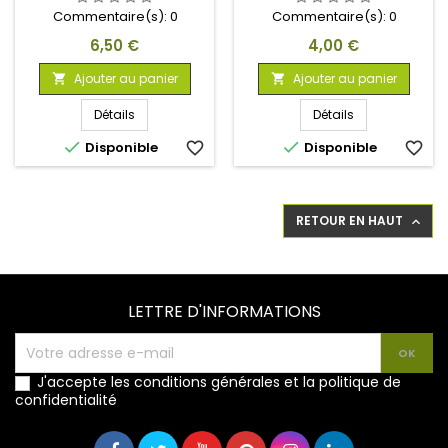
ORANGE
Commentaire(s):
0
Commentaire(s):
0
Prix
Prix
6,50 €
4,00 €
Ajouter au panier
Ajouter au panier


Détails
Détails


Disponible
favorite_border
Disponible
favorite_border
RETOUR EN HAUT

LETTRE D'INFORMATIONS
J'accepte les conditions générales et la politique de
confidentialité