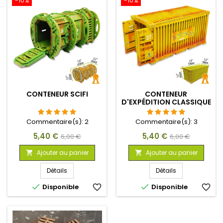
-10%
-10%
CONTENEUR SCIFI
CONTENEUR
D'EXPÉDITION CLASSIQUE
Commentaire(s):
2
Commentaire(s):
3
Prix
Prix
Prix
Prix
5,40 €
5,40 €
6,00 €
6,00 €
de
de
Ajouter au panier
Ajouter au panier


base
base
Détails
Détails


Disponible
favorite_border
Disponible
favorite_border