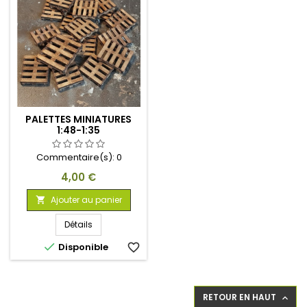
PALETTES MINIATURES
1:48-1:35
Commentaire(s):
0
Prix
4,00 €
Ajouter au panier

Détails

Disponible
favorite_border
RETOUR EN HAUT
