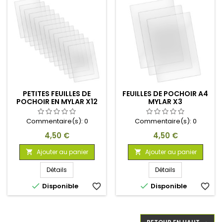
PETITES FEUILLES DE
FEUILLES DE POCHOIR A4
POCHOIR EN MYLAR X12
MYLAR X3
Commentaire(s):
0
Commentaire(s):
0
Prix
Prix
4,50 €
4,50 €
Ajouter au panier
Ajouter au panier


Détails
Détails


Disponible
favorite_border
Disponible
favorite_border