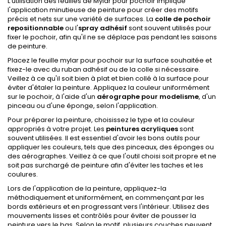
L'utilisation des feuilles de Mylar pour pochoir implique
l'application minutieuse de peinture pour créer des motifs
précis et nets sur une variété de surfaces. La
colle de pochoir
repositionnable
ou l'
spray adhésif
sont souvent utilisés pour
fixer le pochoir, afin qu'il ne se déplace pas pendant les saisons
de peinture.
Placez le feuille mylar pour pochoir sur la surface souhaitée et
fixez-le avec du ruban adhésif ou de la colle si nécessaire.
Veillez à ce qu'il soit bien à plat et bien collé à la surface pour
éviter d'étaler la peinture. Appliquez la couleur uniformément
sur le pochoir, à l'aide d'un
aérographe pour modelisme
, d'un
pinceau ou d'une éponge, selon l'application.
Pour préparer la peinture, choisissez le type et la couleur
appropriés à votre projet. Les
peintures acryliques
sont
souvent utilisées. Il est essentiel d'avoir les bons outils pour
appliquer les couleurs, tels que des pinceaux, des éponges ou
des aérographes. Veillez à ce que l'outil choisi soit propre et ne
soit pas surchargé de peinture afin d'éviter les taches et les
coulures.
Lors de l'application de la peinture, appliquez-la
méthodiquement et uniformément, en commençant par les
bords extérieurs et en progressant vers l'intérieur. Utilisez des
mouvements lisses et contrôlés pour éviter de pousser la
peinture vers le bas. Selon le motif, plusieurs couches peuvent