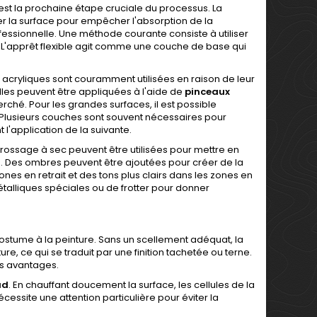
est la prochaine étape cruciale du processus. La
ler la surface pour empêcher l'absorption de la
ofessionnelle. Une méthode courante consiste à utiliser
e. L'apprêt flexible agit comme une couche de base qui
acryliques sont couramment utilisées en raison de leur
 Elles peuvent être appliquées à l'aide de
pinceaux
herché. Pour les grandes surfaces, il est possible
e. Plusieurs couches sont souvent nécessaires pour
l'application de la suivante.
brossage à sec peuvent être utilisées pour mettre en
es. Des ombres peuvent être ajoutées pour créer de la
ones en retrait et des tons plus clairs dans les zones en
 métalliques spéciales ou de frotter pour donner
costume à la peinture. Sans un scellement adéquat, la
e, ce qui se traduit par une finition tachetée ou terne.
es avantages.
ud
. En chauffant doucement la surface, les cellules de la
cessite une attention particulière pour éviter la