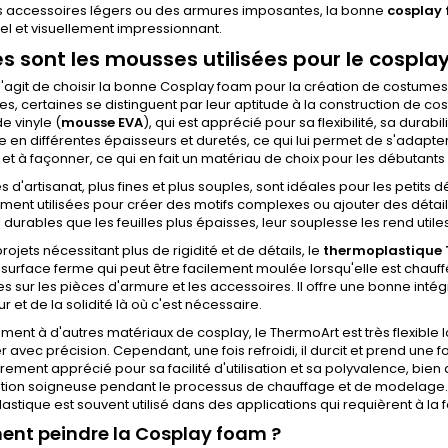
s accessoires légers ou des armures imposantes, la bonne
cosplay
el et visuellement impressionnant.
s sont les mousses utilisées pour le cosplay
 s'agit de choisir la bonne Cosplay foam pour la création de costumes,
es, certaines se distinguent par leur aptitude à la construction de cos
e vinyle (
mousse EVA
), qui est apprécié pour sa flexibilité, sa durabi
e en différentes épaisseurs et duretés, ce qui lui permet de s'adapter 
et à façonner, ce qui en fait un matériau de choix pour les débutan
es d'artisanat, plus fines et plus souples, sont idéales pour les petits d
ent utilisées pour créer des motifs complexes ou ajouter des détails
 durables que les feuilles plus épaisses, leur souplesse les rend utiles
rojets nécessitant plus de rigidité et de détails, le
thermoplastique
 surface ferme qui peut être facilement moulée lorsqu'elle est chauffé
 sur les pièces d'armure et les accessoires. Il offre une bonne intég
r et de la solidité là où c'est nécessaire.
ment à d'autres matériaux de cosplay, le ThermoArt est très flexible l
er avec précision. Cependant, une fois refroidi, il durcit et prend un
èrement apprécié pour sa facilité d'utilisation et sa polyvalence, bien 
tion soigneuse pendant le processus de chauffage et de modelage. E
stique est souvent utilisé dans des applications qui requièrent à la fo
nt peindre la Cosplay foam ?