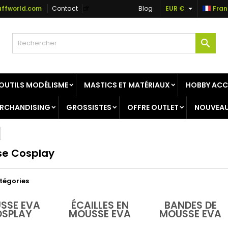

ffworld.com
Contact
df
Blog
EUR €
Fran
jouter à ma liste d'envies
(modalTitle))
réer une liste d'envies
onnexion

Créer une nouvelle liste
confirmMessage))
us devez être connecté pour ajouter des produits à votre liste
m de la liste d'envies
nvies.
OUTILS MODÉLISME
MASTICS ET MATÉRIAUX
HOBBY ACC
((cancelText))
((modalDeleteText)
Annuler
Connexio
RCHANDISING
GROSSISTES
OFFRE OUTLET
NOUVEAU
Annuler
Créer une liste d'envie
e Cosplay
tégories
SSE EVA
ÉCAILLES EN
BANDES DE
SPLAY
MOUSSE EVA
MOUSSE EVA