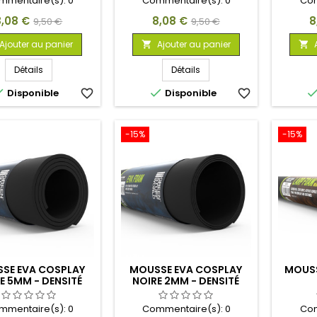
mmentaire(s):
0
Commentaire(s):
0
Com
rix
Prix
Prix
Prix
P
8,08 €
8,08 €
8
9,50 €
9,50 €
de
de
Ajouter au panier
Ajouter au panier


base
base
Détails
Détails


Disponible
favorite_border
Disponible
favorite_border
-15%
-15%
SE EVA COSPLAY
MOUSSE EVA COSPLAY
MOUSS
E 5MM - DENSITÉ
NOIRE 2MM - DENSITÉ
MOYENNE
MOYENNE
mmentaire(s):
0
Commentaire(s):
0
Com