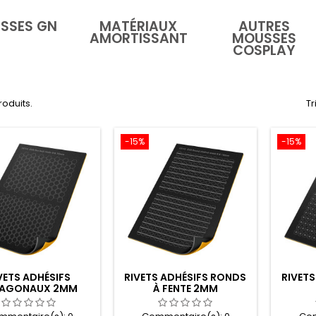
SSES GN
MATÉRIAUX
AUTRES
AMORTISSANT
MOUSSES
COSPLAY
produits.
Tr
-15%
-15%
VETS ADHÉSIFS
RIVETS ADHÉSIFS RONDS
RIVET
XAGONAUX 2MM
À FENTE 2MM