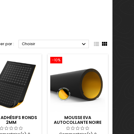



ier par :
Choisir
-10%
S ADHÉSIFS RONDS
MOUSSE EVA
2MM
AUTOCOLLANTE NOIRE
2MM