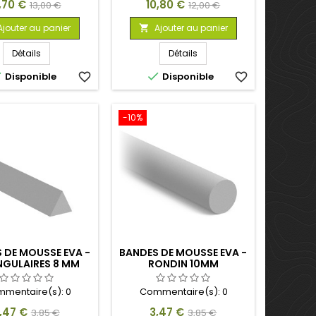
ix
Prix
Prix
Prix
1,70 €
10,80 €
13,00 €
12,00 €
de
de
Ajouter au panier
Ajouter au panier

base
base
Détails
Détails


Disponible
favorite_border
Disponible
favorite_border
-10%
 DE MOUSSE EVA -
BANDES DE MOUSSE EVA -
NGULAIRES 8 MM
RONDIN 10MM
mentaire(s):
0
Commentaire(s):
0
rix
Prix
Prix
Prix
,47 €
3,47 €
3,85 €
3,85 €