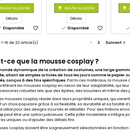
de
de
Ajouter au panier
Ajouter au panier


base
base
Détails
Détails


Disponible
favorite_border
Disponible
favorite_border
 1-16 de 32 article(s)
1
2
Suivant

t-ce que la mousse cosplay ?
monde dynamique de la création de costumes, une large gamme
isée, allant de simples articles de tous les jours comme le papier
és, conçus à des fins spécifiques.
Parmi ces matériaux, la mousse c
préfèrent les mousses cosplay en raison de leur adaptabilité, qui l
cessoires robustes tels que des épées, des boucliers et même des p
 des mousses cosplay réside dans leurs propriétés uniques, qui varien
st un choix populaire grâce à sa flexibilité, sa durabilité et sa facilité
nd idéal pour des designs incurvés et détaillés. Pour des finitions en
ay
peut être une option judicieuse. Cette pâte modelable s’intègre p
res uniques ou d’ajouter des détails fins.
es cosplay doivent être soigneusement sélectionnées en fonction de