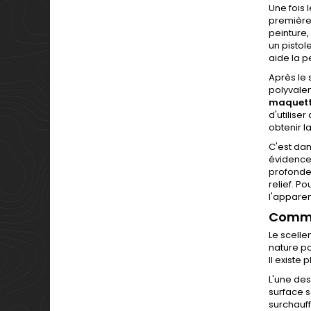
Une fois 
première 
peinture,
un pistol
aide la p
Après le 
polyvalen
maquett
d'utilise
obtenir l
C'est dan
évidence 
profondeu
relief. P
l'apparen
Commen
Le scelle
nature po
Il existe
L'une des
surface s
surchauf