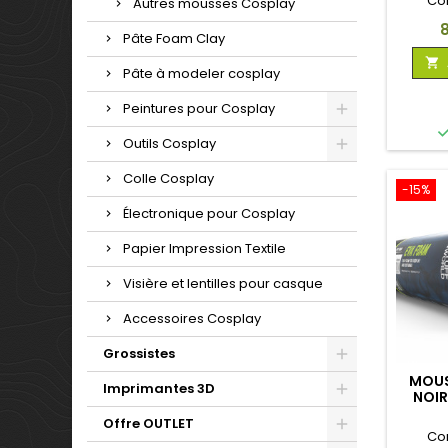
Co
Autres mousses Cosplay
P
Pâte Foam Clay

Pâte à modeler cosplay
Peintures pour Cosplay
Outils Cosplay
Colle Cosplay
-15%
Électronique pour Cosplay
Papier Impression Textile
Visière et lentilles pour casque
Accessoires Cosplay
Grossistes
MOUS
Imprimantes 3D
NOIR
Offre OUTLET
Co