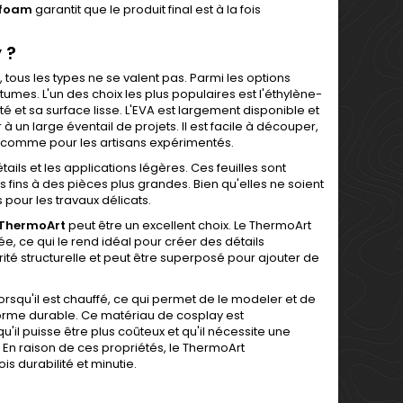
 foam
garantit que le produit final est à la fois
 ?
 tous les types ne se valent pas. Parmi les options
tumes. L'un des choix les plus populaires est l'éthylène-
lité et sa surface lisse. L'EVA est largement disponible et
à un large éventail de projets. Il est facile à découper,
ts comme pour les artisans expérimentés.
étails et les applications légères. Ces feuilles sont
 fins à des pièces plus grandes. Bien qu'elles ne soient
 pour les travaux délicats.
 ThermoArt
peut être un excellent choix. Le ThermoArt
e, ce qui le rend idéal pour créer des détails
rité structurelle et peut être superposé pour ajouter de
orsqu'il est chauffé, ce qui permet de le modeler et de
e forme durable. Ce matériau de cosplay est
qu'il puisse être plus coûteux et qu'il nécessite une
n raison de ces propriétés, le ThermoArt
is durabilité et minutie.