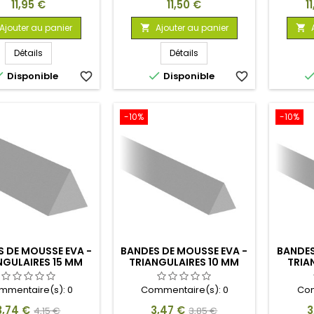
Prix
Prix
Pr
11,95 €
11,50 €
1
Ajouter au panier
Ajouter au panier


Détails
Détails


Disponible
favorite_border
Disponible
favorite_border
-10%
-10%
 DE MOUSSE EVA -
BANDES DE MOUSSE EVA -
BANDES
NGULAIRES 15 MM
TRIANGULAIRES 10 MM
TRIA
mmentaire(s):
0
Commentaire(s):
0
Com
rix
Prix
Prix
Prix
P
3,74 €
3,47 €
3
4,15 €
3,85 €