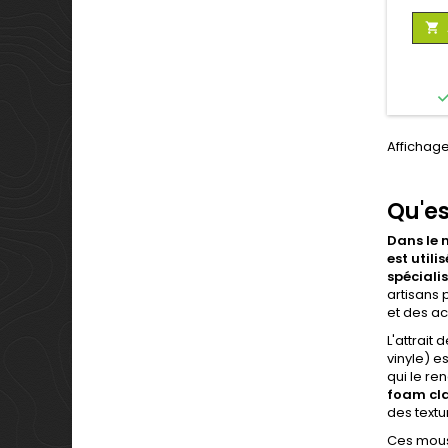

Affichage
Qu'es
Dans le 
est util
spécialis
artisans 
et des ac
L'attrait
vinyle) e
qui le re
foam cl
des textu
Ces mouss