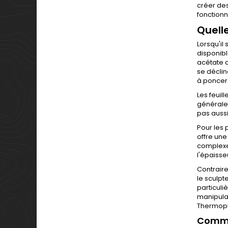
créer de
fonctionn
Quelle
Lorsqu'il
disponibl
acétate d
se déclin
à poncer 
Les feuill
généralem
pas aussi
Pour les p
offre une
complexes
l'épaisseu
Contraire
le sculpt
particuli
manipula
Thermopla
Comme