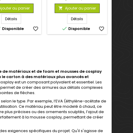
de
de
Ajouter au panier
Ajouter au panier

base
base
Détails
Détails


Disponible
favorite_border
Disponible
favorite_border
 de matériaux et de foam et mousses de cosplay
 ou le carton à des matériaux plus avancés et
osplay est un composant polyvalent et essentiel. Les
eur permet de créer des armures aux détails complexes
ointes de flèches.
t selon le type. Par exemple, l’EVA (éthylène-acétate de
 d’utilisation. Ce matériau peut être modelé à chaud, ce
core plus précises ou des ornements sculptés, l’ajout de
arfaitement à la mousse cosplay, permettant de créer
s exigences spécifiques du projet. Qu'il s'agisse de