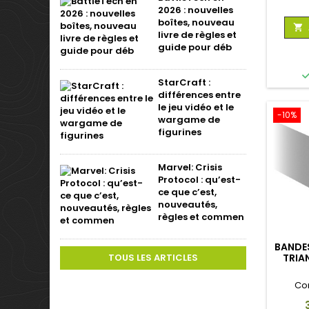
2026 : nouvelles
boîtes, nouveau

livre de règles et
guide pour déb
StarCraft :
différences entre
le jeu vidéo et le
-10%
wargame de
figurines
Marvel: Crisis
Protocol : qu’est-
ce que c’est,
nouveautés,
règles et commen
BANDES
TOUS LES ARTICLES
TRIA
Co
P