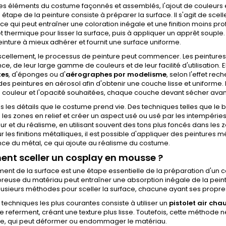
les éléments du costume façonnés et assemblés, l'ajout de couleurs 
étape de la peinture consiste à préparer la surface. Il s'agit de scel
 ce qui peut entraîner une coloration inégale et une finition moins pr
et thermique pour lisser la surface, puis à appliquer un apprêt soupl
einture à mieux adhérer et fournit une surface uniforme.
scellement, le processus de peinture peut commencer. Les peintures 
ce, de leur large gamme de couleurs et de leur facilité d'utilisation.
es
, d'éponges ou d'
aérographes por modelisme
, selon l'effet rec
r des peintures en aérosol afin d'obtenir une couche lisse et uniform
a couleur et l'opacité souhaitées, chaque couche devant sécher avant 
s les détails que le costume prend vie. Des techniques telles que le 
les zones en relief et créer un aspect usé ou usé par les intempéri
r et du réalisme, en utilisant souvent des tons plus foncés dans les z
our les finitions métalliques, il est possible d'appliquer des peintures
ce du métal, ce qui ajoute au réalisme du costume.
t sceller un cosplay en mousse ?
ment de la surface est une étape essentielle de la préparation d'un 
reuse du matériau peut entraîner une absorption inégale de la peintur
 plusieurs méthodes pour sceller la surface, chacune ayant ses propr
 techniques les plus courantes consiste à utiliser un
pistolet air cha
e referment, créant une texture plus lisse. Toutefois, cette méthode né
fe, qui peut déformer ou endommager le matériau.