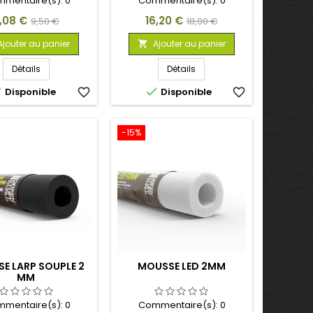
mentaire(s):
0
Commentaire(s):
0
rix
Prix
Prix
Prix
,08 €
16,20 €
9,50 €
18,00 €
de
de
Ajouter au panier
Ajouter au panier

base
base
Détails
Détails


Disponible
favorite_border
Disponible
favorite_border
-15%
E LARP SOUPLE 2
MOUSSE LED 2MM
MM
mentaire(s):
0
Commentaire(s):
0