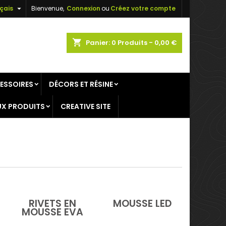

çais
Bienvenue,
Connexion
ou
Créez votre compte
×
×
×
×
shopping_cart
Panier:
0
Produits - 0,00 €
ESSOIRES
DÉCORS ET RÉSINE
)
n
X PRODUITS
CREATIVE SITE
s
RIVETS EN
MOUSSE LED
MOUSSE EVA