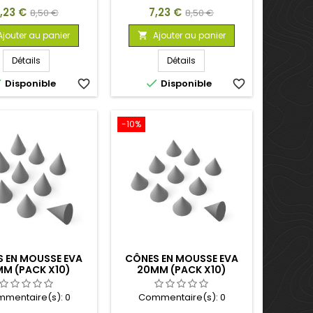
rix
Prix
Prix
Prix
,23 €
7,23 €
8,50 €
8,50 €
de
de
Ajouter au panier
Ajouter au panier

base
base
Détails
Détails


Disponible
favorite_border
Disponible
favorite_border
-10%
 EN MOUSSE EVA
CÔNES EN MOUSSE EVA
M (PACK X10)
20MM (PACK X10)
mentaire(s):
0
Commentaire(s):
0