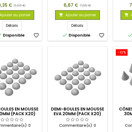
rix
Prix
Prix
Prix
P
9,35 €
6,67 €
7
11,00 €
7,85 €
de
de
Ajouter au panier
Ajouter au panier


base
base
Détails
Détails


Disponible
favorite_border
Disponible
favorite_border
-10%
BOULES EN MOUSSE
DEMI-BOULES EN MOUSSE
CÔNES
30MM (PACK X20)
EVA 20MM (PACK X20)
30M
mmentaire(s):
0
Commentaire(s):
0
Com