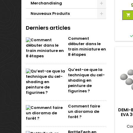
Merchandising
P
Nouveaux Produits

Derniers articles
Comment
débuter dans le
train miniature en
8 étapes
Qu’est-ce que la
technique du cel-
shading en
peinture de
figurines ?
Comment faire
DEMI-
un diorama de
EVA 
forêt ?
Co
BattleTech en