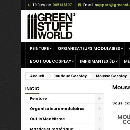
Téléphone:
965145107
Email:
support@greenstu
A
(
C
C
add_circle_outline
((
Vo
No
d'e
PEINTURE
ORGANISATEURS MODULAIRES
BOUTIQUE COSPLAY
IMPRIMANTES 3D
ME
Accueil
Boutique Cosplay
Mousse Cosplay
Mouss
INICIO
Peinture
Sous-ca
Organisateurs modulaires
MOU
Outils Modélisme
CO
Mastics et matériaux