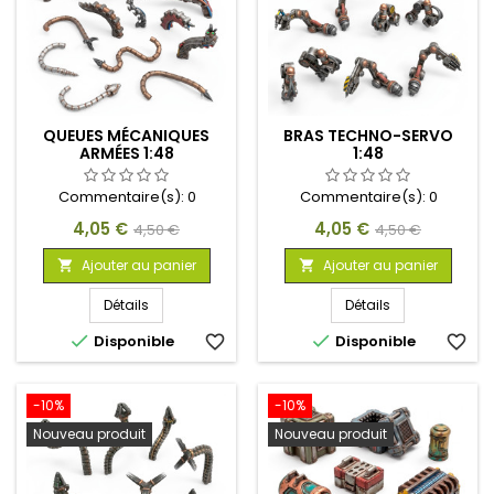
QUEUES MÉCANIQUES
BRAS TECHNO-SERVO
ARMÉES 1:48
1:48
Commentaire(s):
0
Commentaire(s):
0
Prix
Prix
Prix
Prix
4,05 €
4,05 €
4,50 €
4,50 €
de
de
Ajouter au panier
Ajouter au panier


base
base
Détails
Détails


Disponible
favorite_border
Disponible
favorite_border
-10%
-10%
Nouveau produit
Nouveau produit