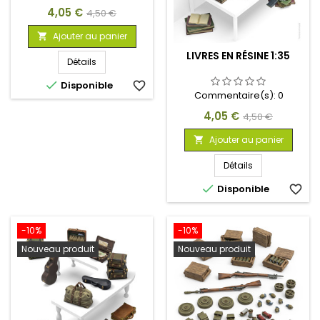
Prix
Prix
4,05 €
4,50 €
de
Ajouter au panier

base
LIVRES EN RÉSINE 1:35
Détails

Disponible
favorite_border
Commentaire(s):
0
Prix
Prix
4,05 €
4,50 €
de
Ajouter au panier

base
Détails

Disponible
favorite_border
-10%
-10%
Nouveau produit
Nouveau produit