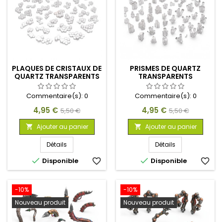
PLAQUES DE CRISTAUX DE
PRISMES DE QUARTZ
QUARTZ TRANSPARENTS
TRANSPARENTS
Commentaire(s):
0
Commentaire(s):
0
Prix
Prix
Prix
Prix
4,95 €
4,95 €
5,50 €
5,50 €
de
de
Ajouter au panier
Ajouter au panier


base
base
Détails
Détails


Disponible
favorite_border
Disponible
favorite_border
-10%
-10%
Nouveau produit
Nouveau produit