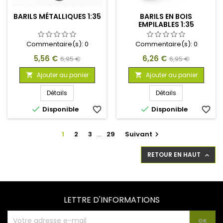
BARILS MÉTALLIQUES 1:35
BARILS EN BOIS
EMPILABLES 1:35
Commentaire(s):
0
Commentaire(s):
0
Prix
Prix
Prix
Prix
5,56 €
6,26 €
6,95 €
6,95 €
de
de
Ajouter au panier
Ajouter au panier


base
base
Détails
Détails


Disponible
favorite_border
Disponible
favorite_border
1
2
3
…
29
Suivant

RETOUR EN HAUT

LETTRE D'INFORMATIONS