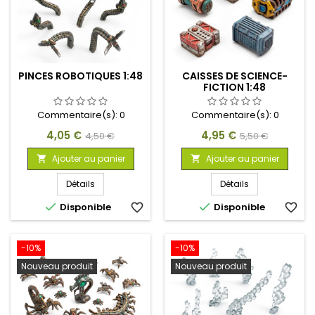
PINCES ROBOTIQUES 1:48
CAISSES DE SCIENCE-
FICTION 1:48
Commentaire(s):
0
Commentaire(s):
0
Prix
Prix
Prix
Prix
4,05 €
4,95 €
4,50 €
5,50 €
de
de
Ajouter au panier
Ajouter au panier


base
base
Détails
Détails


Disponible
favorite_border
Disponible
favorite_border
-10%
-10%
Nouveau produit
Nouveau produit