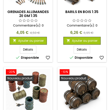
GRENADES ALLEMANDES
BARILS EN BOIS 1:35
2E GM 1:35
Commentaire(s):
0
Commentaire(s):
0
Prix
Prix
Prix
Prix
4,05 €
6,26 €
4,50 €
6,95 €
de
de
Ajouter au panier
Ajouter au panier


base
base
Détails
Détails


Disponible
favorite_border
Disponible
favorite_border
-20%
-10%
Nouveau produit
Nouveau produit