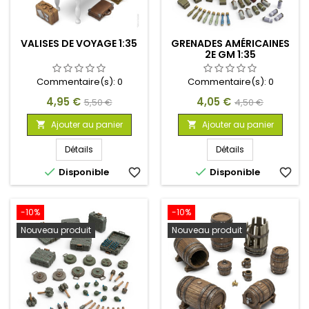
VALISES DE VOYAGE 1:35
GRENADES AMÉRICAINES
2E GM 1:35
Commentaire(s):
0
Commentaire(s):
0
Prix
Prix
Prix
Prix
4,95 €
4,05 €
5,50 €
4,50 €
de
de
Ajouter au panier
Ajouter au panier


base
base
Détails
Détails


Disponible
favorite_border
Disponible
favorite_border
-10%
-10%
Nouveau produit
Nouveau produit