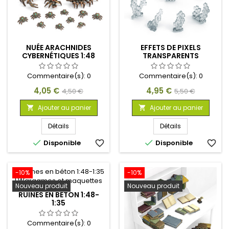
NUÉE ARACHNIDES
EFFETS DE PIXELS
CYBERNÉTIQUES 1:48
TRANSPARENTS
Commentaire(s):
0
Commentaire(s):
0
Prix
Prix
Prix
Prix
4,05 €
4,95 €
4,50 €
5,50 €
de
de
Ajouter au panier
Ajouter au panier


base
base
Détails
Détails


Disponible
favorite_border
Disponible
favorite_border
-10%
-10%
Nouveau produit
Nouveau produit
RUINES EN BÉTON 1:48-
1:35
Commentaire(s):
0