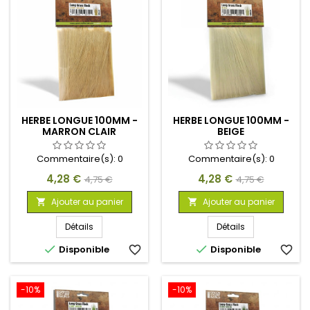
HERBE LONGUE 100MM -
HERBE LONGUE 100MM -
MARRON CLAIR
BEIGE
Commentaire(s):
0
Commentaire(s):
0
Prix
Prix
Prix
Prix
4,28 €
4,28 €
4,75 €
4,75 €
de
de
Ajouter au panier
Ajouter au panier


base
base
Détails
Détails


Disponible
favorite_border
Disponible
favorite_border
-10%
-10%