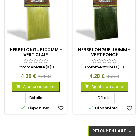
HERBE LONGUE 100MM -
HERBE LONGUE 100MM -
VERT CLAIR
VERT FONCÉ
Commentaire(s):
0
Commentaire(s):
0
Prix
Prix
Prix
Prix
4,28 €
4,28 €
4,75 €
4,75 €
de
de
Ajouter au panier
Ajouter au panier


base
base
Détails
Détails


Disponible
favorite_border
Disponible
favorite_border
RETOUR EN HAUT
