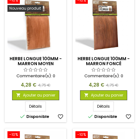
-10%
-10%
Nouveau produit
HERBE LONGUE 100MM -
HERBE LONGUE 100MM -
MARRON MOYEN
MARRON FONCÉ
Commentaire(s):
0
Commentaire(s):
0
Prix
Prix
Prix
Prix
4,28 €
4,28 €
4,75 €
4,75 €
de
de
Ajouter au panier
Ajouter au panier


base
base
Détails
Détails


Disponible
favorite_border
Disponible
favorite_border
-10%
-10%