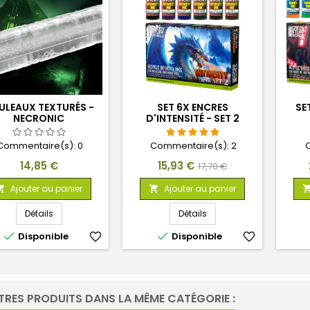
ULEAUX TEXTURÉS -
SET 6X ENCRES
SE
NECRONIC
D'INTENSITÉ - SET 2
Commentaire(s):
0
Commentaire(s):
2
Prix
Prix
Prix
14,85 €
15,93 €
17,70 €
de
Ajouter au panier
Ajouter au panier


base
Détails
Détails


Disponible
favorite_border
Disponible
favorite_border
TRES PRODUITS DANS LA MÊME CATÉGORIE :