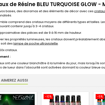
taux de Résine BLEU TURQUOISE GLOW -
vos bases, des dioramas et des éléments de décor avec ces
cristau
nalisés.
ble comprend des cristaux moyens de différents types et tailles.
Le
uvant contenir jusqu'à 3-4 cristaux.
 approximative des pièces est de 9 à 16 mm de hauteur.
ver les propriétés lumineuses, les cristaux doivent préalablement absor
, soit des
lampe de poche ultraviolette
.
50x cristaux.
ement :
aux ont une couleur blanchâtre à la lumière du jour, mais lorsqu'ils s
s de lueur dans l'obscurité sont activées donnant la couleur bleue 
 AIMEREZ AUSSI
-10%
-5%