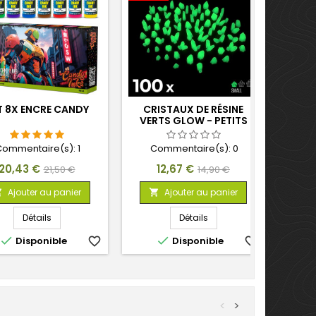
T 8X ENCRE CANDY
CRISTAUX DE RÉSINE
VERTS GLOW - PETITS
Commentaire(s):
1
Commentaire(s):
0
Prix
Prix
Prix
Prix
20,43 €
12,67 €
21,50 €
14,90 €
de
de
Ajouter au panier
Ajouter au panier


base
base
Détails
Détails


Disponible
favorite_border
Disponible
favorite_border
<
>