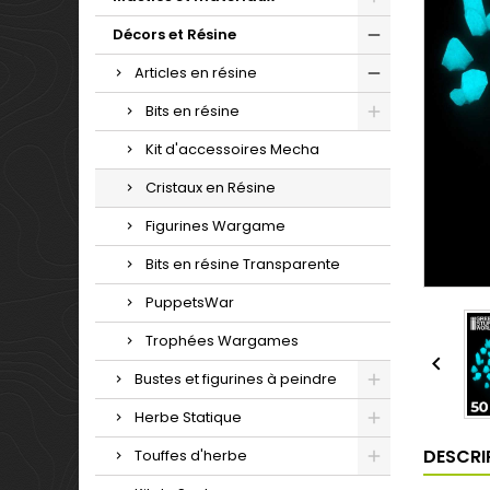
Décors et Résine
Articles en résine
Bits en résine
Kit d'accessoires Mecha
Cristaux en Résine
Figurines Wargame
Bits en résine Transparente
PuppetsWar
Trophées Wargames

Bustes et figurines à peindre
Herbe Statique
DESCRI
Touffes d'herbe