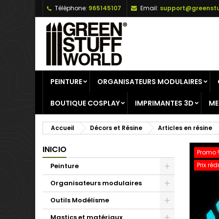
Téléphone:
965145107
Email:
support@greenstu
A
C
C
add_circle_outline
Vo
No
d'e
PEINTURE
ORGANISATEURS MODULAIRES
BOUTIQUE COSPLAY
IMPRIMANTES 3D
ME
Accueil
Décors et Résine
Articles en résine
INICIO
Promo !
Prix réd
Peinture
Organisateurs modulaires
Outils Modélisme
Mastics et matériaux