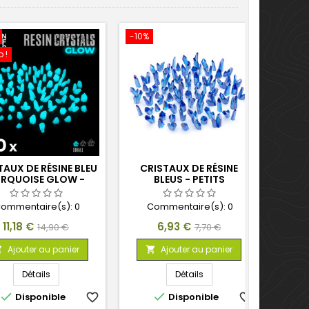
-10%
-10%
 !
Promo
TAUX DE RÉSINE BLEU
CRISTAUX DE RÉSINE
CR
RQUOISE GLOW -
BLEUS - PETITS
RO
PETITS
ommentaire(s):
0
Commentaire(s):
0
C
Prix
Prix
Prix
Prix
11,18 €
6,93 €
14,90 €
7,70 €
de
de
Ajouter au panier
Ajouter au panier



base
base
Détails
Détails


Disponible
favorite_border
Disponible
favorite_border