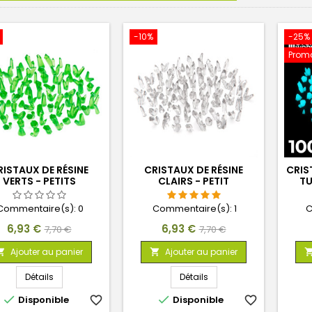
-10%
-25%
Promo
RISTAUX DE RÉSINE
CRISTAUX DE RÉSINE
CRIS
VERTS - PETITS
CLAIRS - PETIT
TU
Commentaire(s):
0
Commentaire(s):
1
C
Prix
Prix
Prix
Prix
6,93 €
6,93 €
7,70 €
7,70 €
de
de
Ajouter au panier
Ajouter au panier


base
base
Détails
Détails


Disponible
favorite_border
Disponible
favorite_border