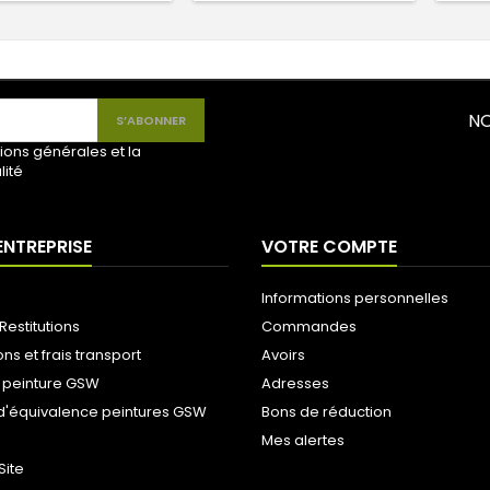
NO
ions générales et la
lité
ENTREPRISE
VOTRE COMPTE
Informations personnelles
Restitutions
Commandes
ons et frais transport
Avoirs
 peinture GSW
Adresses
d'équivalence peintures GSW
Bons de réduction
Mes alertes
Site