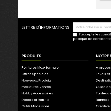
LETTRE D'INFORMATIONS
J'accepte les condit
politique de confidentia
PRODUITS
NOTRE 
Peintures Maxx formule
A propos
Offres Spéciales
Envois et 
Nouveaux Produits
Destinati
meilleures Ventes
Guide de
Hobby Accessoires
Tableau 
Décors et Résine
Banners
Outils Modélisme
Creative 