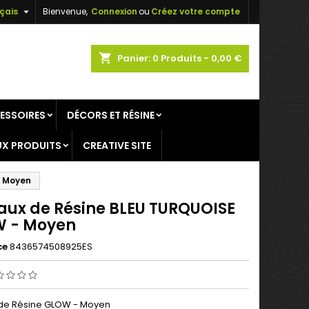

çais
Bienvenue,
Connexion
ou
Créez votre compte
×
×
×
shopping_cart
Panier:
0
Produits - 0,00 €
ESSOIRES
DÉCORS ET RÉSINE
n
X PRODUITS
CREATIVE SITE
s
- Moyen
taux de Résine BLEU TURQUOISE
 - Moyen
ce
8436574508925ES
 de Résine GLOW - Moyen