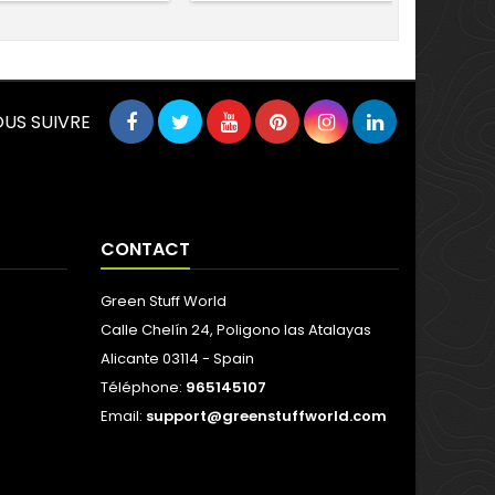
US SUIVRE
CONTACT
Green Stuff World
Calle Chelín 24, Poligono las Atalayas
Alicante 03114 - Spain
Téléphone:
965145107
Email:
support@greenstuffworld.com