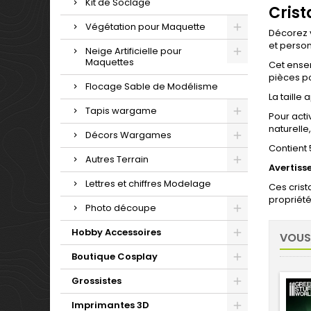
Kit de Soclage
Cris
Végétation pour Maquette
Décorez 
et person
Neige Artificielle pour
Maquettes
Cet ensem
pièces po
Flocage Sable de Modélisme
La taille
Tapis wargame
Pour acti
naturelle
Décors Wargames
Contient 
Autres Terrain
Avertiss
Lettres et chiffres Modelage
Ces crist
propriété
Photo découpe
Hobby Accessoires
VOUS
Boutique Cosplay
Grossistes
Imprimantes 3D