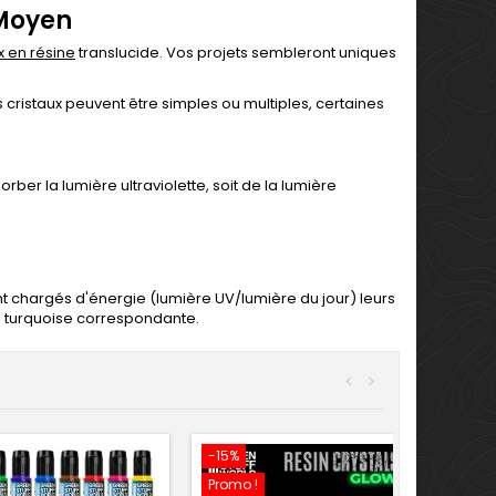
 Moyen
x en résine
translucide. Vos projets sembleront uniques
s cristaux peuvent être simples ou multiples, certaines
ber la lumière ultraviolette, soit de la lumière
ont chargés d'énergie (lumière UV/lumière du jour) leurs
ou turquoise correspondante.
<
>
-15%
Promo !