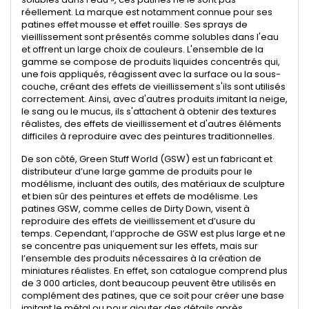
réellement. La marque est notamment connue pour ses
patines effet mousse et effet rouille. Ses sprays de
vieillissement sont présentés comme solubles dans l'eau
et offrent un large choix de couleurs. L'ensemble de la
gamme se compose de produits liquides concentrés qui,
une fois appliqués, réagissent avec la surface ou la sous-
couche, créant des effets de vieillissement s'ils sont utilisés
correctement. Ainsi, avec d'autres produits imitant la neige,
le sang ou le mucus, ils s'attachent à obtenir des textures
réalistes, des effets de vieillissement et d'autres éléments
difficiles à reproduire avec des peintures traditionnelles.
De son côté, Green Stuff World (GSW) est un fabricant et
distributeur d’une large gamme de produits pour le
modélisme, incluant des
outils
, des matériaux de sculpture
et bien sûr des
peintures
et
effets de modélisme
. Les
patines GSW, comme celles de Dirty Down, visent à
reproduire des effets de vieillissement et d’usure du
temps. Cependant, l’approche de GSW est plus large et ne
se concentre pas uniquement sur les effets, mais sur
l’ensemble des produits nécessaires à la création de
miniatures réalistes. En effet, son catalogue comprend plus
de 3 000 articles, dont beaucoup peuvent être utilisés en
complément des patines, que ce soit pour créer une base
imitant le métal ou pour ajouter des détails après