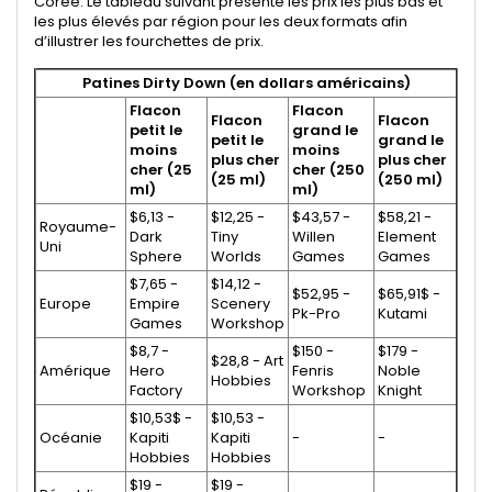
Corée. Le tableau suivant présente les prix les plus bas et
les plus élevés par région pour les deux formats afin
d’illustrer les fourchettes de prix.
Patines Dirty Down (en dollars américains)
Flacon
Flacon
Flacon
Flacon
petit le
grand le
petit le
grand le
moins
moins
plus cher
plus cher
cher (25
cher (250
(25 ml)
(250 ml)
ml)
ml)
$6,13 -
$12,25 -
$43,57 -
$58,21 -
Royaume-
Dark
Tiny
Willen
Element
Uni
Sphere
Worlds
Games
Games
$7,65 -
$14,12 -
$52,95 -
$65,91$ -
Europe
Empire
Scenery
Pk-Pro
Kutami
Games
Workshop
$8,7 -
$150 -
$179 -
$28,8 - Art
Amérique
Hero
Fenris
Noble
Hobbies
Factory
Workshop
Knight
$10,53$ -
$10,53 -
Océanie
Kapiti
Kapiti
-
-
Hobbies
Hobbies
$19 -
$19 -