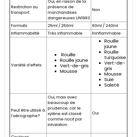
Oui, en raison de la
Restriction au
présence de
Non
transport
marchandises
dangereuses UN1993
Formats
25ml / 250ml
60ml / 240ml
Inflammabilité
Très inflammable
Ininflammable
Rouille
jaune
Rouille
Rouille
turquoise
Rouille jaune
Vert-de-
Variété d’effets
Vert-de-gris
gris
Mousse
Mousse
Suie
Saleté
Oui, mais avec
beaucoup de
prudence, car le
Peut être utilisé à
Oui
xylène est classé
l’aérographe?
comme nocif par
inhalation
Couleurs