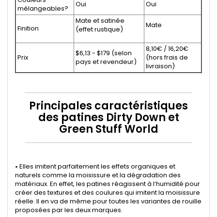
Oui
Oui
mélangeables?
Mate et satinée
Mate
Finition
(effet rustique)
8,10€ / 16,20€
$6,13 - $179 (selon
Prix
(hors frais de
pays et revendeur)
livraison)
Principales caractéristiques
des patines Dirty Down et
Green Stuff World
•
Elles imitent parfaitement les effets organiques et
naturels comme la moisissure et la dégradation des
matériaux. En effet, les patines réagissent à l’humidité pour
créer des textures et des coulures qui imitent la moisissure
réelle. Il en va de même pour toutes les variantes de rouille
proposées par les deux marques.