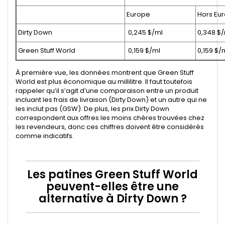
Europe
Hors Eu
Dirty Down
0,245 $/ml
0,348 $
Green Stuff World
0,159 $/ml
0,159 $/
À première vue, les données montrent que Green Stuff
World est plus économique au millilitre. Il faut toutefois
rappeler qu’il s’agit d’une comparaison entre un produit
incluant les frais de livraison (Dirty Down) et un autre qui ne
les inclut pas (GSW). De plus, les prix Dirty Down
correspondent aux offres les moins chères trouvées chez
les revendeurs, donc ces chiffres doivent être considérés
comme indicatifs.
Les patines Green Stuff World
peuvent-elles être une
alternative à Dirty Down ?