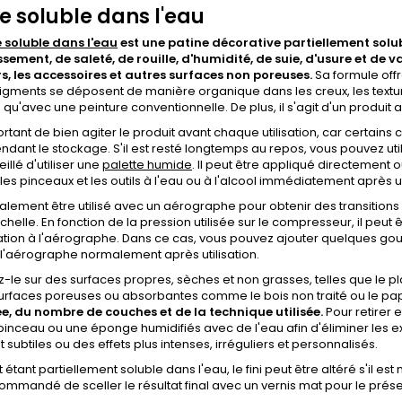
e soluble dans l'eau
 soluble dans l'eau
est une patine décorative partiellement solub
issement, de saleté, de rouille, d'humidité, de suie, d'usure et de v
rs, les accessoires et autres surfaces non poreuses.
Sa formule offr
igments se déposent de manière organique dans les creux, les textures
 qu'avec une peinture conventionnelle. De plus, il s'agit d'un produit
portant de bien agiter le produit avant chaque utilisation, car certa
ndant le stockage. S'il est resté longtemps au repos, vous pouvez util
illé d'utiliser une
palette humide
. Il peut être appliqué directement 
les pinceaux et les outils à l'eau ou à l'alcool immédiatement après ut
galement être utilisé avec un aérographe pour obtenir des transitions 
helle. En fonction de la pression utilisée sur le compresseur, il peut
sation à l'aérographe. Dans ce cas, vous pouvez ajouter quelques goutt
l'aérographe normalement après utilisation.
-le sur des surfaces propres, sèches et non grasses, telles que le pl
surfaces poreuses ou absorbantes comme le bois non traité ou le pap
e, du nombre de couches et de la technique utilisée.
Pour retirer e
 pinceau ou une éponge humidifiés avec de l'eau afin d'éliminer les excè
 subtiles ou des effets plus intenses, irréguliers et personnalisés.
t étant partiellement soluble dans l'eau, le fini peut être altéré s'il e
mmandé de sceller le résultat final avec un vernis mat pour le prése