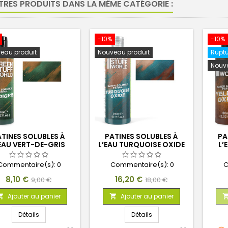
TRES PRODUITS DANS LA MÊME CATÉGORIE :
-10%
-10%
eau produit
Nouveau produit
Ruptu
Nouve
TINES SOLUBLES À
PATINES SOLUBLES À
PA
EAU VERT-DE-GRIS
L’EAU TURQUOISE OXIDE
L’
60ML
240ML
Commentaire(s):
0
Commentaire(s):
0
C
Prix
Prix
Prix
Prix
8,10 €
16,20 €
9,00 €
18,00 €
de
de
Ajouter au panier
Ajouter au panier


base
base
Détails
Détails