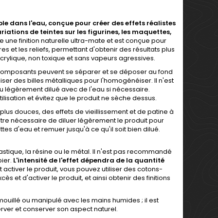
le dans l'eau, conçue pour créer des effets réalistes
ariations de teintes sur les figurines, les maquettes,
e une finition naturelle ultra-mate et est conçue pour
 et les reliefs, permettant d'obtenir des résultats plus
 acrylique, non toxique et sans vapeurs agressives.
ins composants peuvent se séparer et se déposer au fond
iser des billes métalliques pour l'homogénéiser. Il n'est
ou légèrement dilué avec de l'eau si nécessaire.
ilisation et évitez que le produit ne sèche dessus.
plus douces, des effets de vieillissement et de patine à
 être nécessaire de diluer légèrement le produit pour
es d'eau et remuer jusqu'à ce qu'il soit bien dilué.
astique, la résine ou le métal. Il n'est pas recommandé
ier.
L'intensité de l'effet dépendra de la quantité
t activer le produit, vous pouvez utiliser des cotons-
s et d'activer le produit, et ainsi obtenir des finitions
st mouillé ou manipulé avec les mains humides ; il est
rver et conserver son aspect naturel.