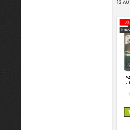
12 AU
-10%
Nouv
PA
L’