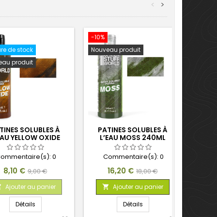
<
>
-10%
-10%
re de stock
Nouveau produit
Nouve
au produit
TINES SOLUBLES À
PATINES SOLUBLES À
PAT
EAU YELLOW OXIDE
L’EAU MOSS 240ML
L’EA
60ML
ommentaire(s):
0
Commentaire(s):
0
C
Prix
Prix
Prix
Prix
8,10 €
16,20 €
9,00 €
18,00 €
de
de
Ajouter au panier
Ajouter au panier



base
base
Détails
Détails