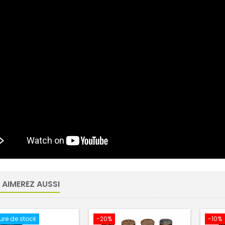
 AIMEREZ AUSSI
ure de stock
-20%
-10%