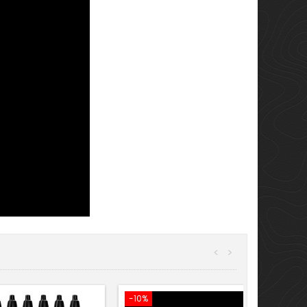
<
>
-10%