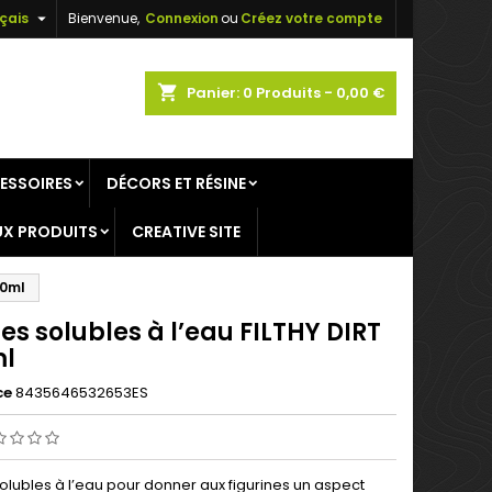

çais
Bienvenue,
Connexion
ou
Créez votre compte
×
×
×
shopping_cart
Panier:
0
Produits - 0,00 €
ESSOIRES
DÉCORS ET RÉSINE
n
X PRODUITS
CREATIVE SITE
s
40ml
es solubles à l’eau FILTHY DIRT
l
ce
8435646532653ES
olubles à l’eau pour donner aux figurines un aspect