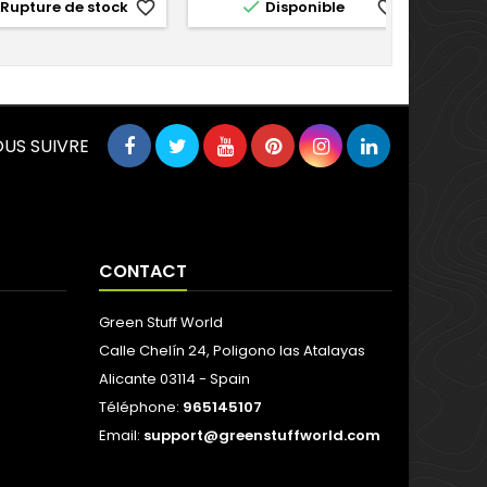

Rupture de stock
favorite_border
Disponible
favorite_border
US SUIVRE
CONTACT
Green Stuff World
Calle Chelín 24, Poligono las Atalayas
Alicante 03114 - Spain
Téléphone:
965145107
Email:
support@greenstuffworld.com