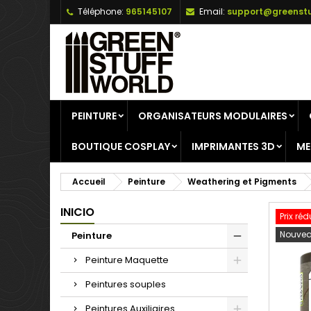
Téléphone:
965145107
Email:
support@greenstu
A
C
C
add_circle_outline
Vo
No
d'e
PEINTURE
ORGANISATEURS MODULAIRES
BOUTIQUE COSPLAY
IMPRIMANTES 3D
ME
Accueil
Peinture
Weathering et Pigments
INICIO
Prix réd
Nouvea
Peinture
Peinture Maquette
Peintures souples
Peintures Auxiliaires