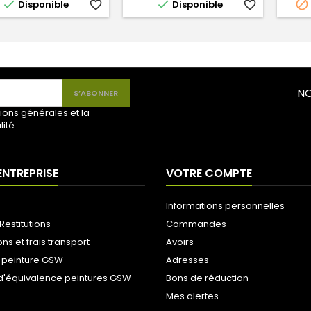



Disponible
favorite_border
Disponible
favorite_border
NO
ions générales et la
lité
ENTREPRISE
VOTRE COMPTE
Informations personnelles
Restitutions
Commandes
ons et frais transport
Avoirs
 peinture GSW
Adresses
d'équivalence peintures GSW
Bons de réduction
Mes alertes