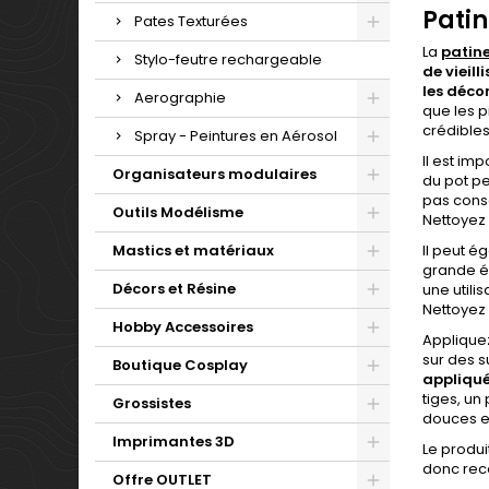
Patin
Pates Texturées
La
patine
Stylo-feutre rechargeable
de vieill
les déco
Aerographie
que les p
crédibles
Spray - Peintures en Aérosol
Il est im
Organisateurs modulaires
du pot pe
pas conse
Outils Modélisme
Nettoyez 
Mastics et matériaux
Il peut é
grande éc
Décors et Résine
une utili
Nettoyez 
Hobby Accessoires
Appliquez
sur des 
Boutique Cosplay
appliqué
tiges, un
Grossistes
douces et
Imprimantes 3D
Le produi
donc reco
Offre OUTLET