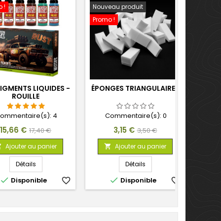
 !
Nouveau produit
Promo !
PIGMENTS LIQUIDES -
ÉPONGES TRIANGULAIRES
ROUILLE
ommentaire(s):
4
Commentaire(s):
0
Prix
Prix
Prix
Prix
15,66 €
3,15 €
17,40 €
3,50 €
de
de
Ajouter au panier
Ajouter au panier


base
base
Détails
Détails


Disponible
favorite_border
Disponible
favorite_border