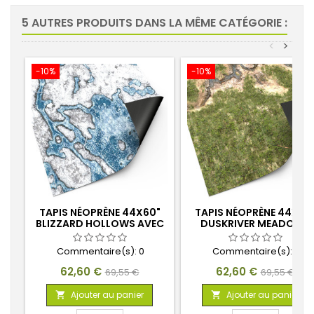
5 AUTRES PRODUITS DANS LA MÊME CATÉGORIE :
<
>
-10%
-10%
TAPIS NÉOPRÈNE 44X60"
TAPIS NÉOPRÈNE 44X60
BLIZZARD HOLLOWS AVEC
DUSKRIVER MEADOWS
ZONES DE DÉPLOIEMENT
AVEC ZONES DE
DÉPLOIEMENT
Commentaire(s):
0
Commentaire(s):
0
Prix
Prix
Prix
Prix
62,60 €
62,60 €
69,55 €
69,55 €
de
de
Ajouter au panier
Ajouter au panier


base
base