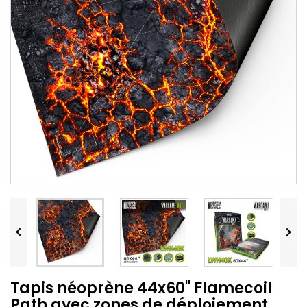


Tapis néoprène 44x60" Flamecoil
Path avec zones de déploiement