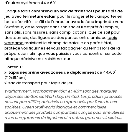
d'autres systèmes 44 × 60".
Chaque tapis
comprend un
sac de transport
pour tapis de
jeu avec fermeture éclair
pour le ranger et le transporter en
toute sécurité. Il suffit de l'enrouler avec la face imprimée vers
l'extérieur, de le ranger dans son sac et il est prêt à l'emploi,
sans plis, sans fissures, sans complications. Que ce soit pour
des tournois, des ligues ou des parties entre amis, ce
tapis
wargame
maintient le champ de bataille en parfait état,
protège vos figurines et vous fait gagner du temps lors de la
préparation, afin que vous puissiez vous concentrer sur cette
attaque décisive du troisième tour.
Contenu :
x1
tapis néoprène
avec zones de déploiement
de 44x60"
(112x152cm)
x1 sac de transport pour tapis de jeu
Warhammer®, Warhammer 40k® et
40k®
sont des marques
déposées de Games Workshop Limited. Les produits proposés
ne sont pas affiliés, autorisés ou approuvés par l'une de ces
sociétés. Green Stuff World fabrique et commercialise
uniquement des produits compatibles conçus pour être utilisés
avec ces gammes de figurines et d'autres gammes similaires.