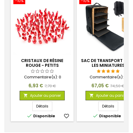
-10%
-10%
CRISTAUX DE RÉSINE
SAC DE TRANSPORT POU
ROUGE - PETITS
LES MINIATURES
Commentaire(s):
0
Commentaire(s):
4
Prix
Prix
Prix
Prix
6,93 €
67,05 €
7,70 €
74,50 €
de
de
Ajouter au panier
Ajouter au panier


base
base
Détails
Détails


Disponible
favorite_border
Disponible
favorite_