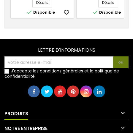
Détails
Détails


Disponible
favorite_border
Disponible
favorite_
LETTRE D'INFORMATIONS
J'accepte les conditions générales et la politique de
confidentialité

PRODUITS

NOTRE ENTREPRISE