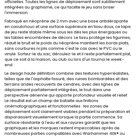
officielles. Toutes les lignes de déploiement sont subtilement
intégrées au graphisme, ce qui facilite le jeu sans briser
l'immersion.
Fabriqué en néoprène de 2 mm avec une base antidérapante
en caoutchouc et une surface supérieure en tissu doux, ce tapis
de jeu reste stable même sous les dés les plus énergiques ou
les tables encombrées de décors. Le tissu protège les figurines,
réduit le bruit et le poids du néoprène maintient les bords plats,
sans courbures ni plis comme c'est le cas avec le PVC ou le
vinyle. Sortez-le du sac, déroulez-le et il reste parfaitement plat,
que ce soit à la maison, au club ou lors d'un tournoi le week-
end.
Le design haute définition combine des textures hyperréalistes,
telles que de l'asphalte fissuré, des ruines bombardées et des
terrains arides recouverts de cendres, avec des lignes de
déploiement parfaitement intégrées, le tout dans une
perspective aérienne qui apporte profondeur visuelle et relief.
Le résultat est un champ de bataille aux finitions
cinématographiques et fonctionnelles : les zones de
déploiement sont clairement visibles pendant la préparation et
disparaissent visuellement lorsque la partie commence. Sa
surface résistante à l'eau et aux rayures garantit que les
graphiques et les marques restent impeccables après de
nombreuses parties compatibles avec Warhammer 40k® ou