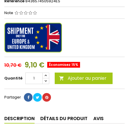
Référence
8436574505924ES
Note
9,10 €
10,70 €
Économisez 15%
Ajouter au panier
Quantité

Partager
DESCRIPTION
DÉTAILS DU PRODUIT
AVIS