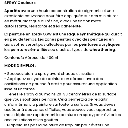
SPRAY Couleurs
Apprêts
avec une haute concentration de pigments et une
excellente couvrance pour être appliquée sur des miniatures
en métal, plastique ou résine, avec une finition mate
autolissante, résistante et très adhérente.
La peinture en spray GSW est une
laque synthétique
qui durcit
en peu de temps. Les zones peintes avec des peintures en
aérosol ne seront pas affectées par les
peintures acryliques
,
les
peintures émaillées
ou d'autres types de
wheathering
.
Contenu 1x Aérosol de 400ml
MODE D'EMPLOI :
- Secouez bien le spray avant chaque utilisation.
- Appliquez ce type de peinture en aérosol avec des
oscillations de gauche à droite pour assurer une application
lisse et uniforme.
- Tenez le spray à au moins 20-30 centimètres de la surface
que vous souhaitez peindre. Cela permettra de répartir
uniformément la peinture sur toute la surface. Si vous devez
accéder à des zones difficiles, vous pouvez vous approcher,
mais déplacez rapidement la peinture en spray pour éviter les
accumulations et les gouttes.
- N'appliquez pas la peinture de trop loin pour éviter une