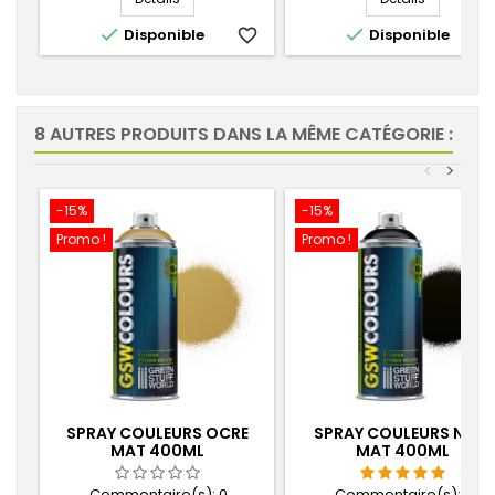


Disponible
favorite_border
Disponible
favorite_
8 AUTRES PRODUITS DANS LA MÊME CATÉGORIE :
<
>
-15%
-15%
Promo !
Promo !
SPRAY COULEURS OCRE
SPRAY COULEURS NOIR
MAT 400ML
MAT 400ML
Commentaire(s):
0
Commentaire(s):
2