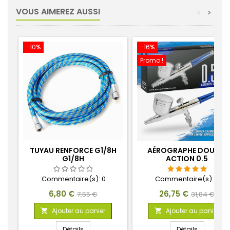
VOUS AIMEREZ AUSSI
<
>
-10%
-16%
Promo !
TUYAU RENFORCE G1/8H
AÉROGRAPHE DOUBLE
G1/8H
ACTION 0.5
Commentaire(s):
0
Commentaire(s):
4
Prix
Prix
Prix
Prix
6,80 €
26,75 €
7,55 €
31,84 €
de
de
Ajouter au panier
Ajouter au panier


base
base
Détails
Détails