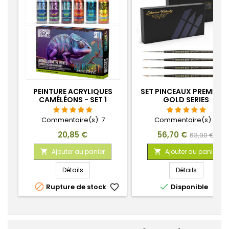
PEINTURE ACRYLIQUES
SET PINCEAUX PREMIUM 
CAMÉLÉONS - SET 1
GOLD SERIES
Commentaire(s):
7
Commentaire(s):
4
Prix
Prix
Prix
20,85 €
56,70 €
63,00 €
de
Ajouter au panier
Ajouter au panier


base
Détails
Détails


Rupture de stock
favorite_border
Disponible
favorite_