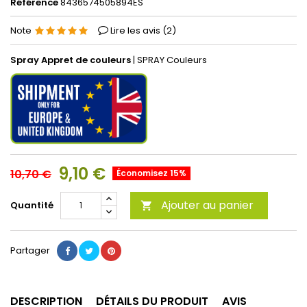
Référence
8436574505894ES
Note
Lire les avis (
2
)
Spray Appret de couleurs
| SPRAY Couleurs
9,10 €
10,70 €
Économisez 15%
Ajouter au panier
Quantité

Partager
DESCRIPTION
DÉTAILS DU PRODUIT
AVIS