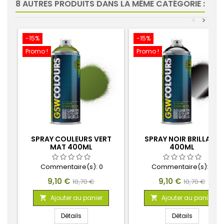
8 AUTRES PRODUITS DANS LA MÊME CATÉGORIE :
<
>
-15%
-15%
Promo !
Promo !
SPRAY COULEURS VERT
SPRAY NOIR BRILLANT
MAT 400ML
400ML
Commentaire(s):
0
Commentaire(s):
0
Prix
Prix
Prix
Prix
9,10 €
9,10 €
10,70 €
10,70 €
de
de
Ajouter au panier
Ajouter au panier


base
base
Détails
Détails