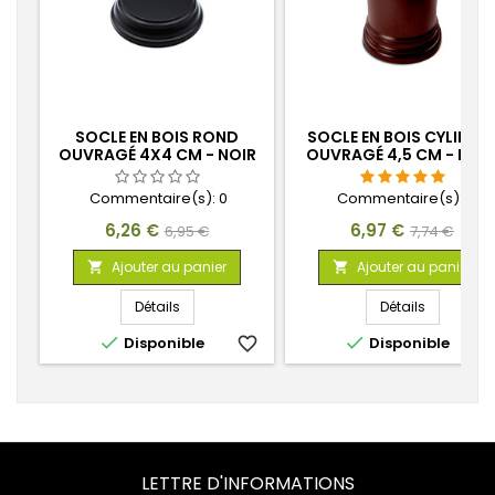
SOCLE EN BOIS ROND
SOCLE EN BOIS CYLINDR
OUVRAGÉ 4X4 CM - NOIR
OUVRAGÉ 4,5 CM - BRU
NOISETTE
Commentaire(s):
0
Commentaire(s):
1
Prix
Prix
Prix
Prix
6,26 €
6,97 €
6,95 €
7,74 €
de
de
Ajouter au panier
Ajouter au panier


base
base
Détails
Détails


Disponible
favorite_border
Disponible
favorite_
LETTRE D'INFORMATIONS