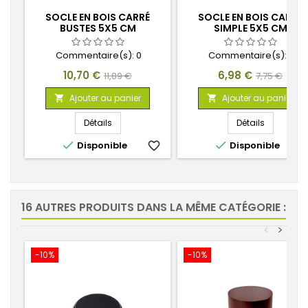
SOCLE EN BOIS CARRÉ
SOCLE EN BOIS CARRÉ
BUSTES 5X5 CM
SIMPLE 5X5 CM
Commentaire(s):
0
Commentaire(s):
0
Prix
Prix
Prix
Prix
10,70 €
6,98 €
11,89 €
7,75 €
de
de
Ajouter au panier
Ajouter au panier


base
base
Détails
Détails


Disponible
favorite_border
Disponible
favorite_
16 AUTRES PRODUITS DANS LA MÊME CATÉGORIE :
<
>
-10%
-10%