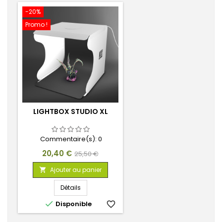
-20%
Promo !
LIGHTBOX STUDIO XL
Commentaire(s):
0
Prix
Prix
20,40 €
25,50 €
de
Ajouter au panier

base
Détails

Disponible
favorite_border