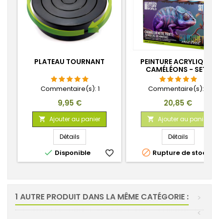
PLATEAU TOURNANT
PEINTURE ACRYLIQUES
CAMÉLÉONS - SET 1
Commentaire(s):
1
Commentaire(s):
7
Prix
Prix
9,95 €
20,85 €
Ajouter au panier
Ajouter au panier


Détails
Détails


Disponible
favorite_border
Rupture de stock
favorite_
1 AUTRE PRODUIT DANS LA MÊME CATÉGORIE :
>
<