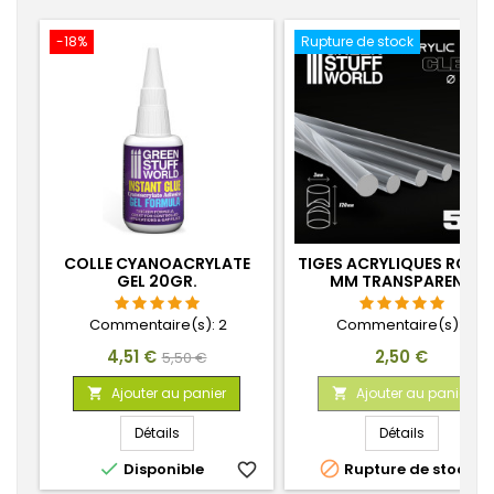
-18%
Rupture de stock
COLLE CYANOACRYLATE
TIGES ACRYLIQUES ROND
GEL 20GR.
MM TRANSPARENT
Commentaire(s):
2
Commentaire(s):
1
Prix
Prix
Prix
4,51 €
2,50 €
5,50 €
de
Ajouter au panier
Ajouter au panier


base
Détails
Détails


Disponible
favorite_border
Rupture de stock
favorite_