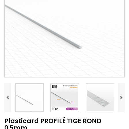


Plasticard PROFILÉ TIGE ROND
0'5mm