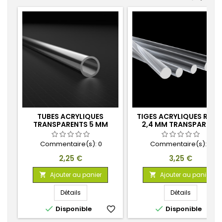
TUBES ACRYLIQUES
TIGES ACRYLIQUES RON
TRANSPARENTS 5 MM
2,4 MM TRANSPARENT
Commentaire(s):
0
Commentaire(s):
0
Prix
Prix
2,25 €
3,25 €
Ajouter au panier
Ajouter au panier


Détails
Détails


Disponible
favorite_border
Disponible
favorite_