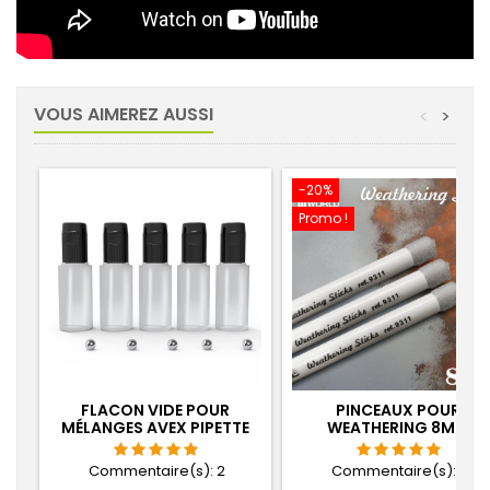
VOUS AIMEREZ AUSSI
<
>
-20%
Promo !
FLACON VIDE POUR
PINCEAUX POUR
MÉLANGES AVEX PIPETTE
WEATHERING 8MM
DOSEUSE ET BILLES
AGITATEURS
Commentaire(s):
2
Commentaire(s):
2