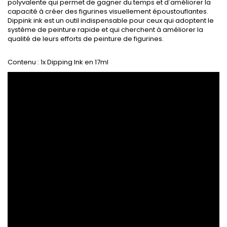
polyvalente qui permet de gagner du temps et d'améliorer la
capacité à créer des figurines visuellement époustouflantes.
Dippink ink est un outil indispensable pour ceux qui adoptent le
système de peinture rapide et qui cherchent à améliorer la
qualité de leurs efforts de peinture de figurines.
Contenu : 1x Dipping Ink en 17ml