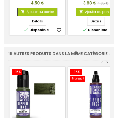
Prix
Prix
Prix
4,50 €
3,88 €
4,85 €
de
Ajouter au panier
Ajouter au panier


base
Détails
Détails


Disponible
favorite_border
Disponible
favorite_
16 AUTRES PRODUITS DANS LA MÊME CATÉGORIE :
<
>
-15%
-35%
Promo !