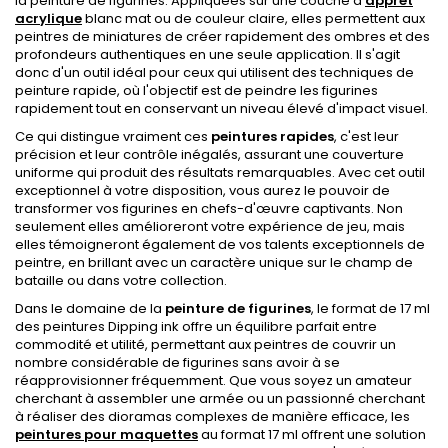
la peinture de figurines. Appliquées sur une couche d'
apprêt
acrylique
blanc mat ou de couleur claire, elles permettent aux
peintres de miniatures de créer rapidement des ombres et des
profondeurs authentiques en une seule application. Il s'agit
donc d'un outil idéal pour ceux qui utilisent des techniques de
peinture rapide, où l'objectif est de peindre les figurines
rapidement tout en conservant un niveau élevé d'impact visuel.
Ce qui distingue vraiment ces
peintures rapides
, c'est leur
précision et leur contrôle inégalés, assurant une couverture
uniforme qui produit des résultats remarquables. Avec cet outil
exceptionnel à votre disposition, vous aurez le pouvoir de
transformer vos figurines en chefs-d'œuvre captivants. Non
seulement elles amélioreront votre expérience de jeu, mais
elles témoigneront également de vos talents exceptionnels de
peintre, en brillant avec un caractère unique sur le champ de
bataille ou dans votre collection.
Dans le domaine de la
peinture de figurines
, le format de 17 ml
des peintures Dipping ink offre un équilibre parfait entre
commodité et utilité, permettant aux peintres de couvrir un
nombre considérable de figurines sans avoir à se
réapprovisionner fréquemment. Que vous soyez un amateur
cherchant à assembler une armée ou un passionné cherchant
à réaliser des dioramas complexes de manière efficace, les
peintures pour maquettes
au format 17 ml offrent une solution