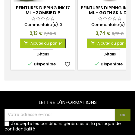
PEINTURES DIPPING INK 17
PEINTURES DIPPING INKS 
ML - ZOMBIE DIP
ML - GOTH SKIN DIP
Commentaire(s):
0
Commentaire(s):
0
Prix
Prix
Prix
Prix
2,13 €
3,74 €
2,50 €
5,75 €
de
de
Ajouter au panier
Ajouter au panier


base
base
Détails
Détails


Disponible
favorite_border
Disponible
favorite_
LETTRE D'INFORMATIONS
J'accepte les conditions générales et la politique de
confidentialité