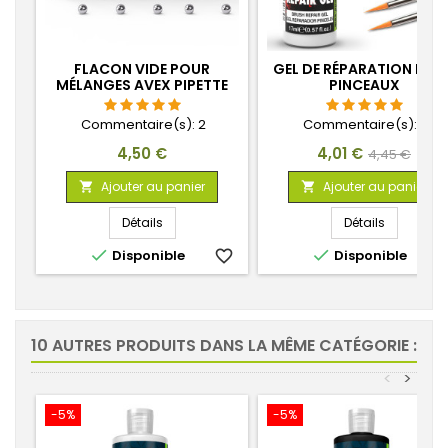
FLACON VIDE POUR
GEL DE RÉPARATION POU
MÉLANGES AVEX PIPETTE
PINCEAUX
DOSEUSE ET BILLES
AGITATEURS
Commentaire(s):
2
Commentaire(s):
8
Prix
Prix
Prix
4,50 €
4,01 €
4,45 €
de
Ajouter au panier
Ajouter au panier


base
Détails
Détails


Disponible
favorite_border
Disponible
favorite_
10 AUTRES PRODUITS DANS LA MÊME CATÉGORIE :
<
>
-5%
-5%