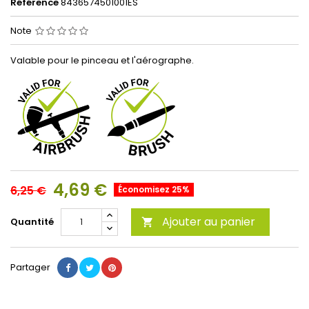
Référence
8436574501001ES
Note
Valable pour le pinceau et l'aérographe.
4,69 €
6,25 €
Économisez 25%
Ajouter au panier
Quantité

Partager