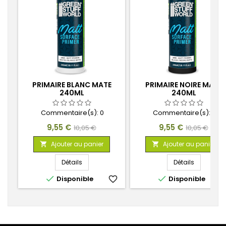
PRIMAIRE BLANC MATE
PRIMAIRE NOIRE MATE
240ML
240ML
Commentaire(s):
0
Commentaire(s):
0
Prix
Prix
Prix
Prix
9,55 €
9,55 €
10,05 €
10,05 €
de
de
Ajouter au panier
Ajouter au panier


base
base
Détails
Détails


Disponible
favorite_border
Disponible
favorite_