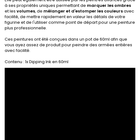
à ses propriétés uniques permettant de
marquer les ombres
et les
volumes
, de
mélanger et d'estomper les couleurs
avec
facilité, de mettre rapidement en valeur les détails de votre
figurine et de l'utiliser comme point de départ pour une peinture
plus professionnelle.
Ces peintures ont été conçues dans un pot de 60ml afin que
vous ayez assez de produit pour peindre des armées entières
avec facilité.
Contenu : 1x Dipping Ink en 60ml