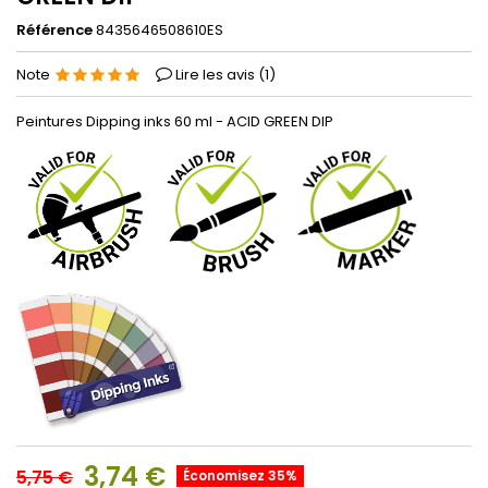
Référence
8435646508610ES
Note
Lire les avis (
1
)
Peintures Dipping inks 60 ml - ACID GREEN DIP
3,74 €
5,75 €
Économisez 35%