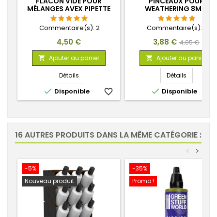
FLACON VIDE POUR
PINCEAUX POUR
MÉLANGES AVEX PIPETTE
WEATHERING 8MM
DOSEUSE ET BILLES
AGITATEURS
Commentaire(s):
2
Commentaire(s):
2
Prix
Prix
Prix
4,50 €
3,88 €
4,85 €
de
Ajouter au panier
Ajouter au panier


base
Détails
Détails


Disponible
favorite_border
Disponible
favorite_
16 AUTRES PRODUITS DANS LA MÊME CATÉGORIE :
<
>
-5%
-35%
Nouveau produit
Promo !