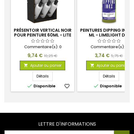
PRÉSENTOIR VERTICAL NOIR
PEINTURES DIPPING INKS 
POUR PEINTURE 60ML - LITE
ML - LIMELIGHT DIP
Commentaire(s):
0
Commentaire(s):
0
Prix
Prix
Prix
Prix
9,74 €
3,74 €
10,25 €
5,75 €
de
de
Ajouter au panier
Ajouter au panier


base
base
Détails
Détails


Disponible
favorite_border
Disponible
favorite_
LETTRE D'INFORMATIONS