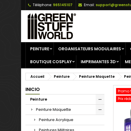
Téléphone:
965145107
Email:
support@greenstu
A
C
C
add_circle_outline
Vo
No
d'e
PEINTURE
ORGANISATEURS MODULAIRES
BOUTIQUE COSPLAY
IMPRIMANTES 3D
ME
Accueil
Peinture
Peinture Maquette
Pei
INICIO
Promo !
Prix réd
Peinture
Peinture Maquette
Peinture Acrylique
Peintures Militaires