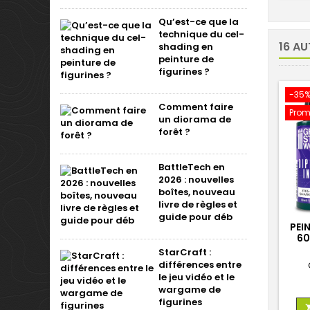
Qu’est-ce que la
technique du cel-
16 AU
shading en
peinture de
figurines ?
-35
Comment faire
Prom
un diorama de
forêt ?
BattleTech en
2026 : nouvelles
boîtes, nouveau
livre de règles et
guide pour déb
PEI
60
StarCraft :
différences entre
le jeu vidéo et le
wargame de
figurines