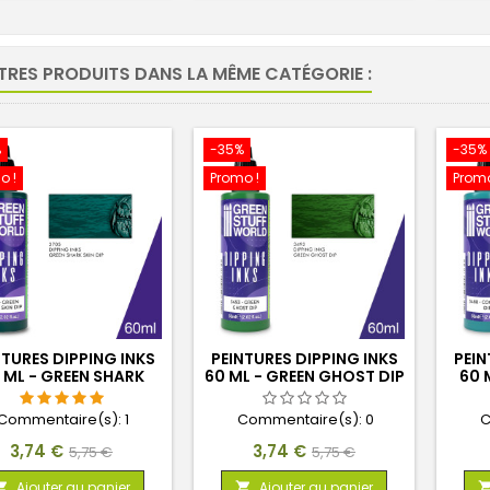
TRES PRODUITS DANS LA MÊME CATÉGORIE :
%
-35%
-35%
o !
Promo !
Promo
NTURES DIPPING INKS
PEINTURES DIPPING INKS
PEIN
 ML - GREEN SHARK
60 ML - GREEN GHOST DIP
60 
SKIN DIP
Commentaire(s):
1
Commentaire(s):
0
C
Prix
Prix
Prix
Prix
3,74 €
3,74 €
5,75 €
5,75 €
de
de
Ajouter au panier
Ajouter au panier

