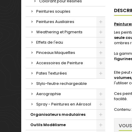
Colorant pour Résines
DESCRI
Peintures souples
Peintures Auxiliaires
Peinture
Weathering et Pigments
Les pein
seule co
Effets de l'eau
ombres ré
Pinceaux Maquettes
La gamme 
figurine
Accessoires de Peinture
Elle peut
Pates Texturées
volumes
l'utilise
Stylo-feutre rechargeable
Ces pein
Aerographie
facilité.
Spray - Peintures en Aérosol
Contenu :
Organisateurs modulaires
Outils Modélisme
VOUS