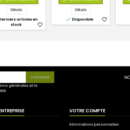
base
base
Détails
Détails

erniers articles en
Disponible
favorite_border
stock
favorite_border
NO
ions générales et la
lité
ENTREPRISE
VOTRE COMPTE
Informations personnelles