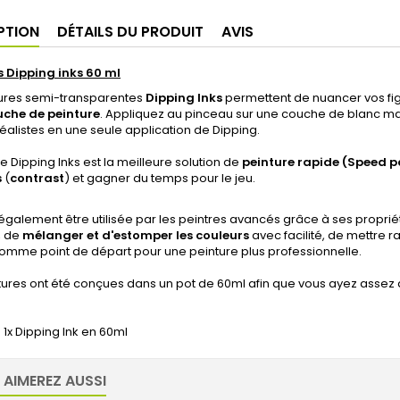
PTION
DÉTAILS DU PRODUIT
AVIS
s Dipping inks 60 ml
tures semi-transparentes
Dipping Inks
permettent de nuancer vos figu
uche de peinture
. Appliquez au pinceau sur une couche de blanc mat
alistes en une seule application de Dipping.
Dipping Inks est la meilleure solution de
peinture rapide (Speed p
s
(
contrast
) et gagner du temps pour le jeu.
 également être utilisée par les peintres avancés grâce à ses propr
, de
mélanger et d'estomper les couleurs
avec facilité, de mettre r
r comme point de départ pour une peinture plus professionnelle.
tures ont été conçues dans un pot de 60ml afin que vous ayez assez
 1x Dipping Ink en 60ml
 AIMEREZ AUSSI