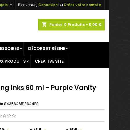

çais
Bienvenue,
Connexion
ou
Créez votre compte
×
×
×
shopping_cart
Panier:
0
Produits - 0,00 €
ESSOIRES
DÉCORS ET RÉSINE
n
X PRODUITS
CREATIVE SITE
s
ng inks 60 ml - Purple Vanity
ce
8435646510644ES