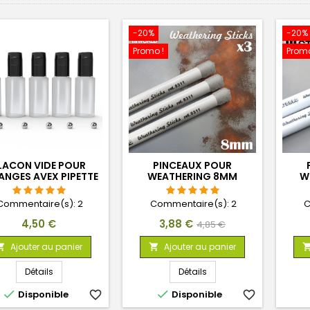
-20%
-20%
Promo !
Promo
LACON VIDE POUR
PINCEAUX POUR
ANGES AVEX PIPETTE
WEATHERING 8MM
W
OSEUSE ET BILLES
AGITATEURS
Commentaire(s):
2
Commentaire(s):
2
C
Prix
Prix
Prix
4,50 €
3,88 €
4,85 €
de
Ajouter au panier
Ajouter au panier


base
Détails
Détails


Disponible
favorite_border
Disponible
favorite_border