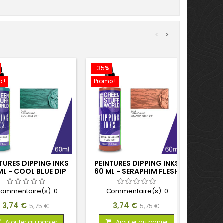
<
>
-35%
-15%
 !
Promo !
TURES DIPPING INKS
PEINTURES DIPPING INKS
PEINT
ML - COOL BLUE DIP
60 ML - SERAPHIM FLESH
ML
DIP
ommentaire(s):
0
Commentaire(s):
0
C
Prix
Prix
Prix
Prix
3,74 €
3,74 €
5,75 €
5,75 €
de
de
Ajouter au panier
Ajouter au panier


