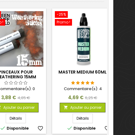
-25%
 !
Promo !
PINCEAUX POUR
MASTER MEDIUM 60ML
EATHERING 15MM
ommentaire(s):
0
Commentaire(s):
4
Prix
Prix
Prix
Prix
3,88 €
4,69 €
4,85 €
6,25 €
de
de
Ajouter au panier
Ajouter au panier


base
base
Détails
Détails


Disponible
favorite_border
Disponible
favorite_border