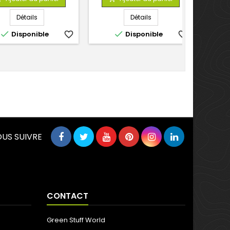
base
base
Détails
Détails


Disponible
favorite_border
Disponible
favorite_border
US SUIVRE
CONTACT
Green Stuff World