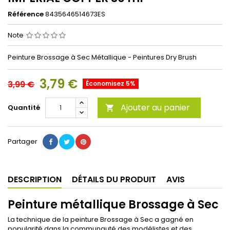
Référence
8435646514673ES
Note
Peinture Brossage à Sec Métallique - Peintures Dry Brush
3,79 €
3,99 €
Économisez 5%
Ajouter au panier
Quantité

Partager
DESCRIPTION
DÉTAILS DU PRODUIT
AVIS
Peinture métallique Brossage à Sec
La technique de la peinture Brossage à Sec a gagné en
popularité dans la communauté des modélistes et des