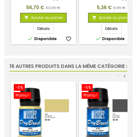
Prix
Prix
Prix
Prix
56,70 €
5,36 €
63,00 €
5,95 €
de
de
Ajouter au panier
Ajouter au panier


base
base
Détails
Détails


Disponible
favorite_border
Disponible
favorite_
16 AUTRES PRODUITS DANS LA MÊME CATÉGORIE :
<
>
-5%
-5%
Promo !
Promo !