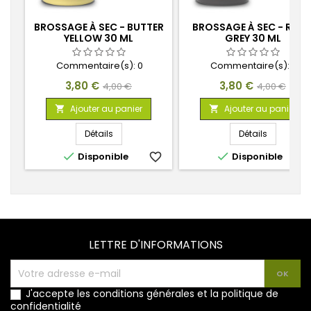
BROSSAGE À SEC - BUTTER
BROSSAGE À SEC - ROC
YELLOW 30 ML
GREY 30 ML
Commentaire(s):
0
Commentaire(s):
0
Prix
Prix
Prix
Prix
3,80 €
3,80 €
4,00 €
4,00 €
de
de
Ajouter au panier
Ajouter au panier


base
base
Détails
Détails


Disponible
favorite_border
Disponible
favorite_
LETTRE D'INFORMATIONS
J'accepte les conditions générales et la politique de
confidentialité