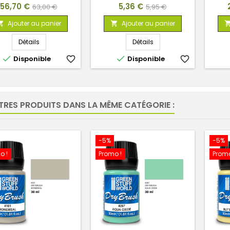
Prix
Prix
Prix
Prix
P
56,70 €
5,36 €
63,00 €
5,95 €
de
de
Ajouter au panier
Ajouter au panier


base
base
Détails
Détails


Disponible
favorite_border
Disponible
favorite_border
TRES PRODUITS DANS LA MÊME CATÉGORIE :
-5%
-5%
o !
Promo !
Promo