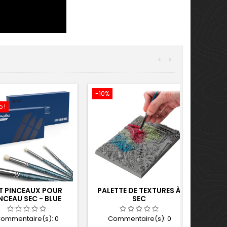
<
>
-10%
 !
T PINCEAUX POUR
PALETTE DE TEXTURES À
NCEAU SEC - BLUE
SEC
SERIES
ommentaire(s):
0
Commentaire(s):
0