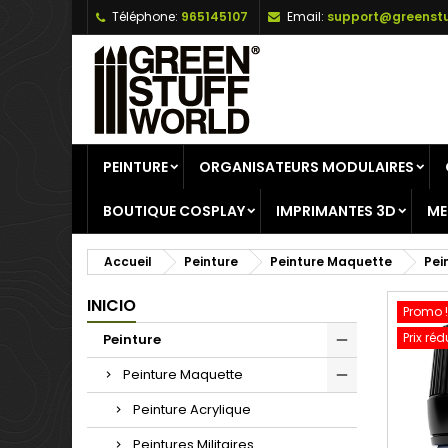
Téléphone:
965145107
Email:
support@greenstu
A
C
C
add_circle_outline
Vo
No
d'e
PEINTURE
ORGANISATEURS MODULAIRES
BOUTIQUE COSPLAY
IMPRIMANTES 3D
ME
Accueil
Peinture
Peinture Maquette
Pei
INICIO
Promo !
Prix réd
Peinture
Peinture Maquette
Peinture Acrylique
Peintures Militaires