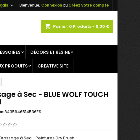

çais
Bienvenue,
Connexion
ou
Créez votre compte
×
×
×
shopping_cart
Panier:
0
Produits - 0,00 €
ESSOIRES
DÉCORS ET RÉSINE
n
X PRODUITS
CREATIVE SITE
s
sage à Sec - BLUE WOLF TOUCH
l
ce
8435646514536ES
 Brossage à Sec - Peintures Dry Brush