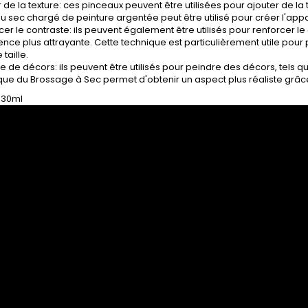
 de la texture: ces pinceaux peuvent être utilisées pour ajouter de la
u sec chargé de peinture argentée peut être utilisé pour créer l'app
er le contraste: ils peuvent également être utilisés pour renforcer le
nce plus attrayante. Cette technique est particulièrement utile pou
taille.
e de décors: ils peuvent être utilisés pour peindre des décors, tels 
que du Brossage à Sec permet d'obtenir un aspect plus réaliste grâce 
 30ml