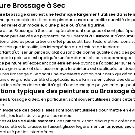
ure Brossage à Sec
ure brossage à sec est une technique largement utilisée dans le 
hnique consiste à utiliser des pinceaux avec une petite quantité de
 en relief d'un modèle, d'une pièce ou d'une
figurine
.
ures au Brossage à Sec sont spécialement conçues et sont plus épaiss
tion plus élevée en pigments, ce qui permet à l'utilisateur d'accumul
donc idéales pour créer un effet plus subtil. Leur texture et leur con
s tels que la rouille, les intempéries ou la texture de la pierre.
portant d'utiliser un pinceau plat ou rond de bonne qualité avec des po
 que la peinture est appliquée uniformément et sans endommager les 
de peinture et l'excédent doit être enlevé avant de l'appliquer sur le 
 de grumeaux et de s'assurer que la peinture est appliquée en douc
ures Brossage à Sec sont une excellente option pour ceux qui découv
dans une grande variété d'applications, de la mise en valeur des détails 
 et les pièces de terrain. Il s'agit d'une technique polyvalente qui peut
sations typiques des peintures au Brossage 
ures Brossage à Sec, en particulier, sont souvent utilisées dans cette 
e :
 évidence des détails: elles sont souvent utilisées pour mettre en évid
ts, les traits du visage et les armes.
 des
effets de vieillissement
: ces pinceaux sont idéaux pour créer des
, la saleté et la crasse. En faisant glisser légèrement un
pinceau sec
c
ect usé par les intempéries.