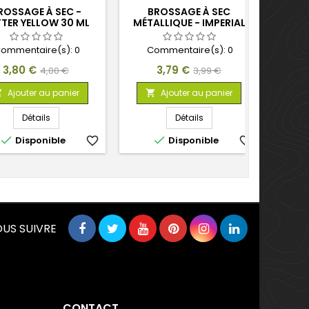
ROSSAGE À SEC -
BROSSAGE À SEC
BROS
TER YELLOW 30 ML
MÉTALLIQUE - IMPERIAL
COPPER 30 ML
ommentaire(s):
0
Commentaire(s):
0
C
Prix
Prix
Prix
Prix
3,80 €
3,79 €
4,00 €
3,99 €
de
de
Ajouter au panier
Ajouter au panier



base
base
Détails
Détails


Disponible
favorite_border
Disponible
favorite_border
US SUIVRE
CONTACT