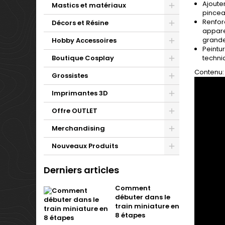
Ajouter
Mastics et matériaux
pincea
Renforc
Décors et Résine
appare
grande 
Hobby Accessoires
Peintur
Boutique Cosplay
techni
Contenu:
Grossistes
Imprimantes 3D
Offre OUTLET
Merchandising
Nouveaux Produits
Derniers articles
Comment
débuter dans le
train miniature en
8 étapes