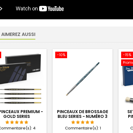
 AIMEREZ AUSSI
-10%
-15%
Promo
PINCEAUX PREMIUM -
PINCEAUX DE BROSSAGE
SE
GOLD SERIES
BLEU SERIES - NUMÉRO 3
PI
Commentaire(s):
4
Commentaire(s):
1
C