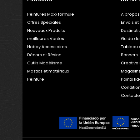
Peintures Maxx formule
A propos
Offres Spéciales
Envois et 
Nouveaux Produits
Destinati
meilleures Ventes
Guide de
Hobby Accessoires
Tableau 
Décors et Résine
Banners
Outils Modélisme
Creative 
Mastics et matériaux
Magasins
Peinture
Points fi
Condition
Contact