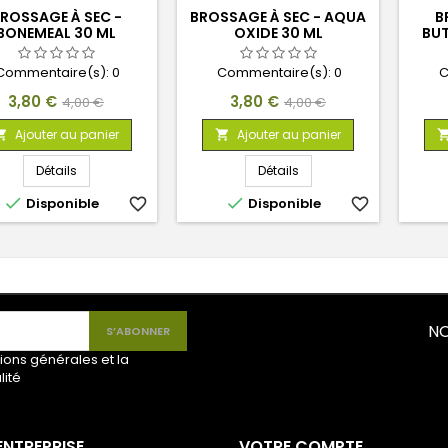
ROSSAGE À SEC -
BROSSAGE À SEC - AQUA
B
BONEMEAL 30 ML
OXIDE 30 ML
BUT
Commentaire(s):
0
Commentaire(s):
0
C
Prix
Prix
Prix
Prix
3,80 €
3,80 €
4,00 €
4,00 €
de
de
Ajouter au panier
Ajouter au panier


base
base
Détails
Détails


Disponible
favorite_border
Disponible
favorite_border
NO
ions générales et la
lité
ENTREPRISE
VOTRE COMPTE