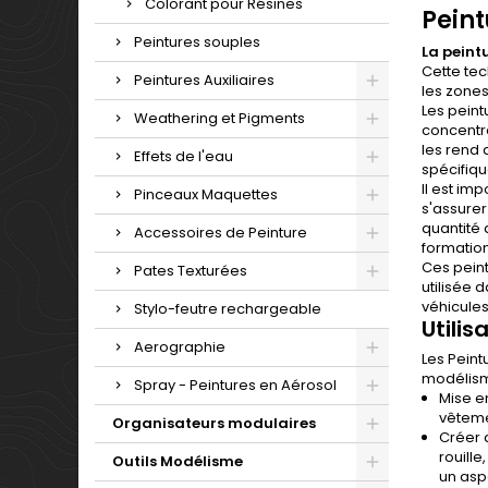
Colorant pour Résines
Peint
Peintures souples
La peint
Cette tec
Peintures Auxiliaires
les zones
Les peint
Weathering et Pigments
concentra
les rend 
Effets de l'eau
spécifique
Il est im
Pinceaux Maquettes
s'assurer
quantité 
Accessoires de Peinture
formation
Ces peint
Pates Texturées
utilisée 
véhicules
Stylo-feutre rechargeable
Utili
Aerographie
Les Peint
modélism
Spray - Peintures en Aérosol
Mise en
vêtemen
Organisateurs modulaires
Créer
rouille
Outils Modélisme
un asp