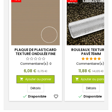
PLAQUE DE PLASTICARD
ROULEAUX TEXTURÉS -
TEXTURÉ ONDULÉE FINE
PAVÉ 15MM
0.5MM
Commentaire(s):
0
Commentaire(s):
1
Prix
Prix
Prix
Prix
6,08 €
11,88 €
6,75 €
14,85 €
de
de
Ajouter au panier
Ajouter au panier


base
base
Détails
Détails


Disponible
favorite_border
Disponible
favorite_