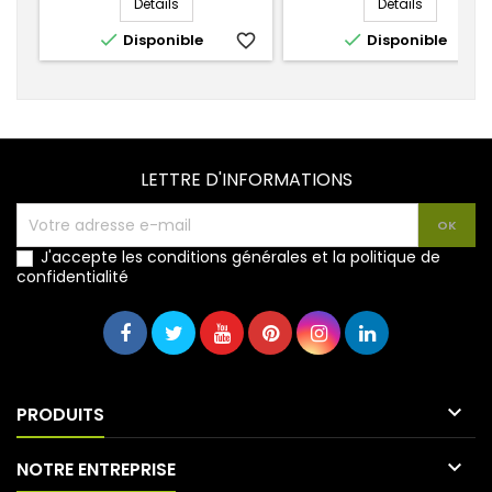
Détails
Détails


Disponible
favorite_border
Disponible
favorite_
LETTRE D'INFORMATIONS
J'accepte les conditions générales et la politique de
confidentialité

PRODUITS

NOTRE ENTREPRISE