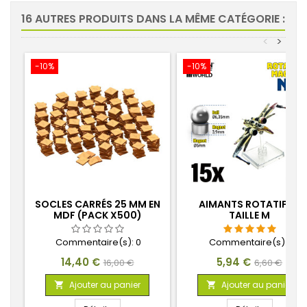
16 AUTRES PRODUITS DANS LA MÊME CATÉGORIE :
<
>
-10%
-10%
SOCLES CARRÉS 25 MM EN
AIMANTS ROTATIFS -
MDF (PACK X500)
TAILLE M
Commentaire(s):
0
Commentaire(s):
1
Prix
Prix
Prix
Prix
14,40 €
5,94 €
16,00 €
6,60 €
de
de
Ajouter au panier
Ajouter au panier


base
base