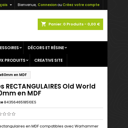

çais
Bienvenue,
Connexion
ou
Créez votre compte
×
×
×
shopping_cart
Panier:
0
Produits - 0,00 €
ESSOIRES
DÉCORS ET RÉSINE
n
X PRODUITS
CREATIVE SITE
s
0x60mm en MDF
es RECTANGULAIRES Old World
0mm en MDF
ce
8435646518510ES
ectangulaires en MDF compatibles avec Warhammer