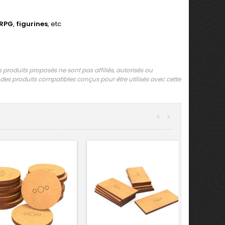
RPG
,
figurines
, etc
oduits proposés ne sont pas affiliés, autorisés ou
des produits compatibles conçus pour être utilisés avec cette
<
>