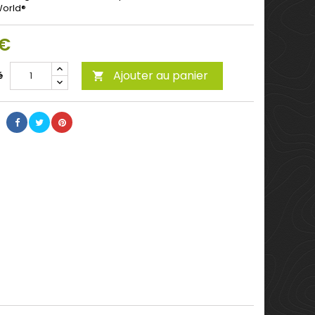
World®
 €
Ajouter au panier
é
