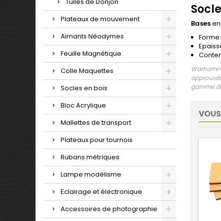
Tuiles de Donjon
Socl
Plateaux de mouvement
Bases
en
Aimants Néodymes
Forme:
Epaiss
Feuille Magnétique
Conten
Warhammer
Colle Maquettes
approuvés 
gamme de 
Socles en bois
Bloc Acrylique
VOUS
Mallettes de transport
Plateaux pour tournois
Rubans métriques
Lampe modélisme
Eclairage et électronique
Accessoires de photographie