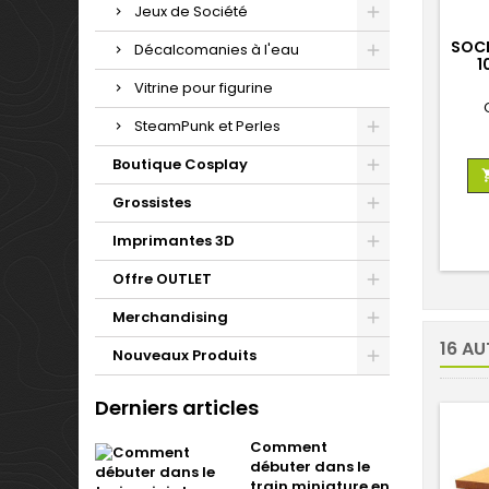
Jeux de Société
SOCL
Décalcomanies à l'eau
1
Vitrine pour figurine
SteamPunk et Perles
Boutique Cosplay
Grossistes
Imprimantes 3D
Offre OUTLET
Merchandising
16 AU
Nouveaux Produits
Derniers articles
Comment
débuter dans le
train miniature en