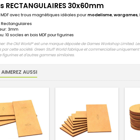
es RECTANGULAIRES 30x60mm
 MDF avec trous magnétiques idéales pour
modelisme
,
wargames
,
 Rectangulaires
eur: 3mm
u: 10 socles
en bois MDF pour figurines
: the Old World® est une marque déposée de Games Workshop Limited. Les pr
par cette société. Green Stuff World fabrique et commercialise uniquement 
figurines et d'autres gammes similaires.
 AIMEREZ AUSSI