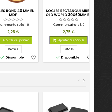
LES ROND 40 MM EN
SOCLES RECTANGULAIRES
MDF
OLD WORLD 30X60MM EN
MDF
ommentaire(s):
0
Commentaire(s):
0
Prix
Prix
2,25 €
2,75 €
Ajouter au panier
Ajouter au panier


Détails
Détails


Disponible
favorite_border
Disponible
favorite_border
<
>