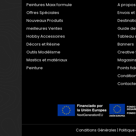
Peintures Maxx formule
A propos
Offres Spéciales
Envois et 
Nouveaux Produits
Destinati
meilleures Ventes
Guide de
Hobby Accessoires
Tableau 
Décors et Résine
Banners
Outils Modélisme
Creative 
Mastics et matériaux
Magasins
Peinture
Points fi
Condition
Contact
Conditions Générales
|
Politique