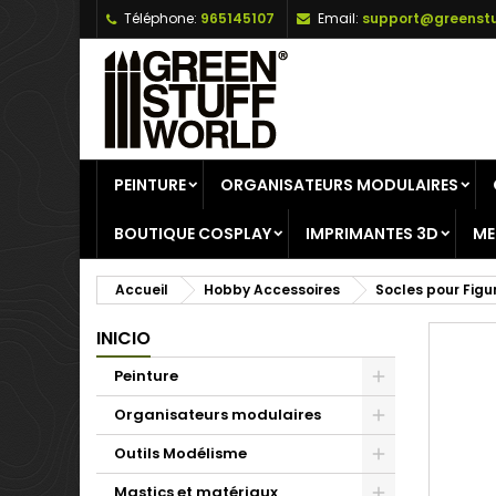
Téléphone:
965145107
Email:
support@greenstu
A
C
C
add_circle_outline
Vo
No
d'e
PEINTURE
ORGANISATEURS MODULAIRES
BOUTIQUE COSPLAY
IMPRIMANTES 3D
ME
Accueil
Hobby Accessoires
Socles pour Figu
INICIO
Peinture
Organisateurs modulaires
Outils Modélisme
Mastics et matériaux