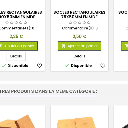
ES RECTANGULAIRES
SOCLES RECTANGULAIRES
SOC
00X50MM EN MDF
75X50MM EN MDF
Commentaire(s):
0
Commentaire(s):
0
C
Prix
Prix
2,25 €
2,50 €
Ajouter au panier
Ajouter au panier


Détails
Détails


Disponible
favorite_border
Disponible
favorite_border
TRES PRODUITS DANS LA MÊME CATÉGORIE :