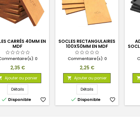
ES CARRÉS 40MM EN
SOCLES RECTANGULAIRES
A
MDF
100X50MM EN MDF
SOCL
Commentaire(s):
0
Commentaire(s):
0
C
Prix
Prix
2,35 €
2,25 €
Ajouter au panier
Ajouter au panier


Détails
Détails


Disponible
favorite_border
Disponible
favorite_border