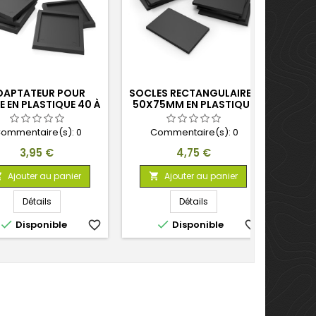
DAPTATEUR POUR
SOCLES RECTANGULAIRES
SO
E EN PLASTIQUE 40 À
50X75MM EN PLASTIQUE
WOR
50 MM
ommentaire(s):
0
Commentaire(s):
0
C
Prix
Prix
3,95 €
4,75 €
Ajouter au panier
Ajouter au panier



Détails
Détails


Disponible
favorite_border
Disponible
favorite_border