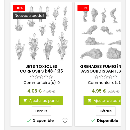
-10%
-10%
Nouveau produit
JETS TOXIQUES
GRENADES FUMIGÈNES E
CORROSIFS 1:48-1:35
ASSOURDISSANTES 1:48
Commentaire(s):
0
Commentaire(s):
0
Prix
Prix
Prix
Prix
4,05 €
4,95 €
4,50 €
5,50 €
de
de
Ajouter au panier
Ajouter au panier


base
base
Détails
Détails


Disponible
favorite_border
Disponible
favorite_