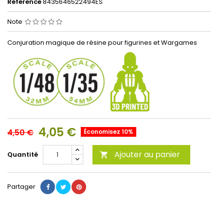
Référence
8435646522494ES
Note
Conjuration magique de résine pour figurines et Wargames
4,05 €
4,50 €
Économisez 10%
Ajouter au panier
Quantité

Partager