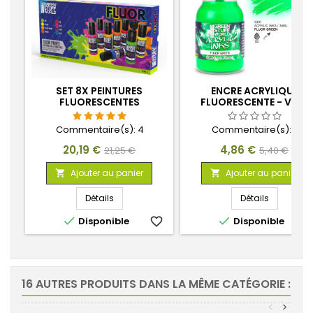
SET 8X PEINTURES
ENCRE ACRYLIQUE
FLUORESCENTES
FLUORESCENTE - VERT
Commentaire(s):
4
Commentaire(s):
0
Prix
Prix
Prix
Prix
20,19 €
4,86 €
21,25 €
5,40 €
de
de
Ajouter au panier
Ajouter au panier


base
base
Détails
Détails


Disponible
favorite_border
Disponible
favorite_
16 AUTRES PRODUITS DANS LA MÊME CATÉGORIE :
<
>