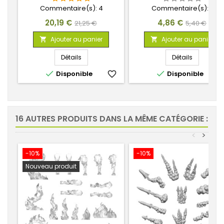
Commentaire(s):
4
Commentaire(s):
0
Prix
Prix
Prix
Prix
20,19 €
4,86 €
21,25 €
5,40 €
de
de
Ajouter au panier
Ajouter au panier


base
base
Détails
Détails


Disponible
favorite_border
Disponible
favorite_
16 AUTRES PRODUITS DANS LA MÊME CATÉGORIE :
<
>
-10%
-10%
Nouveau produit