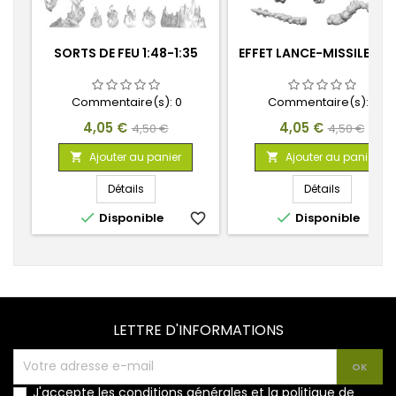
SORTS DE FEU 1:48-1:35
EFFET LANCE-MISSILES 1:
Commentaire(s):
0
Commentaire(s):
0
Prix
Prix
Prix
Prix
4,05 €
4,05 €
4,50 €
4,50 €
de
de
Ajouter au panier
Ajouter au panier


base
base
Détails
Détails


Disponible
favorite_border
Disponible
favorite_
LETTRE D'INFORMATIONS
J'accepte les conditions générales et la politique de