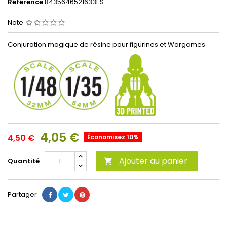
Référence
8435646521633ES
Note
Conjuration magique de résine pour figurines et Wargames
4,05 €
4,50 €
Économisez 10%
Ajouter au panier
Quantité

Partager