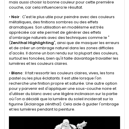
mais aussi choisir la bonne couleur pour cette première
couche, car cela influencera le résultat.
•
Noir
: C'est le plus utile pour peindre avec des couleurs
métalliques, des finitions sombres ou des effets
dramatiques. Son utilisation en modélisme est très
appréciée car elle permet de générer des effets
d'ombrage naturels avec des techniques comme le "
(
Zenithal Highlighting
", ainsi que de masquer les erreurs
et de créer un ombrage naturel dans les zones difficiles
d'accès. Il donne un bon rendu sur la plupart des couleurs,
surtout les foncées, bien qu'il faille davantage travailler les
lumières et les couleurs claires.
•
Blanc
: Il fait ressortir les couleurs claires, vives, les tons
pastel ou les plus éclatants. Il est utile lorsque l'on
recherche une finition propre et saturée. Une autre option
pour y parvenir est d'appliquer une sous-couche noire et
d'utiliser du blanc avec une légère inclinaison sur la partie
où l'on a décidé que la lumière du soleil inciderait sur la
figurine (éclairage zénithal). Cela aide à guider l'ombrage
et les lumières pendant la peinture.