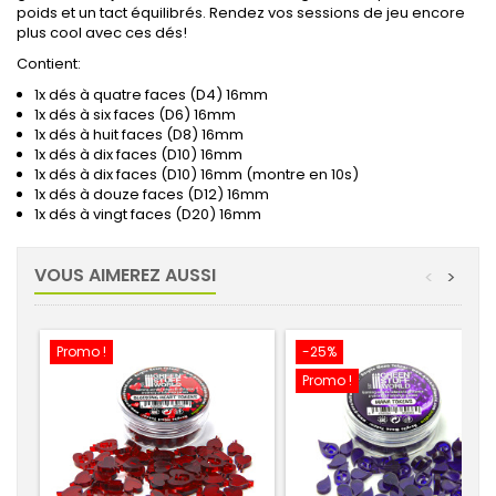
poids et un tact équilibrés.
Rendez vos sessions de jeu encore
plus cool avec ces dés!
Contient:
1x dés à quatre faces (D4) 16mm
1x dés à six faces (D6) 16mm
1x dés à huit faces (D8) 16mm
1x dés à dix faces (D10) 16mm
1x dés à dix faces (D10) 16mm (montre en 10s)
1x dés à douze faces (D12) 16mm
1x dés à vingt faces (D20) 16mm
VOUS AIMEREZ AUSSI
<
>
Promo !
-25%
Promo !