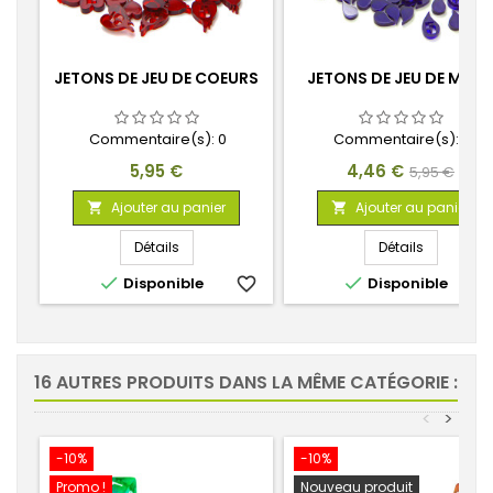
JETONS DE JEU DE COEURS
JETONS DE JEU DE MAN
Commentaire(s):
0
Commentaire(s):
0
Prix
Prix
Prix
5,95 €
4,46 €
5,95 €
de
Ajouter au panier
Ajouter au panier


base
Détails
Détails


Disponible
favorite_border
Disponible
favorite_
16 AUTRES PRODUITS DANS LA MÊME CATÉGORIE :
<
>
-10%
-10%
Promo !
Nouveau produit