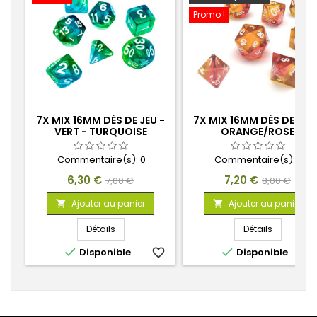
Promo !
7X MIX 16MM DÉS DE JEU -
7X MIX 16MM DÉS DE JEU 
VERT - TURQUOISE
ORANGE/ROSE
TRANSPARENT
Commentaire(s):
0
Commentaire(s):
0
Prix
Prix
Prix
Prix
6,30 €
7,20 €
7,00 €
8,00 €
de
de
Ajouter au panier
Ajouter au panier


base
base
Détails
Détails


Disponible
favorite_border
Disponible
favorite_