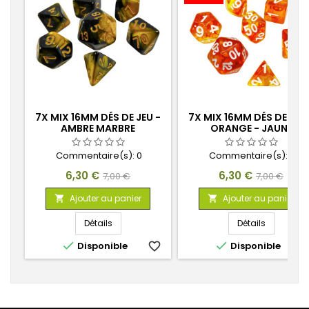
7X MIX 16MM DÉS DE JEU -
7X MIX 16MM DÉS DE JEU 
AMBRE MARBRE
ORANGE - JAUNE
Commentaire(s):
0
Commentaire(s):
0
Prix
Prix
Prix
Prix
6,30 €
6,30 €
7,00 €
7,00 €
de
de
Ajouter au panier
Ajouter au panier


base
base
Détails
Détails


Disponible
favorite_border
Disponible
favorite_