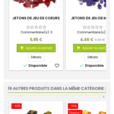
JETONS DE JEU DE COEURS
JETONS DE JEU DE MAN
Commentaire(s):
0
Commentaire(s):
0
Prix
Prix
Prix
5,95 €
4,46 €
5,95 €
de
Ajouter au panier
Ajouter au panier


base
Détails
Détails


Disponible
favorite_border
Disponible
favorite_
16 AUTRES PRODUITS DANS LA MÊME CATÉGORIE :
<
>
-10%
-10%
Promo !