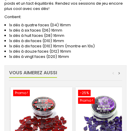
poids et un tact équilibrés.
Rendez vos sessions de jeu encore
plus cool avec ces dés!
Contient:
1x dés à quatre faces (D4) 16mm
1x dés à six faces (D6) 16mm
1x dés à huit faces (D8) 16mm
1x dés à dix faces (D10) 16mm
1x dés à dix faces (D10) 16mm (montre en 10s)
1x dés à douze faces (D12) 16mm
1x dés à vingt faces (D20) 16mm
VOUS AIMEREZ AUSSI
<
>
Promo !
-25%
Promo !