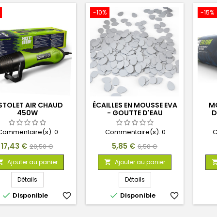
-10%
-15%
STOLET AIR CHAUD
ÉCAILLES EN MOUSSE EVA
MO
450W
- GOUTTE D'EAU
D
Commentaire(s):
0
Commentaire(s):
0
C
Prix
Prix
Prix
Prix
17,43 €
5,85 €
20,50 €
6,50 €
de
de
Ajouter au panier
Ajouter au panier


base
base
Détails
Détails


Disponible
favorite_border
Disponible
favorite_border