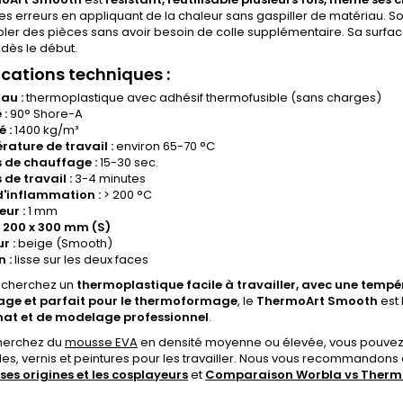
les erreurs en appliquant de la chaleur sans gaspiller de matériau. S
er des pièces sans avoir besoin de colle supplémentaire. Sa surface
dès le début.
ications techniques :
au :
thermoplastique avec adhésif thermofusible (sans charges)
 :
90° Shore-A
é :
1400 kg/m³
ature de travail :
environ 65-70 °C
 de chauffage :
15-30 sec.
de travail :
3-4 minutes
d'inflammation :
> 200 °C
eur :
1 mm
200 x 300 mm (S)
r :
beige (Smooth)
n :
lisse sur les deux faces
recherchez un
thermoplastique facile à travailler, avec une tempé
ge et parfait pour le thermoformage
, le
ThermoArt Smooth
est 
nat et de modelage professionnel
.
cherchez du
mousse EVA
en densité moyenne ou élevée, vous pouvez 
olles, vernis et peintures pour les travailler. Nous vous recommandons
ses origines et les cosplayeurs
et
Comparaison Worbla vs Therm