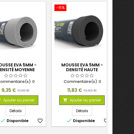
-15%
USSE EVA 5MM -
MOUSSE EVA 5MM -
ENSITÉ MOYENNE
DENSITÉ HAUTE
ommentaire(s):
0
Commentaire(s):
0
Prix
Prix
Prix
Prix
9,35 €
11,83 €
11,00 €
13,92 €
de
de
Ajouter au panier
Ajouter au panier


base
base
Détails
Détails


Disponible
favorite_border
Disponible
favorite_border