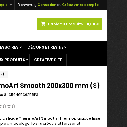

çais
Bienvenue,
Connexion
ou
Créez votre compte
×
×
×
shopping_cart
Panier:
0
Produits - 0,00 €
ESSOIRES
DÉCORS ET RÉSINE
n
X PRODUITS
CREATIVE SITE
s
(S)
moArt Smooth 200x300 mm (S)
ce
8435646536255ES
lastique ThermoArt Smooth
| Thermoplastique lisse
lay, modelage, loisirs créatifs et l'artisanat