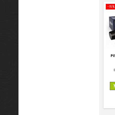
-15%
PI