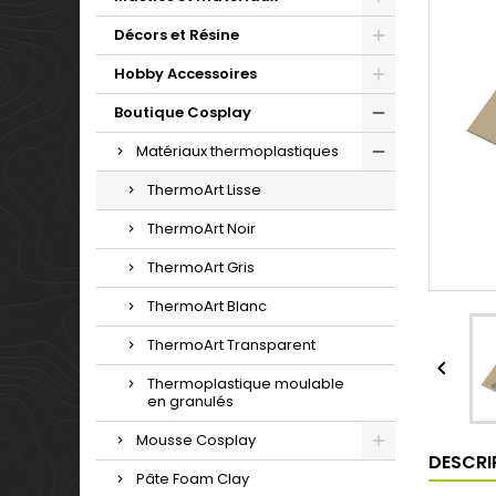
Décors et Résine
Hobby Accessoires
Boutique Cosplay
Matériaux thermoplastiques
ThermoArt Lisse
ThermoArt Noir
ThermoArt Gris
ThermoArt Blanc
ThermoArt Transparent

Thermoplastique moulable
en granulés
Mousse Cosplay
DESCRI
Pâte Foam Clay