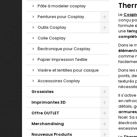
Therm
Pâte à modeler cosplay
Le
Cospl
Peintures pour Cosplay
conçu po
formule
Outils Cosplay
une
temp
complète
Colle Cosplay
Dans le
Électronique pour Cosplay
éléments
comme mat
Papier Impression Textile
facilemen
Visière et lentilles pour casque
Dans les
ponts, de
Accessoires Cosplay
texturés 
nécessit
Grossistes
Il s'acti
en refroi
Imprimantes 3D
détails, 
armures,
Offre OUTLET
Noël. Sa 
électrost
Merchandising
excessiv
Nouveaux Produits
Le
Therm