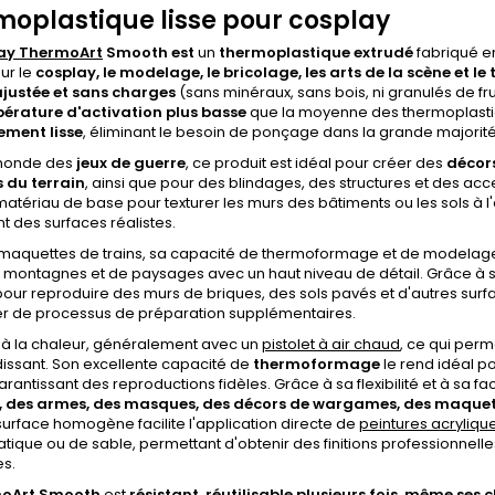
oplastique lisse pour cosplay
ay ThermoArt
Smooth est
un
thermoplastique extrudé
fabriqué e
ur le
cosplay, le modelage, le bricolage, les arts de la scène et
ajustée et sans charges
(sans minéraux, sans bois, ni granulés de f
érature d'activation plus basse
que la moyenne des thermoplastiq
ment lisse
, éliminant le besoin de ponçage dans la grande majorit
 monde des
jeux de guerre
, ce produit est idéal pour créer des
décors
 du terrain
, ainsi que pour des blindages, des structures et des acces
ériau de base pour texturer les murs des bâtiments ou les sols à l'
t des surfaces réalistes.
 maquettes de trains, sa capacité de thermoformage et de modelage 
 montagnes et de paysages avec un haut niveau de détail. Grâce à sa m
pour reproduire des murs de briques, des sols pavés et d'autres surfa
er de processus de préparation supplémentaires.
ve à la chaleur, généralement avec un
pistolet à air chaud
, ce qui perm
dissant. Son excellente capacité de
thermoformage
le rend idéal 
garantissant des reproductions fidèles. Grâce à sa flexibilité et à sa fac
 des armes, des masques, des décors de wargames, des maquett
surface homogène facilite l'application directe de
peintures acryliqu
atique ou de sable, permettant d'obtenir des finitions professionnel
es.
oArt Smooth
est
résistant, réutilisable plusieurs fois, même ses