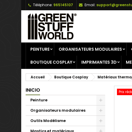
Téléphone:
965145107
Email:
support@greenstu
A
C
C
add_circle_outline
Vo
No
d'e
PEINTURE
ORGANISATEURS MODULAIRES
BOUTIQUE COSPLAY
IMPRIMANTES 3D
ME
Accueil
Boutique Cosplay
Matériaux thermo
INICIO
Prix réd
Peinture
Organisateurs modulaires
Outils Modélisme
Mastics et matériaux