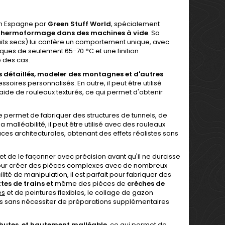
n Espagne par
Green Stuff World
, spécialement
 le thermoformage dans des machines à vide
. Sa
ruits secs) lui confère un comportement unique, avec
ues de seulement 65-70 °C et une finition
é des cas.
 détaillés, modeler des montagnes et d'autres
soires personnalisés. En outre, il peut être utilisé
aide de rouleaux texturés, ce qui permet d'obtenir
permet de fabriquer des structures de tunnels, de
alléabilité, il peut être utilisé avec des rouleaux
ces architecturales, obtenant des effets réalistes sans
et de le façonner avec précision avant qu'il ne durcisse
pour créer des pièces complexes avec de nombreux
ilité de manipulation, il est parfait pour fabriquer des
es de trains et
même des pièces de
crèches de
es
et de peintures flexibles, le collage de gazon
les sans nécessiter de préparations supplémentaires
 chutes, et hautement malléable
, ce qui permet de