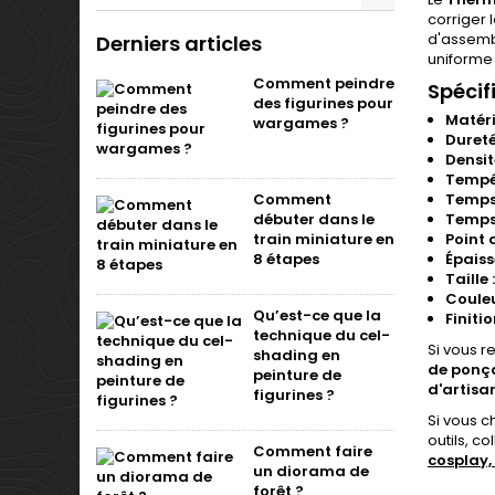
corriger 
d'assembl
Derniers articles
uniforme 
Comment peindre
Spécif
des figurines pour
Matéri
wargames ?
Dureté
Densit
Tempér
Comment
Temps
débuter dans le
Temps 
train miniature en
Point 
8 étapes
Épaiss
Taille :
Couleu
Qu’est-ce que la
Finitio
technique du cel-
Si vous 
shading en
de ponça
peinture de
d'artisa
figurines ?
Si vous 
outils, c
Comment faire
cosplay, 
un diorama de
forêt ?