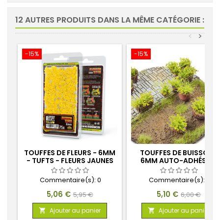
12 AUTRES PRODUITS DANS LA MÊME CATÉGORIE :
<
>
-15%
-15%
TOUFFES DE FLEURS - 6MM
TOUFFES DE BUISSONS
- TUFTS - FLEURS JAUNES
6MM AUTO-ADHÉSIF -
VERT CLAIR
Commentaire(s):
0
Commentaire(s):
0
Prix
Prix
Prix
Prix
5,06 €
5,10 €
5,95 €
6,00 €
de
de
Ajouter au panier
Ajouter au panier


base
base