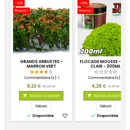
-10%
-10%
Promo !
Promo !
GRANDS ARBUSTES -
FLOCAGE MOUSSE - VER
MARRON VERT
CLAIR - 200ML
Commentaire(s):
1
Commentaire(s):
0
Prix
Prix
Prix
Prix
9,23 €
4,28 €
10,25 €
4,75 €
de
de
Ajouter au panier
Ajouter au panier


base
base
Détails
Détails


Disponible
favorite_border
Disponible
favorite_