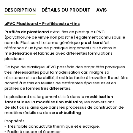
DESCRIPTION
DÉTAILS DU PRODUIT
AVIS
uPVC Plasticard - Profilés extra-fins
Profilés de plasticard
extra-fins en plastique uPVC
(polychlorure de vinyle non plastifié) également connu sous le
nom de Plasticard. Le terme générique
plastikard
fait
référence à un type de plastique largement utilisé dans la
modélisation
et fabriqué avec différentes formulations
plastiques.
Ce type de plastique uPVC possède des propriétés physiques
très intéressantes pour la modélisation car, malgré sa
résistance et sa durabilité, il est très facile à travailler. Il peut être
acheté à la fois en feuilles de différentes épaisseurs et en
profilés de formes très différentes.
Le plasticard est largement utilisé dans la
modélisation
fantastique
, la
modélisation militaire
, les conversions
de
slot cars
, ainsi que dans les processus de construction de
modèles réduits ou de
scrachbuilding
.
Propriétés:
- Très faible conductivité thermique et électrique.
- Facile à couper et à poncer.