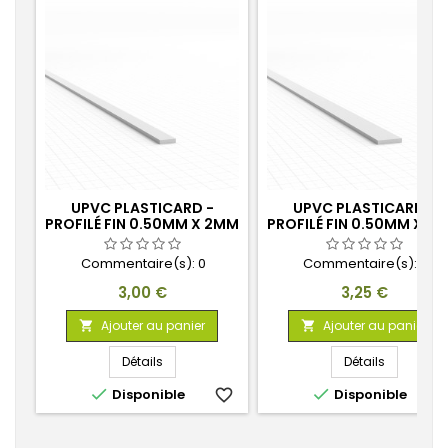
UPVC PLASTICARD -
UPVC PLASTICARD -
PROFILÉ FIN 0.50MM X 2MM
PROFILÉ FIN 0.50MM X 3
Commentaire(s):
0
Commentaire(s):
0
Prix
Prix
3,00 €
3,25 €
Ajouter au panier
Ajouter au panier


Détails
Détails


Disponible
favorite_border
Disponible
favorite_