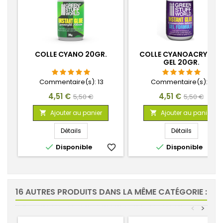
COLLE CYANO 20GR.
COLLE CYANOACRYLAT
GEL 20GR.
Commentaire(s):
13
Commentaire(s):
2
Prix
Prix
Prix
Prix
4,51 €
4,51 €
5,50 €
5,50 €
de
de
Ajouter au panier
Ajouter au panier


base
base
Détails
Détails


Disponible
favorite_border
Disponible
favorite_
16 AUTRES PRODUITS DANS LA MÊME CATÉGORIE :
<
>