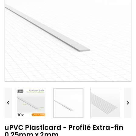


uPVC Plasticard - Profilé Extra-fin
0.25mm x 2mm