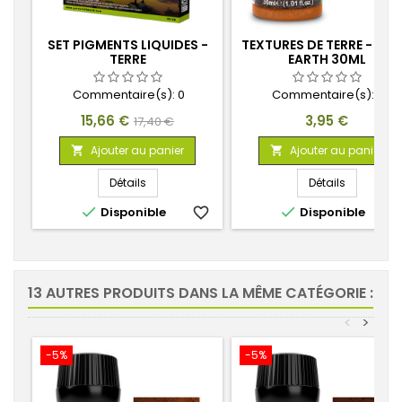
SET PIGMENTS LIQUIDES -
TEXTURES DE TERRE - LIG
TERRE
EARTH 30ML
Commentaire(s):
0
Commentaire(s):
0
Prix
Prix
Prix
15,66 €
3,95 €
17,40 €
de
Ajouter au panier
Ajouter au panier


base
Détails
Détails


Disponible
favorite_border
Disponible
favorite_
13 AUTRES PRODUITS DANS LA MÊME CATÉGORIE :
<
>
-5%
-5%