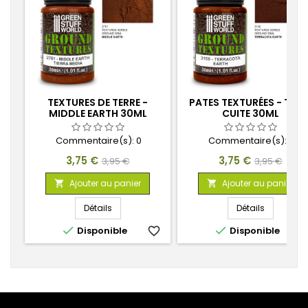
TEXTURES DE TERRE -
PATES TEXTURÉES - TERR
MIDDLE EARTH 30ML
CUITE 30ML
Commentaire(s):
0
Commentaire(s):
0
Prix
Prix
Prix
Prix
3,75 €
3,75 €
3,95 €
3,95 €
de
de
Ajouter au panier
Ajouter au panier


base
base
Détails
Détails


Disponible
favorite_border
Disponible
favorite_