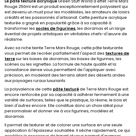
Le pâte texturé acrylique
Green Stuff World a effet Terre Mars
Rouge 250ml est un produit exceptionnellement polyvalent qui
est devenu un must pour les modélistes, les amateurs de loisirs
créatifs et les passionnés d'artisanat. Cette peinture acrylique
texturée a gagné en popularité grâce à sa capacité à
transformer les
socles de figurines
, les dioramas et un large
éventail de projets artistiques en véritables chefs-d'œuvre de
réalisme.
Avec sa riche teinte Terre Mars Rouge, cette pâte texturante
vous permet de recréer parfaitement l'aspect des
textures de
terre
sur les bases de dioramas, les bases de figurines, les
scènes ou les vignettes. La formule de haute qualité et la
consistance dense vous permettent de l'appliquer avec
précision, en modelant des terrains allant des déserts arides
aux paysages ruraux luxuriants.
La polyvalence de cette
pâte texturé
de Terre Mars Rouge est
encore renforcée par sa capacité à adhérer fermement à une
variété de surfaces, telles que le plastique, la résine, le bois et
bien d'autres encore. Elle constitue donc un choix idéal pour
personnaliser et donner vie à vos figurines, modèles et
dioramas.
Il permet de texturer et de colorer une surface en une seule
application à l'épaisseur souhaitée. Il sèche rapidement, ce qui
accélère le processus de travail et vous permet d'avancer