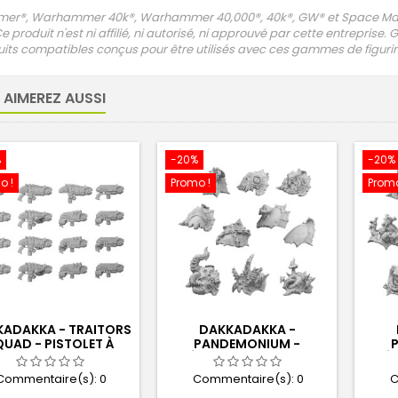
r®, Warhammer 40k®, Warhammer 40,000®, 40k®, GW® et Space Ma
Ce produit n'est ni affilié, ni autorisé, ni approuvé par cette entrepri
its compatibles conçus pour être utilisés avec ces gammes de figurine
 AIMEREZ AUSSI
%
-20%
-20%
o !
Promo !
Promo
ADAKKA - TRAITORS
DAKKADAKKA -
UAD - PISTOLET À
PANDEMONIUM -
SMA DU CHAOS 1:48
ÉPAULETTES 1:48 01
ÉP
Commentaire(s):
0
Commentaire(s):
0
C