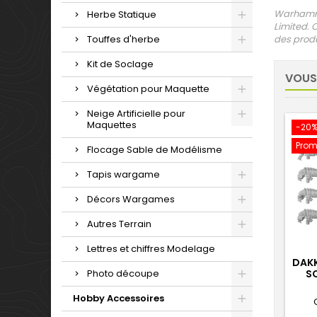
Warhamme
Herbe Statique
Limited. 
Touffes d'herbe
des produ
Kit de Soclage
VOUS
Végétation pour Maquette
Neige Artificielle pour
Maquettes
-20
Prom
Flocage Sable de Modélisme
Tapis wargame
Décors Wargames
Autres Terrain
Lettres et chiffres Modelage
DAKK
Photo découpe
SQ
PLA
Hobby Accessoires