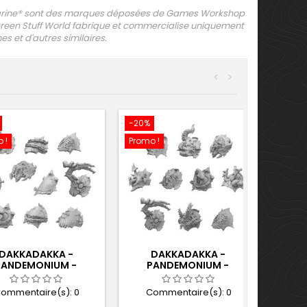
rine® sont des marques déposées de Games Workshop
se. Green Stuff World fabrique et commercialise uniquement
s et d'autres similaires.
<
>
-20%
 !
Promo !
DAKKADAKKA -
DAKKADAKKA -
PANDEMONIUM -
PANDEMONIUM -
AULETTES 1:48 02
ÉPAULETTES 1:48 03
ommentaire(s):
0
Commentaire(s):
0