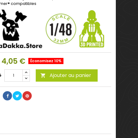
er® compatibles
4,05 €
Économisez 10%
Ajouter au panier
é
