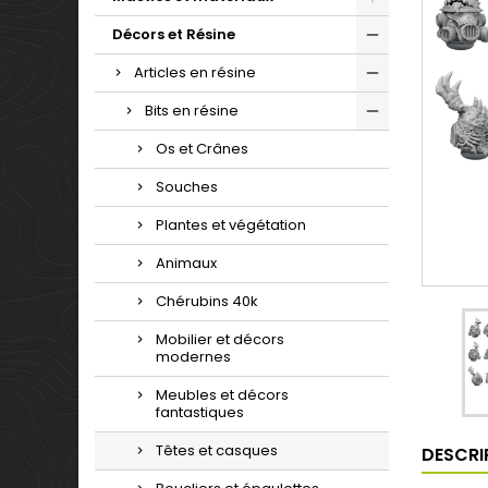
Décors et Résine
Articles en résine
Bits en résine
Os et Crânes
Souches
Plantes et végétation
Animaux
Chérubins 40k
Mobilier et décors
modernes
Meubles et décors
fantastiques
Têtes et casques
DESCRI