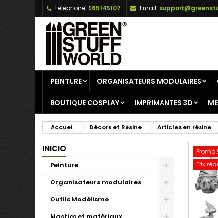
Téléphone:
965145107
Email:
support@greenstu
A
C
C
add_circle_outline
Vo
No
d'e
PEINTURE
ORGANISATEURS MODULAIRES
BOUTIQUE COSPLAY
IMPRIMANTES 3D
ME
Accueil
Décors et Résine
Articles en résine
INICIO
Promo !
Prix réd
Peinture
Organisateurs modulaires
Outils Modélisme
Mastics et matériaux