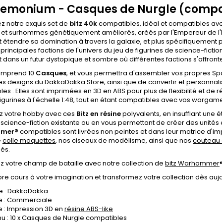
emonium - Casques de Nurgle (compa
z notre exquis set de
bitz 40k
compatibles, idéal et compatibles av
 et surhommes génétiquement améliorés, créés par l'Empereur de l'H
 étendre sa domination à travers la galaxie, et plus spécifiquement 
 principales factions de l'univers du jeu de figurines de science-fict
 dans un futur dystopique et sombre où différentes factions s'affronte
omprend 10
Casques
, et vous permettra d'assembler vos propres
Sp
es designs du DakkaDakka Store, ainsi que de convertir et personn
es . Elles sont imprimées en 3D en ABS pour plus de flexibilité et de 
figurines à l'échelle 1:48, tout en étant compatibles avec vos wargame
z votre hobby avec ces
Bitz en résine
polyvalents, en insufflant une é
science-fiction existante ou en vous permettant de créer des unités 
mer®
compatibles sont livrées non peintes et dans leur matrice d'imp
e
colle maquettes
, nos ciseaux de modélisme, ainsi que nos
couteau
és.
ez votre champ de bataille avec notre collection de
bitz Warhammer
ibre cours à votre imagination et transformez votre collection dès aujo
 : DakkaDakka
e : Commerciale
e : Impression 3D en
résine ABS-like
u : 10 x Casques de Nurgle compatibles