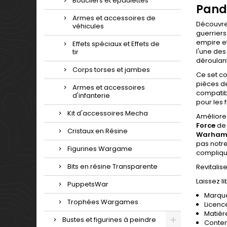
Boucliers et épaulettes
Pand
Armes et accessoires de
Découvre
véhicules
guerriers
empire et
Effets spéciaux et Effets de
l'une des
tir
déroulant
Corps torses et jambes
Ce set c
pièces d
Armes et accessoires
compatibl
d'infanterie
pour les 
Kit d'accessoires Mecha
Améliore
Force
de 
Cristaux en Résine
Warham
pas notr
Figurines Wargame
compliqu
Bits en résine Transparente
Revitalis
Laissez l
PuppetsWar
Marque
Trophées Wargames
Licenc
Matièr
Bustes et figurines à peindre
Conten