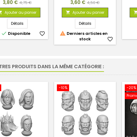
Prix
Prix
Prix
Prix
3,80 €
3,60 €
4,75 €
4,50 €
de
de
Ajouter au panier
Ajouter au panier


base
base
Détails
Détails


Disponible
favorite_border
Derniers articles en
stock
favorite_border
TRES PRODUITS DANS LA MÊME CATÉGORIE :
-10%
-20%
Promo