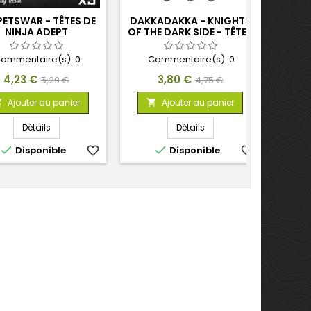
ETSWAR - TÊTES DE
DAKKADAKKA - KNIGHTS
DAKK
NINJA ADEPT
OF THE DARK SIDE - TÊTES
C
1:48
ommentaire(s):
0
Commentaire(s):
0
C
Prix
Prix
Prix
Prix
4,23 €
3,80 €
5,29 €
4,75 €
de
de
Ajouter au panier
Ajouter au panier



base
base
Détails
Détails


Disponible
favorite_border
Disponible
favorite_border