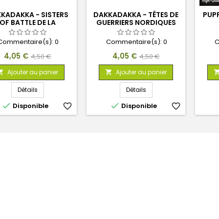
KADAKKA - SISTERS
DAKKADAKKA - TÊTES DE
PUPP
OF BATTLE DE LA
GUERRIERS NORDIQUES
ENTANCE - TÊTES DE
1:48
BASE 1:48
Commentaire(s):
0
Commentaire(s):
0
C
Prix
Prix
Prix
Prix
4,05 €
4,05 €
4,50 €
4,50 €
de
de
Ajouter au panier
Ajouter au panier


base
base
Détails
Détails


Disponible
favorite_border
Disponible
favorite_border