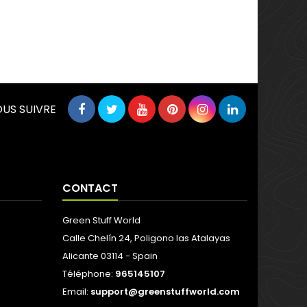
US SUIVRE
CONTACT
Green Stuff World
Calle Chelín 24, Poligono las Atalayas
Alicante 03114 - Spain
Téléphone:
965145107
Email:
support@greenstuffworld.com