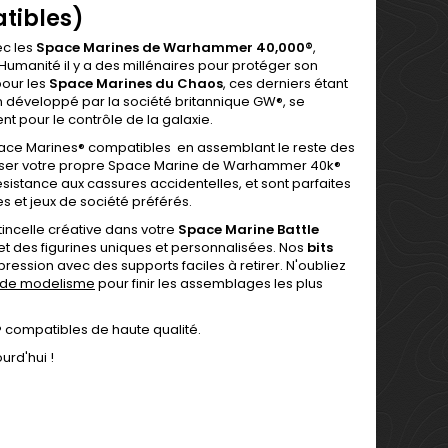
tibles)
ec les
Space Marines de Warhammer 40,000
®
,
umanité il y a des millénaires pour protéger son
pour les
Space Marines du Chaos
, ces derniers étant
ion développé par la société britannique GW®, se
nt pour le contrôle de la galaxie.
ace Marines
® compatibles en assemblant le reste des
aliser votre propre Space Marine de Warhammer 40k®
résistance aux cassures accidentelles, et sont parfaites
s et jeux de société préférés.
tincelle créative dans votre
Space Marine Battle
et des figurines uniques et personnalisées. Nos
bits
ression avec des supports faciles à retirer. N'oubliez
 de modelisme
pour finir les assemblages les plus
® compatibles de haute qualité.
urd'hui !