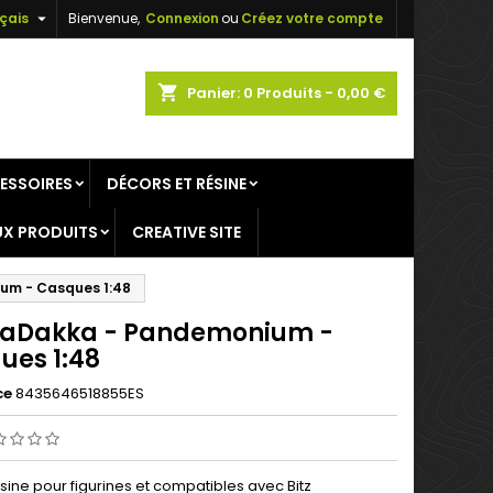

çais
Bienvenue,
Connexion
ou
Créez votre compte
×
×
×
shopping_cart
Panier:
0
Produits - 0,00 €
ESSOIRES
DÉCORS ET RÉSINE
n
X PRODUITS
CREATIVE SITE
s
um - Casques 1:48
aDakka - Pandemonium -
ues 1:48
ce
8435646518855ES
ésine pour figurines et compatibles avec Bitz