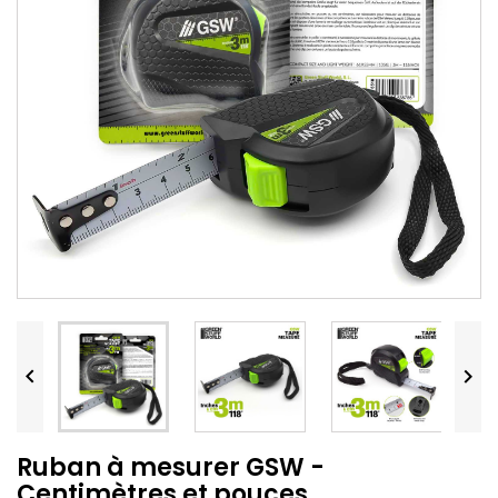


Ruban à mesurer GSW -
Centimètres et pouces