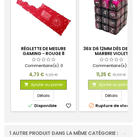
RÉGLETTE DE MESURE
36X D6 12MM DÉS DE JEU
GAMING - ROUGE 8
MARBRE VIOLET
POUCES
Commentaire(s):
0
Commentaire(s):
0
Prix
Prix
Prix
Prix
4,73 €
11,25 €
5,25 €
15,00 €
de
de
Ajouter au panier
Ajouter au panier


base
base
Détails
Détails


Disponible
favorite_border
Rupture de stock
favorite_
1 AUTRE PRODUIT DANS LA MÊME CATÉGORIE :
>