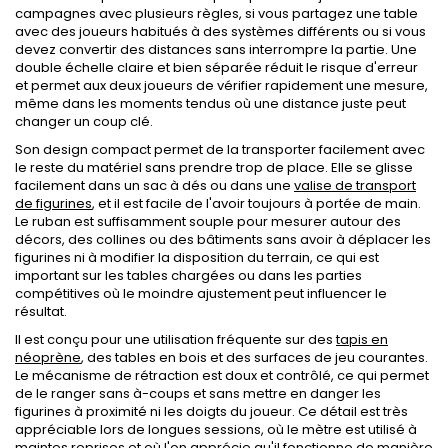
campagnes avec plusieurs règles, si vous partagez une table
avec des joueurs habitués à des systèmes différents ou si vous
devez convertir des distances sans interrompre la partie. Une
double échelle claire et bien séparée réduit le risque d'erreur
et permet aux deux joueurs de vérifier rapidement une mesure,
même dans les moments tendus où une distance juste peut
changer un coup clé.
Son design compact permet de la transporter facilement avec
le reste du matériel sans prendre trop de place. Elle se glisse
facilement dans un sac à dés ou dans une
valise de transport
de figurines
, et il est facile de l'avoir toujours à portée de main.
Le ruban est suffisamment souple pour mesurer autour des
décors, des collines ou des bâtiments sans avoir à déplacer les
figurines ni à modifier la disposition du terrain, ce qui est
important sur les tables chargées ou dans les parties
compétitives où le moindre ajustement peut influencer le
résultat.
Il est conçu pour une utilisation fréquente sur des
tapis en
néoprène
, des tables en bois et des surfaces de jeu courantes.
Le mécanisme de rétraction est doux et contrôlé, ce qui permet
de le ranger sans à-coups et sans mettre en danger les
figurines à proximité ni les doigts du joueur. Ce détail est très
appréciable lors de longues sessions, où le mètre est utilisé à
maintes reprises et où l'on apprécie qu'il fonctionne de manière