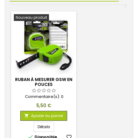
<
Nouveau produit
RUBAN À MESURER GSW EN
POUCES
Commentaire(s):
0
Prix
5,50 €
Ajouter au panier

Détails

Disponible
favorite_border