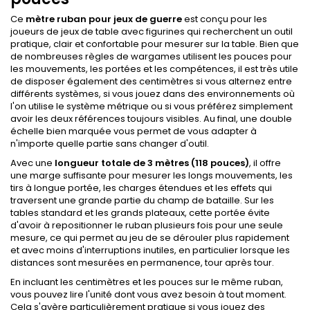
Ce
mètre ruban pour jeux de guerre
est conçu pour les
joueurs de jeux de table avec figurines qui recherchent un outil
pratique, clair et confortable pour mesurer sur la table. Bien que
de nombreuses règles de wargames utilisent les pouces pour
les mouvements, les portées et les compétences, il est très utile
de disposer également des centimètres si vous alternez entre
différents systèmes, si vous jouez dans des environnements où
l'on utilise le système métrique ou si vous préférez simplement
avoir les deux références toujours visibles. Au final, une double
échelle bien marquée vous permet de vous adapter à
n'importe quelle partie sans changer d'outil.
Avec une
longueur totale de 3 mètres (118 pouces)
, il offre
une marge suffisante pour mesurer les longs mouvements, les
tirs à longue portée, les charges étendues et les effets qui
traversent une grande partie du champ de bataille. Sur les
tables standard et les grands plateaux, cette portée évite
d'avoir à repositionner le ruban plusieurs fois pour une seule
mesure, ce qui permet au jeu de se dérouler plus rapidement
et avec moins d'interruptions inutiles, en particulier lorsque les
distances sont mesurées en permanence, tour après tour.
En incluant les centimètres et les pouces sur le même ruban,
vous pouvez lire l'unité dont vous avez besoin à tout moment.
Cela s'avère particulièrement pratique si vous jouez des