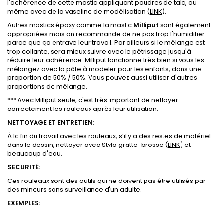
l'adhérence de cette mastic appliquant poudres de talc, ou
même avec de la vaseline de modélisation (
LINK
).
Autres mastics époxy comme la mastic
Milliput
sont également
appropriées mais on recommande de ne pas trop l'humidifier
parce que ça entrave leur travail. Par ailleurs si le mélange est
trop collante, sera mieux suivre avec le pétrissage jusqu'à
réduire leur adhérence. Milliput fonctionne très bien si vous les
mélangez avec la pâte à modeler pour les enfants, dans une
proportion de 50% / 50%. Vous pouvez aussi utiliser d'autres
proportions de mélange.
*** Avec Milliput seule, c'est très important de nettoyer
correctement les rouleaux après leur utilisation.
NETTOYAGE ET ENTRETIEN:
À la fin du travail avec les rouleaux, s’il y a des restes de matériel
dans le dessin, nettoyer avec Stylo gratte-brosse (
LINK
) et
beaucoup d'eau.
SÉCURITÉ:
Ces rouleaux sont des outils qui ne doivent pas être utilisés par
des mineurs sans surveillance d'un adulte.
EXEMPLES: