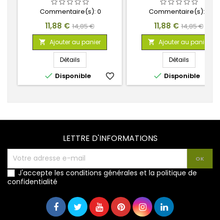
Commentaire(s):
0
Commentaire(s):
0
Prix
Prix
Prix
Prix
11,88 €
11,88 €
14,85 €
14,85 €
de
de
Ajouter au panier
Ajouter au panier


base
base
Détails
Détails


Disponible
favorite_border
Disponible
favorite_
LETTRE D'INFORMATIONS
J'accepte les conditions générales et la politique de
confidentialité