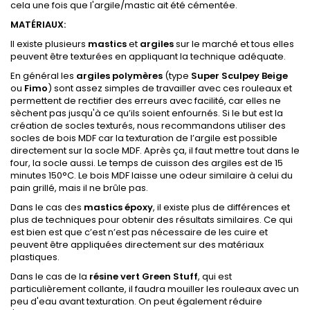
cela une fois que l'argile/mastic ait été cémentée.
MATÉRIAUX:
Il existe plusieurs
mastics
et
argiles
sur le marché et tous elles
peuvent être texturées en appliquant la technique adéquate.
En général les
argiles polymères
(type
Super Sculpey Beige
ou
Fimo
) sont assez simples de travailler avec ces rouleaux et
permettent de rectifier des erreurs avec facilité, car elles ne
sèchent pas jusqu'à ce qu’ils soient enfournés. Si le but est la
création de socles texturés, nous recommandons utiliser des
socles de bois MDF car la texturation de l’argile est possible
directement sur la socle MDF. Après ça, il faut mettre tout dans le
four, la socle aussi. Le temps de cuisson des argiles est de 15
minutes 150°C. Le bois MDF laisse une odeur similaire à celui du
pain grillé, mais il ne brûle pas.
Dans le cas des
mastics époxy
, il existe plus de différences et
plus de techniques pour obtenir des résultats similaires. Ce qui
est bien est que c’est n’est pas nécessaire de les cuire et
peuvent être appliquées directement sur des matériaux
plastiques.
Dans le cas de la
résine
vert
Green Stuff
, qui est
particulièrement collante, il faudra mouiller les rouleaux avec un
peu d'eau avant texturation. On peut également réduire