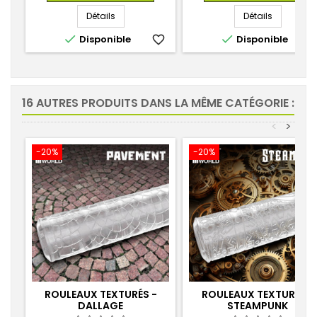
base
Détails
Détails


Disponible
favorite_border
Disponible
favorite_
16 AUTRES PRODUITS DANS LA MÊME CATÉGORIE :
<
>
-20%
-20%
ROULEAUX TEXTURÉS -
ROULEAUX TEXTURÉS -
DALLAGE
STEAMPUNK