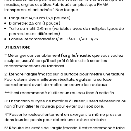
mastics, argiles et pâtes. Fabriqués en plastique PMMA
transparent et antiadhésif. Non toxique.
Longueur: 14,50 cm (5,5 pouces)
Diamètre: 2,5 cm (1 pouce)
Taille du motif: 2x5mm (variables avec de multiples types de
pierres, toutes différentes)
Echelle Recommandée: 1/35 - 1/43 - 1/48 - 1/76
UTILISATION:
1º Mélanger convenablement l'
argile
/
mastic
que vous voulez
sculpter jusqu'à ce qu'il soit prêt à être utilisé selon les
recommandations du fabricant.
2º Étendre l’argile/mastic sur la surface pour mettre une texture.
Pour obtenir des meilleures résultats, égaliser la surface
correctement avant de mettre en oeuvre les rouleaux.
*** It est recommandé d'utiliser un rouleau lisse à cette fin.
3º En fonction du type de matériel à utiliser, il sera nécessaire ou
non d'humidifier le rouleau pour éviter qu'il soit collé.
4º Passer le rouleau lentement en exerçant la même pression
dans tous les points pour obtenir une texture similaire.
5º Réduire les excès de l’argile/mastic. Il est recommandé faire