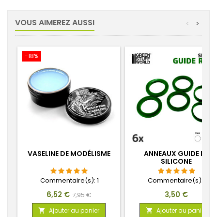
VOUS AIMEREZ AUSSI
<
>
-18%
VASELINE DE MODÉLISME
ANNEAUX GUIDE EN
SILICONE
Commentaire(s):
1
Commentaire(s):
1
Prix
Prix
Prix
6,52 €
3,50 €
7,95 €
de
Ajouter au panier
Ajouter au panier

