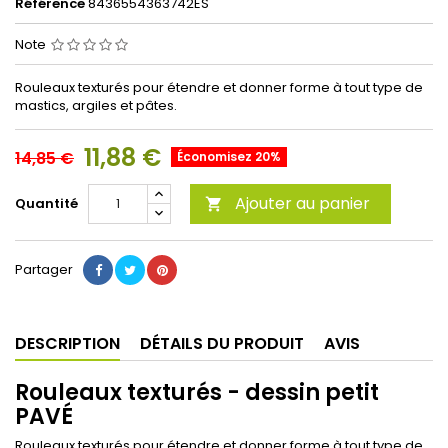
Référence
8436554363742ES
Note
Rouleaux texturés pour étendre et donner forme à tout type de
mastics, argiles et pâtes.
11,88 €
14,85 €
Économisez 20%
Ajouter au panier
Quantité

Partager
DESCRIPTION
DÉTAILS DU PRODUIT
AVIS
Rouleaux texturés - dessin petit
PAVÉ
Rouleaux texturés pour étendre et donner forme à tout type de